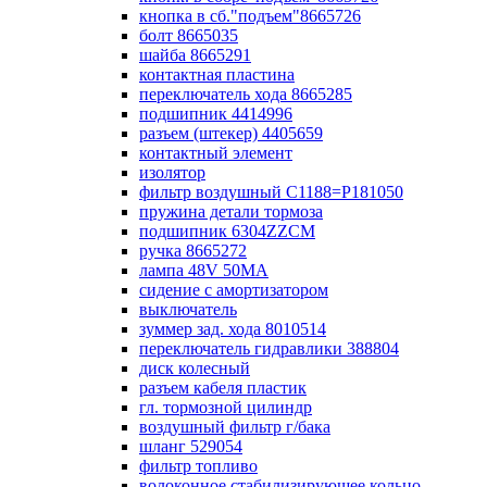
кнопка в сб."подъем"8665726
болт 8665035
шайба 8665291
контактная пластина
переключатель хода 8665285
подшипник 4414996
разъем (штекер) 4405659
контактный элемент
изолятор
фильтр воздушный С1188=P181050
пружина детали тормоза
подшипник 6304ZZCM
ручка 8665272
лампа 48V 50МА
сидение с амортизатором
выключатель
зуммер зад. хода 8010514
переключатель гидравлики 388804
диск колесный
разъем кабеля пластик
гл. тормозной цилиндр
воздушный фильтр г/бака
шланг 529054
фильтр топливо
волоконное стабилизирующее кольцо