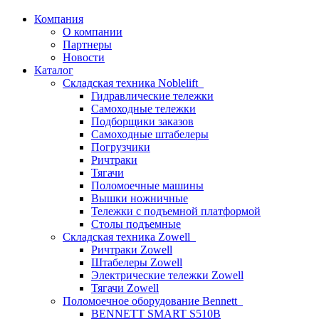
Компания
О компании
Партнеры
Новости
Каталог
Складская техника Noblelift
Гидравлические тележки
Самоходные тележки
Подборщики заказов
Самоходные штабелеры
Погрузчики
Ричтраки
Тягачи
Поломоечные машины
Вышки ножничные
Тележки с подъемной платформой
Столы подъемные
Складская техника Zowell
Ричтраки Zowell
Штабелеры Zowell
Электрические тележки Zowell
Тягачи Zowell
Поломоечное оборудование Bennett
BENNETT SMART S510B