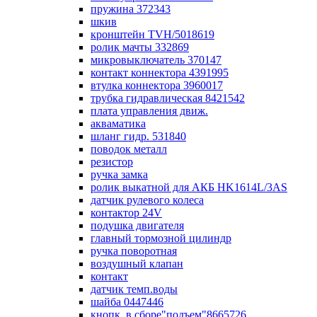
пружина 372343
шкив
кронштейн TVH/5018619
ролик мачты 332869
микровыключатель 370147
контакт коннектора 4391995
втулка коннектора 3960017
трубка гидравлическая 8421542
плата управления движ.
акваматика
шланг гидр. 531840
поводок металл
резистор
ручка замка
ролик выкатной для АКБ HK1614L/3AS
датчик рулевого колеса
контактор 24V
подушка двигателя
главный тормозной цилиндр
ручка поворотная
воздушный клапан
контакт
датчик темп.воды
шайба 0447446
кнопк. в сборе"подъем"8665726