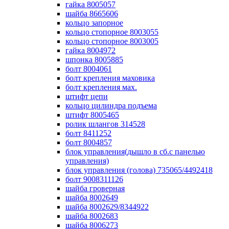
гайка 8005057
шайба 8665606
кольцо запорное
кольцо стопорное 8003055
кольцо стопорное 8003005
гайка 8004972
шпонка 8005885
болт 8004061
болт крепления маховика
болт крепления мах.
штифт цепи
кольцо цилиндра подъема
штифт 8005465
ролик шлангов 314528
болт 8411252
болт 8004857
блок управления(дышло в сб.с панелью
управления)
блок управления (голова) 735065/4492418
болт 9008311126
шайба гроверная
шайба 8002649
шайба 8002629/8344922
шайба 8002683
шайба 8006273