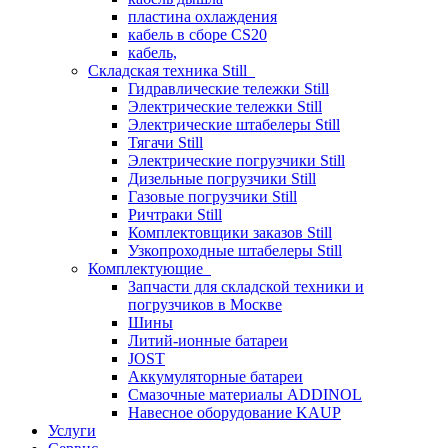
пластина охлаждения
кабель в сборе CS20
кабель,
Складская техника Still
Гидравлические тележки Still
Электрические тележки Still
Электрические штабелеры Still
Тягачи Still
Электрические погрузчики Still
Дизельные погрузчики Still
Газовые погрузчики Still
Ричтраки Still
Комплектовщики заказов Still
Узкопроходные штабелеры Still
Комплектующие
Запчасти для складской техники и
погрузчиков в Москве
Шины
Литий-ионные батареи
JOST
Аккумуляторные батареи
Смазочные материалы ADDINOL
Навесное оборудование KAUP
Услуги