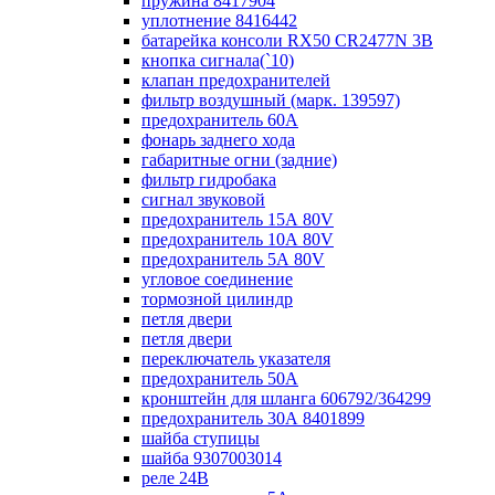
пружина 8417904
уплотнение 8416442
батарейка консоли RX50 CR2477N 3B
кнопка сигнала(`10)
клапан предохранителей
фильтр воздушный (марк. 139597)
предохранитель 60А
фонарь заднего хода
габаритные огни (задние)
фильтр гидробака
сигнал звуковой
предохранитель 15А 80V
предохранитель 10А 80V
предохранитель 5А 80V
угловое соединение
тормозной цилиндр
петля двери
петля двери
переключатель указателя
предохранитель 50А
кронштейн для шланга 606792/364299
предохранитель 30А 8401899
шайба ступицы
шайба 9307003014
реле 24В