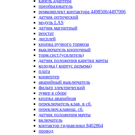
кабель адаптера
преобразователь
ремкомплект контактора 4498506/4497006
датчик оптический
модуль LAS
датчик магнитный
реостат
дисплей
кнопка ручного тормоза
выключатель кнопочный
торм.сист.(усилитель)
датчик положения каретки мачты
колодка ( корпус разъема)
плата
конвертер
аварийный выключатель
фильтр электрический
зумер в сборе
кнопка аварийная
переключатель клав. в сб.
переключ.клавиш. сб.
датчик положения мачты
включатель
контактор гидравлики 8402864
провод