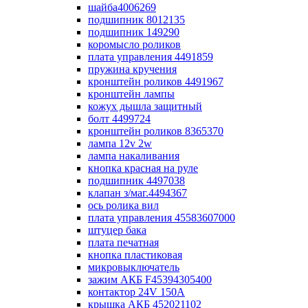
шайба4006269
подшипник 8012135
подшипник 149290
коромысло роликов
плата управления 4491859
пружина кручения
кронштейн роликов 4491967
кронштейн лампы
кожух дышла защитный
болт 4499724
кронштейн роликов 8365370
лампа 12v 2w
лампа накаливания
кнопка красная на руле
подшипник 4497038
клапан з/маг.4494367
ось ролика вил
плата управления 45583607000
штуцер бака
плата печатная
кнопка пластиковая
микровыключатель
зажим АКБ F45394305400
контактор 24V 150A
крышка АКБ 452021102