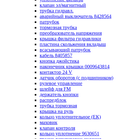
клапан эл/магнитный
трубка гидравл.
аварийный выключатель 8428564
патрубок
тормозная трубка
преобразователь напряжения
крышка фильтра гидравлики
пластина скольжения вкладыш
всасывающий патрубок
кабель 8405857
кнопка джойстика
наконечник крышки 0009643814
контактор 24 V
датчик оборотов (с подшипником)
рулевое управление
шлейф для FM
держатель кнопки
распредблок
трубка тормозная
крышка на руль
кольцо уплотнительное (ЕК)
маховик
клапан контроля
кольцо уплотнение 9630651