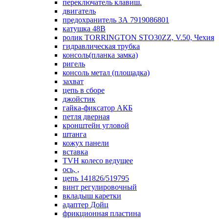
переключатель клавиш.
двигатель
предохранитель 3А 7919086801
катушка 48В
ролик TORRINGTON STO30ZZ, V.50, Чехия
гидравлическая трубка
консоль(планка замка)
ригель
консоль метал (площадка)
захват
цепь в сборе
джойстик
гайка-фиксатор АКБ
петля дверная
кронштейн угловой
штанга
кожух панели
вставка
TVH колесо ведущее
ось, ,
цепь 141826/519795
винт регулировочный
вкладыш каретки
адаптер Дойц
фрикционная пластина