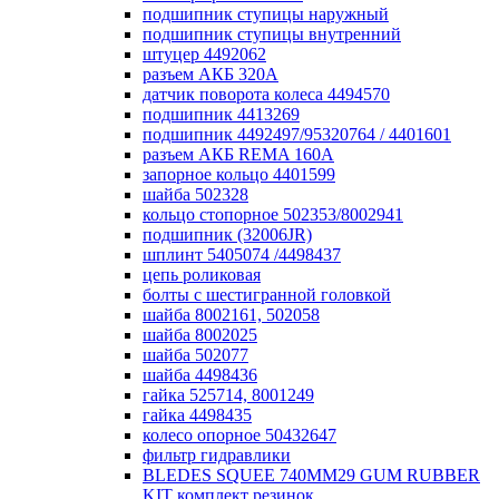
подшипник ступицы наружный
подшипник ступицы внутренний
штуцер 4492062
разъем АКБ 320А
датчик поворота колеса 4494570
подшипник 4413269
подшипник 4492497/95320764 / 4401601
разъем АКБ REMA 160А
запорное кольцо 4401599
шайба 502328
кольцо стопорное 502353/8002941
подшипник (32006JR)
шплинт 5405074 /4498437
цепь роликовая
болты с шестигранной головкой
шайба 8002161, 502058
шайба 8002025
шайба 502077
шайба 4498436
гайка 525714, 8001249
гайка 4498435
колесо опорное 50432647
фильтр гидравлики
BLEDES SQUEE 740MM29 GUM RUBBER
KIT комплект резинок