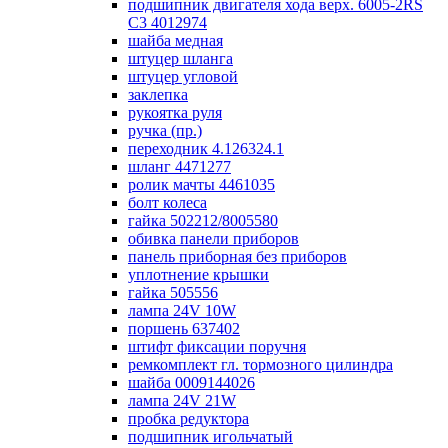
подшипник двигателя хода верх. 6005-2RS
C3 4012974
шайба медная
штуцер шланга
штуцер угловой
заклепка
рукоятка руля
ручка (пр.)
переходник 4.126324.1
шланг 4471277
ролик мачты 4461035
болт колеса
гайка 502212/8005580
обивка панели приборов
панель приборная без приборов
уплотнение крышки
гайка 505556
лампа 24V 10W
поршень 637402
штифт фиксации поручня
ремкомплект гл. тормозного цилиндра
шайба 0009144026
лампа 24V 21W
пробка редуктора
подшипник игольчатый