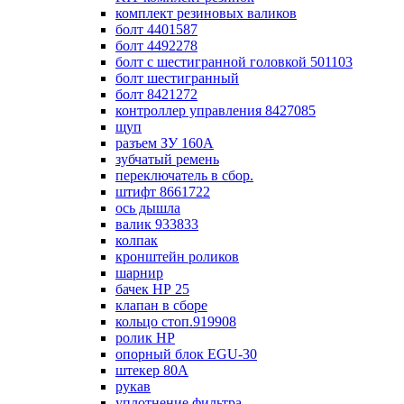
комплект резиновых валиков
болт 4401587
болт 4492278
болт с шестигранной головкой 501103
болт шестигранный
болт 8421272
контроллер управления 8427085
щуп
разъем ЗУ 160А
зубчатый ремень
переключатель в сбор.
штифт 8661722
ось дышла
валик 933833
колпак
кронштейн роликов
шарнир
бачек НР 25
клапан в сборе
кольцо стоп.919908
ролик НР
опорный блок EGU-30
штекер 80А
рукав
уплотнение фильтра