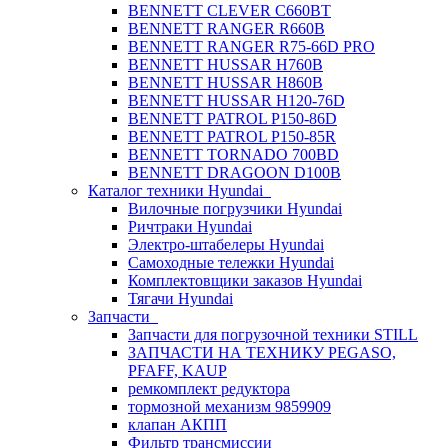
BENNETT CLEVER C660BT
BENNETT RANGER R660B
BENNETT RANGER R75-66D PRO
BENNETT HUSSAR H760B
BENNETT HUSSAR H860B
BENNETT HUSSAR H120-76D
BENNETT PATROL P150-86D
BENNETT PATROL P150-85R
BENNETT TORNADO 700BD
BENNETT DRAGOON D100B
Каталог техники Hyundai
Вилочные погрузчики Hyundai
Ричтраки Hyundai
Электро-штабелеры Hyundai
Самоходные тележки Hyundai
Комплектовщики заказов Hyundai
Тягачи Hyundai
Запчасти
Запчасти для погрузочной техники STILL
ЗАПЧАСТИ НА ТЕХНИКУ PEGASO,
PFAFF, KAUP
ремкомплект редуктора
тормозной механизм 9859909
клапан АКПП
Фильтр трансмиссии