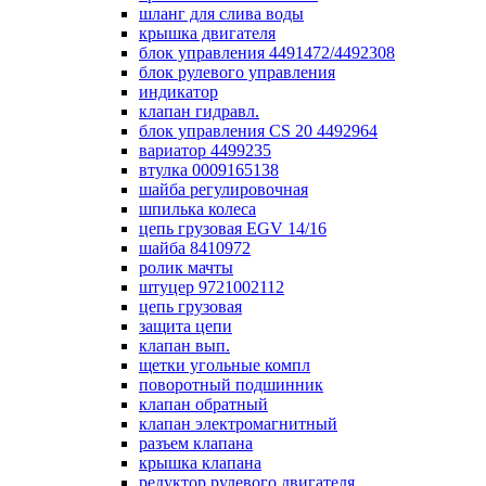
шланг для слива воды
крышка двигателя
блок управления 4491472/4492308
блок рулевого управления
индикатор
клапан гидравл.
блок управления СS 20 4492964
вариатор 4499235
втулка 0009165138
шайба регулировочная
шпилька колеса
цепь грузовая EGV 14/16
шайба 8410972
ролик мачты
штуцер 9721002112
цепь грузовая
защита цепи
клапан вып.
щетки угольные компл
поворотный подшинник
клапан обратный
клапан электромагнитный
разъем клапана
крышка клапана
редуктор рулевого двигателя