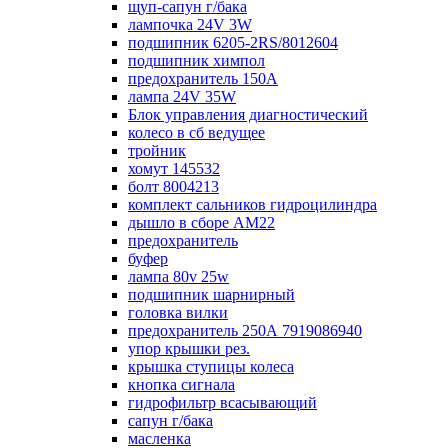
щуп-сапун г/бака
лампочка 24V 3W
подшипник 6205-2RS/8012604
подшипник химпол
предохранитель 150А
лампа 24V 35W
Блок управления диагностический
колесо в сб ведущее
тройник
хомут 145532
болт 8004213
комплект сальников гидроцилиндра
дышло в сборе AM22
предохранитель
буфер
лампа 80v 25w
подшипник шарнирный
головка вилки
предохранитель 250А 7919086940
упор крышки рез.
крышка ступицы колеса
кнопка сигнала
гидрофильтр всасывающий
сапун г/бака
масленка