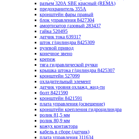
разъем 320А SBE красный (REMA)
предохранитель 355А
кронштейн фары правый
блок управления 8427304
амортизатор газовый 283437
гайка 520495
датчик тока 639317
шток г/цилиндра 8425309
рулевой привод
конечное звено
крепеж
тяга гидравлической ручки
крышка штока г/цилиндра 8425307
кронштейн 527099
охладительный элемент
датчик уровня охлажд. жид-ти
болт 8421590
кронштейн 8421591
плата управления (освещение)
кронштейн крепления гидроцилиндра
ролик 81,5 мм
ролик 80,9 мм
кожух контактора
кабель в сборе (датчик)
плата управления 311634