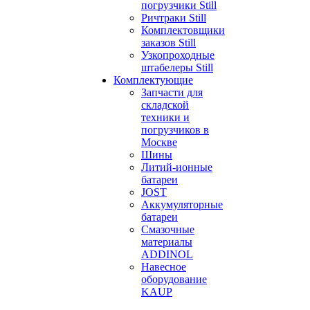
погрузчики Still
Ричтраки Still
Комплектовщики
заказов Still
Узкопроходные
штабелеры Still
Комплектующие
Запчасти для
складской
техники и
погрузчиков в
Москве
Шины
Литий-ионные
батареи
JOST
Аккумуляторные
батареи
Смазочные
материалы
ADDINOL
Навесное
оборудование
KAUP