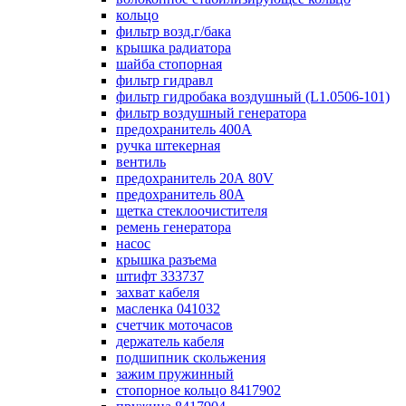
кольцо
фильтр возд.г/бака
крышка радиатора
шайба стопорная
фильтр гидравл
фильтр гидробака воздушный (L1.0506-101)
фильтр воздушный генератора
предохранитель 400А
ручка штекерная
вентиль
предохранитель 20А 80V
предохранитель 80А
щетка стеклоочистителя
ремень генератора
насос
крышка разъема
штифт 333737
захват кабеля
масленка 041032
счетчик моточасов
держатель кабеля
подшипник скольжения
зажим пружинный
стопорное кольцо 8417902