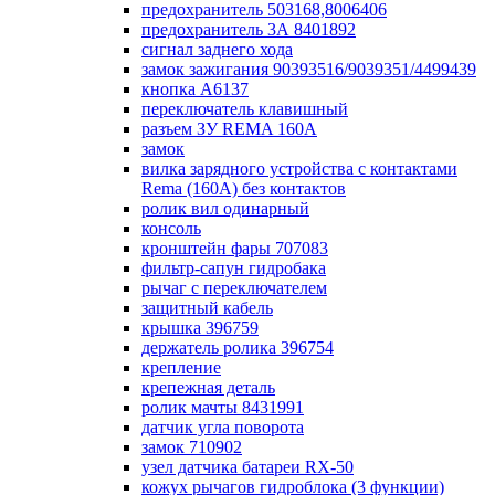
предохранитель 503168,8006406
предохранитель 3А 8401892
сигнал заднего хода
замок зажигания 90393516/9039351/4499439
кнопка А6137
переключатель клавишный
разъем ЗУ REMA 160А
замок
вилка зарядного устройства с контактами
Rema (160А) без контактов
ролик вил одинарный
консоль
кронштейн фары 707083
фильтр-сапун гидробака
рычаг с переключателем
защитный кабель
крышка 396759
держатель ролика 396754
крепление
крепежная деталь
ролик мачты 8431991
датчик угла поворота
замок 710902
узел датчика батареи RX-50
кожух рычагов гидроблока (3 функции)