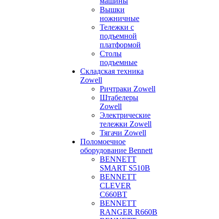
машины
Вышки
ножничные
Тележки с
подъемной
платформой
Столы
подъемные
Складская техника
Zowell
Ричтраки Zowell
Штабелеры
Zowell
Электрические
тележки Zowell
Тягачи Zowell
Поломоечное
оборудование Bennett
BENNETT
SMART S510B
BENNETT
CLEVER
C660BT
BENNETT
RANGER R660B