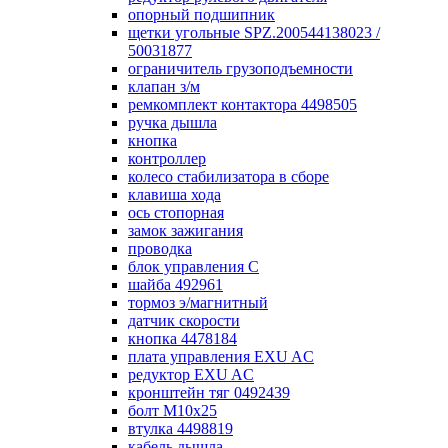
опорный подшипник
щетки угольные SPZ.200544138023 /
50031877
ограничитель грузоподъемности
клапан з/м
ремкомплект контактора 4498505
ручка дышла
кнопка
контроллер
колесо стабилизатора в сборе
клавиша хода
ось стопорная
замок зажигания
проводка
блок управления С
шайба 492961
тормоз э/магнитный
датчик скорости
кнопка 4478184
плата управления EXU AC
редуктор EXU AC
кронштейн тяг 0492439
болт М10х25
втулка 4498819
кабель дышла