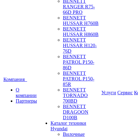
BENNETT
RANGER R75-
66D PRO
BENNETT
HUSSAR H760B
BENNETT
HUSSAR H860B
BENNETT
HUSSAR H120-
76D
BENNETT
PATROL P150-
86D
BENNETT
PATROL P150-
Компания
85R
О
BENNETT
Услуги
Сервис
К
компании
TORNADO
Партнеры
700BD
BENNETT
DRAGOON
D100B
Каталог техники
Hyundai
Вилочные