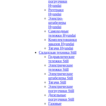
погрузчики
Hyundai
Ричтраки
Hyundai
Электро-
штабелеры
Hyundai
Самоходные
тележки Hyundai
Комплектовщики
заказов Hyundai
Тягачи Hyundai
Складская техника Still
Гидравлические
тележки Still
Электрические
тележки Still
Электрические
штабелеры Still
Тягачи Still
Электрические
погрузчики Still
Дизельные
погрузчики Still
Газовые