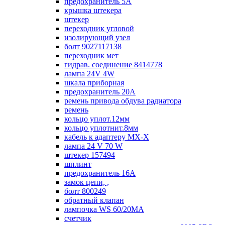
предохранитель 5А
крышка штекера
штекер
переходник угловой
изолирующий узел
болт 9027117138
переходник мет
гидрав. соединение 8414778
лампа 24V 4W
шкала приборная
предохранитель 20А
ремень привода обдува радиатора
ремень
кольцо уплот.12мм
кольцо уплотнит.8мм
кабель к адаптеру МХ-Х
лампа 24 V 70 W
штекер 157494
шплинт
предохранитель 16А
замок цепи, ,
болт 800249
обратный клапан
лампочка WS 60/20МА
счетчик