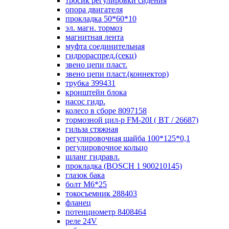
тросик регулировки сидения
опора двигателя
прокладка 50*60*10
эл. магн. тормоз
магнитная лента
муфта соединительная
гидрораспред.(секц)
звено цепи пласт.
звено цепи пласт.(коннектор)
трубка 399431
кронштейн блока
насос гидр.
колесо в сборе 8097158
тормозной цил-р FM-20I ( ВТ / 26687)
гильза стяжная
регулировочная шайба 100*125*0,1
регулировочное кольцо
шланг гидравл.
прокладка (BOSCH 1 900210145)
глазок бака
болт М6*25
токосъемник 288403
фланец
потенциометр 8408464
реле 24V