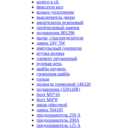
колесо в сб.
фиксатор вил
кольцо уплотнение
выключатель двери
амортизатор резиновый
проблесковый маячок
подшипник 801296
рычаг г/распределителя
лампа 24V 5W
импульсный генератор
втулка ролика
элемент пружинный
рулевая цепь
шайба пружин.
гроверная шайба
гильза
цилиндр тормозной 146320
подшипник (32014JR)
болт М5*16
болт М4*8
шкив обводной
лампа 504185
предохранитель 250 А
предохранитель 200А
предохранитель 125 А