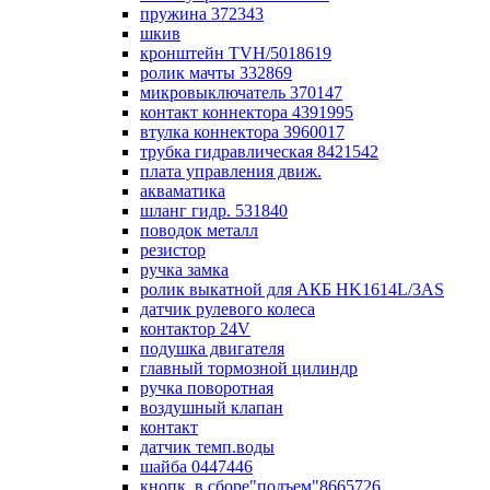
пружина 372343
шкив
кронштейн TVH/5018619
ролик мачты 332869
микровыключатель 370147
контакт коннектора 4391995
втулка коннектора 3960017
трубка гидравлическая 8421542
плата управления движ.
акваматика
шланг гидр. 531840
поводок металл
резистор
ручка замка
ролик выкатной для АКБ HK1614L/3AS
датчик рулевого колеса
контактор 24V
подушка двигателя
главный тормозной цилиндр
ручка поворотная
воздушный клапан
контакт
датчик темп.воды
шайба 0447446
кнопк. в сборе"подъем"8665726