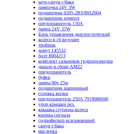
щуп-сапун г/бака
лампочка 24V 3W
подшипник 6205-2RS/8012604
подшипник химпол
предохранитель 150А
лампа 24V 35W
Блок управления диагностический
колесо в сб ведущее
тройник
хомут 145532
болт 8004213
комплект сальников гидроцилиндра
дышло в сборе AM22
предохранитель
буфер
лампа 80v 25w
подшипник шарнирный
головка вилки
предохранитель 250А 7919086940
упор крышки рез.
крышка ступицы колеса
кнопка сигнала
гидрофильтр всасывающий
сапун г/бака
масленка