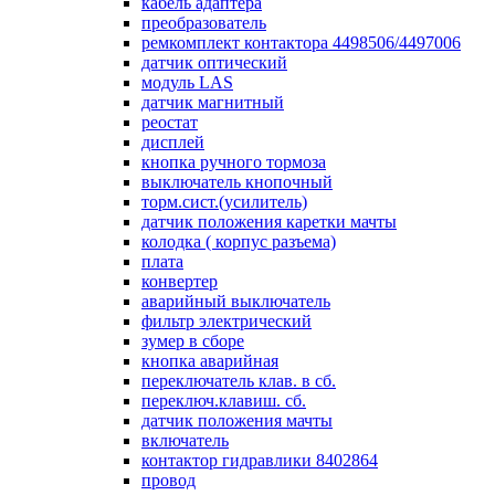
кабель адаптера
преобразователь
ремкомплект контактора 4498506/4497006
датчик оптический
модуль LAS
датчик магнитный
реостат
дисплей
кнопка ручного тормоза
выключатель кнопочный
торм.сист.(усилитель)
датчик положения каретки мачты
колодка ( корпус разъема)
плата
конвертер
аварийный выключатель
фильтр электрический
зумер в сборе
кнопка аварийная
переключатель клав. в сб.
переключ.клавиш. сб.
датчик положения мачты
включатель
контактор гидравлики 8402864
провод