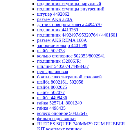
подшипник ступицы наружный
подшипник ступицы внутренний
штуцер 4492062
разъем АКБ 320А
датчик поворота колеса 4494570
подшипник 4413269
подшипник 4492497/95320764 / 4401601
разъем АКБ REMA 160А
запорное кольцо 4401599
шайба 502328
кольцо стопорное 502353/8002941
подшипник (32006JR)
шплинт 5405074 /4498437
цепь роликовая
болты с шестигранной головкой
шайба 8002161, 502058
шайба 8002025
шайба 502077
шайба 4498436
гайка 525714, 8001249
гайка 4498435
колесо опорное 50432647
фильтр гидравлики
BLEDES SQUEE 740MM29 GUM RUBBER
KIT комплект резинок