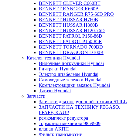
BENNETT CLEVER C660BT
BENNETT RANGER R660B
BENNETT RANGER R75-66D PRO
BENNETT HUSSAR H760B
BENNETT HUSSAR H860B
BENNETT HUSSAR H120-76D
BENNETT PATROL P150-86D
BENNETT PATROL P150-85R
BENNETT TORNADO 700BD
BENNETT DRAGOON D100B
Каталог техники Hyundai
Вилочные погрузчики Hyundai
Ричтраки Hyundai
Электро-штабелеры Hyundai
Самоходные тележки Hyundai
Комплектовщики заказов Hyundai
Тягачи Hyundai
Запчасти
Запчасти для погрузочной техники STILL
ЗАПЧАСТИ НА ТЕХНИКУ PEGASO,
PFAFF, KAUP
ремкомплект редуктора
тормозной механизм 9859909
клапан АКПП
Фильтр трансмиссии