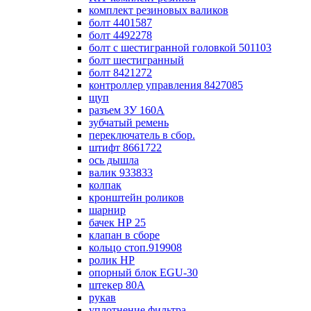
комплект резиновых валиков
болт 4401587
болт 4492278
болт с шестигранной головкой 501103
болт шестигранный
болт 8421272
контроллер управления 8427085
щуп
разъем ЗУ 160А
зубчатый ремень
переключатель в сбор.
штифт 8661722
ось дышла
валик 933833
колпак
кронштейн роликов
шарнир
бачек НР 25
клапан в сборе
кольцо стоп.919908
ролик НР
опорный блок EGU-30
штекер 80А
рукав
уплотнение фильтра