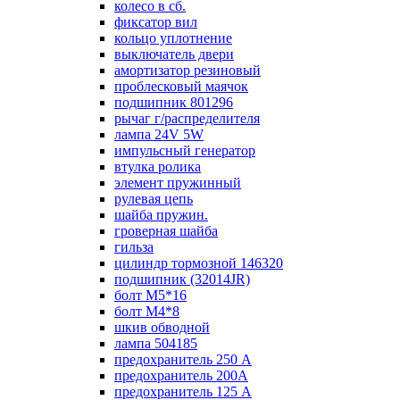
колесо в сб.
фиксатор вил
кольцо уплотнение
выключатель двери
амортизатор резиновый
проблесковый маячок
подшипник 801296
рычаг г/распределителя
лампа 24V 5W
импульсный генератор
втулка ролика
элемент пружинный
рулевая цепь
шайба пружин.
гроверная шайба
гильза
цилиндр тормозной 146320
подшипник (32014JR)
болт М5*16
болт М4*8
шкив обводной
лампа 504185
предохранитель 250 А
предохранитель 200А
предохранитель 125 А