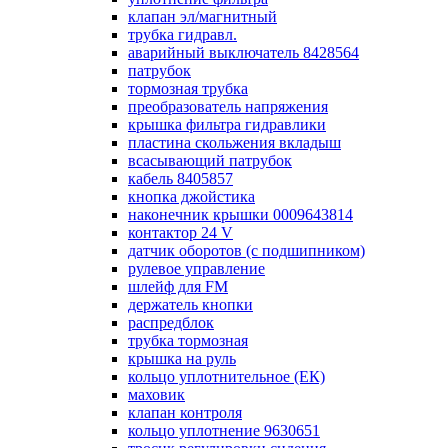
клапан эл/магнитный
трубка гидравл.
аварийный выключатель 8428564
патрубок
тормозная трубка
преобразователь напряжения
крышка фильтра гидравлики
пластина скольжения вкладыш
всасывающий патрубок
кабель 8405857
кнопка джойстика
наконечник крышки 0009643814
контактор 24 V
датчик оборотов (с подшипником)
рулевое управление
шлейф для FM
держатель кнопки
распредблок
трубка тормозная
крышка на руль
кольцо уплотнительное (ЕК)
маховик
клапан контроля
кольцо уплотнение 9630651