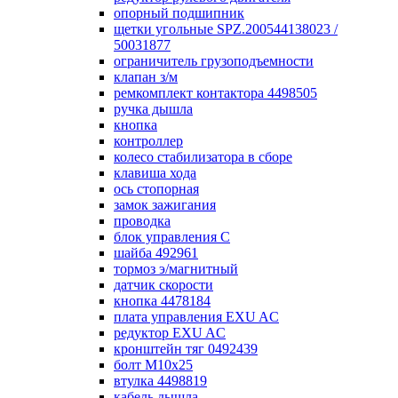
опорный подшипник
щетки угольные SPZ.200544138023 /
50031877
ограничитель грузоподъемности
клапан з/м
ремкомплект контактора 4498505
ручка дышла
кнопка
контроллер
колесо стабилизатора в сборе
клавиша хода
ось стопорная
замок зажигания
проводка
блок управления С
шайба 492961
тормоз э/магнитный
датчик скорости
кнопка 4478184
плата управления EXU AC
редуктор EXU AC
кронштейн тяг 0492439
болт М10х25
втулка 4498819
кабель дышла