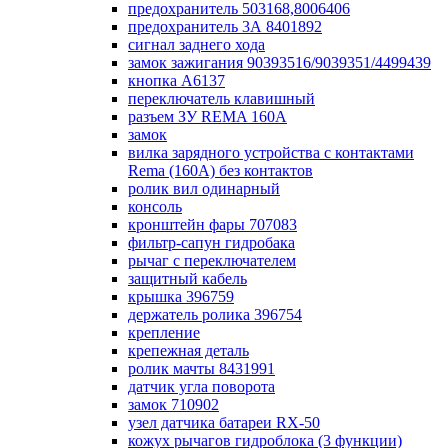
предохранитель 503168,8006406
предохранитель 3А 8401892
сигнал заднего хода
замок зажигания 90393516/9039351/4499439
кнопка А6137
переключатель клавишный
разъем ЗУ REMA 160А
замок
вилка зарядного устройства с контактами
Rema (160А) без контактов
ролик вил одинарный
консоль
кронштейн фары 707083
фильтр-сапун гидробака
рычаг с переключателем
защитный кабель
крышка 396759
держатель ролика 396754
крепление
крепежная деталь
ролик мачты 8431991
датчик угла поворота
замок 710902
узел датчика батареи RX-50
кожух рычагов гидроблока (3 функции)