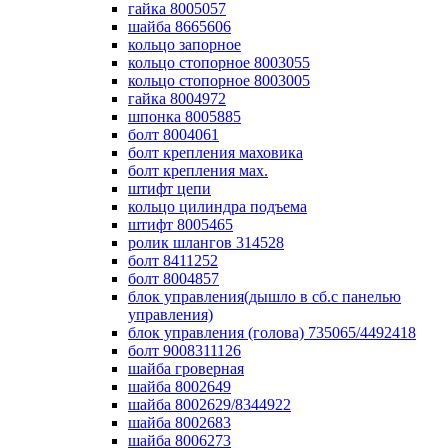
гайка 8005057
шайба 8665606
кольцо запорное
кольцо стопорное 8003055
кольцо стопорное 8003005
гайка 8004972
шпонка 8005885
болт 8004061
болт крепления маховика
болт крепления мах.
штифт цепи
кольцо цилиндра подъема
штифт 8005465
ролик шлангов 314528
болт 8411252
болт 8004857
блок управления(дышло в сб.с панелью
управления)
блок управления (голова) 735065/4492418
болт 9008311126
шайба гроверная
шайба 8002649
шайба 8002629/8344922
шайба 8002683
шайба 8006273