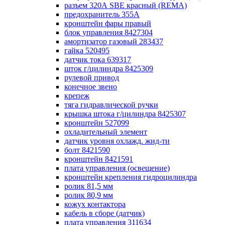
разъем 320А SBE красный (REMA)
предохранитель 355А
кронштейн фары правый
блок управления 8427304
амортизатор газовый 283437
гайка 520495
датчик тока 639317
шток г/цилиндра 8425309
рулевой привод
конечное звено
крепеж
тяга гидравлической ручки
крышка штока г/цилиндра 8425307
кронштейн 527099
охладительный элемент
датчик уровня охлажд. жид-ти
болт 8421590
кронштейн 8421591
плата управления (освещение)
кронштейн крепления гидроцилиндра
ролик 81,5 мм
ролик 80,9 мм
кожух контактора
кабель в сборе (датчик)
плата управления 311634