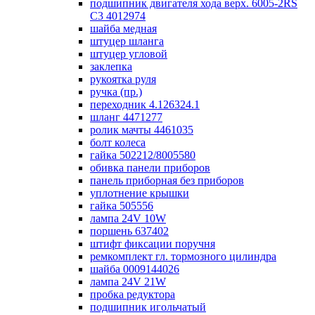
подшипник двигателя хода верх. 6005-2RS
C3 4012974
шайба медная
штуцер шланга
штуцер угловой
заклепка
рукоятка руля
ручка (пр.)
переходник 4.126324.1
шланг 4471277
ролик мачты 4461035
болт колеса
гайка 502212/8005580
обивка панели приборов
панель приборная без приборов
уплотнение крышки
гайка 505556
лампа 24V 10W
поршень 637402
штифт фиксации поручня
ремкомплект гл. тормозного цилиндра
шайба 0009144026
лампа 24V 21W
пробка редуктора
подшипник игольчатый