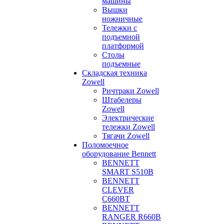
машины
Вышки
ножничные
Тележки с
подъемной
платформой
Столы
подъемные
Складская техника
Zowell
Ричтраки Zowell
Штабелеры
Zowell
Электрические
тележки Zowell
Тягачи Zowell
Поломоечное
оборудование Bennett
BENNETT
SMART S510B
BENNETT
CLEVER
C660BT
BENNETT
RANGER R660B