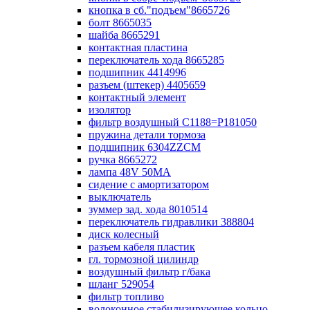
кнопка в сб."подъем"8665726
болт 8665035
шайба 8665291
контактная пластина
переключатель хода 8665285
подшипник 4414996
разъем (штекер) 4405659
контактный элемент
изолятор
фильтр воздушный С1188=P181050
пружина детали тормоза
подшипник 6304ZZCM
ручка 8665272
лампа 48V 50МА
сидение с амортизатором
выключатель
зуммер зад. хода 8010514
переключатель гидравлики 388804
диск колесный
разъем кабеля пластик
гл. тормозной цилиндр
воздушный фильтр г/бака
шланг 529054
фильтр топливо
волоконное стабилизирующее кольцо