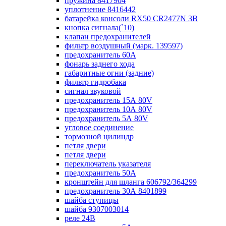
пружина 8417904
уплотнение 8416442
батарейка консоли RX50 CR2477N 3B
кнопка сигнала(`10)
клапан предохранителей
фильтр воздушный (марк. 139597)
предохранитель 60А
фонарь заднего хода
габаритные огни (задние)
фильтр гидробака
сигнал звуковой
предохранитель 15А 80V
предохранитель 10А 80V
предохранитель 5А 80V
угловое соединение
тормозной цилиндр
петля двери
петля двери
переключатель указателя
предохранитель 50А
кронштейн для шланга 606792/364299
предохранитель 30А 8401899
шайба ступицы
шайба 9307003014
реле 24В