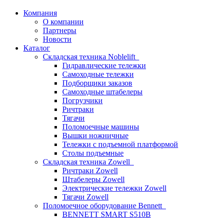
Компания
О компании
Партнеры
Новости
Каталог
Складская техника Noblelift
Гидравлические тележки
Самоходные тележки
Подборщики заказов
Самоходные штабелеры
Погрузчики
Ричтраки
Тягачи
Поломоечные машины
Вышки ножничные
Тележки с подъемной платформой
Столы подъемные
Складская техника Zowell
Ричтраки Zowell
Штабелеры Zowell
Электрические тележки Zowell
Тягачи Zowell
Поломоечное оборудование Bennett
BENNETT SMART S510B