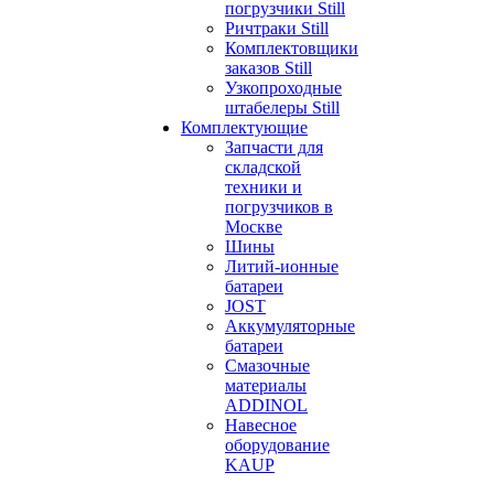
погрузчики Still
Ричтраки Still
Комплектовщики
заказов Still
Узкопроходные
штабелеры Still
Комплектующие
Запчасти для
складской
техники и
погрузчиков в
Москве
Шины
Литий-ионные
батареи
JOST
Аккумуляторные
батареи
Смазочные
материалы
ADDINOL
Навесное
оборудование
KAUP