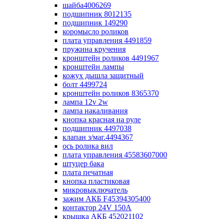
шайба4006269
подшипник 8012135
подшипник 149290
коромысло роликов
плата управления 4491859
пружина кручения
кронштейн роликов 4491967
кронштейн лампы
кожух дышла защитный
болт 4499724
кронштейн роликов 8365370
лампа 12v 2w
лампа накаливания
кнопка красная на руле
подшипник 4497038
клапан з/маг.4494367
ось ролика вил
плата управления 45583607000
штуцер бака
плата печатная
кнопка пластиковая
микровыключатель
зажим АКБ F45394305400
контактор 24V 150A
крышка АКБ 452021102