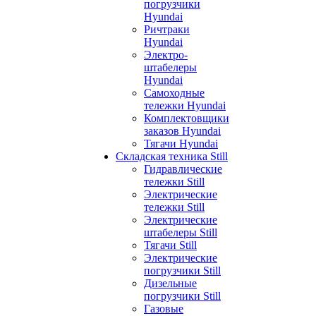
погрузчики
Hyundai
Ричтраки
Hyundai
Электро-
штабелеры
Hyundai
Самоходные
тележки Hyundai
Комплектовщики
заказов Hyundai
Тягачи Hyundai
Складская техника Still
Гидравлические
тележки Still
Электрические
тележки Still
Электрические
штабелеры Still
Тягачи Still
Электрические
погрузчики Still
Дизельные
погрузчики Still
Газовые