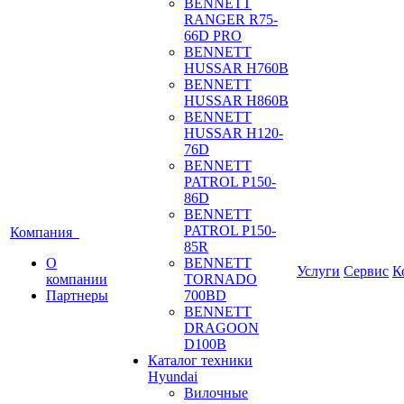
BENNETT
RANGER R75-
66D PRO
BENNETT
HUSSAR H760B
BENNETT
HUSSAR H860B
BENNETT
HUSSAR H120-
76D
BENNETT
PATROL P150-
86D
BENNETT
PATROL P150-
Компания
85R
О
BENNETT
Услуги
Сервис
К
компании
TORNADO
Партнеры
700BD
BENNETT
DRAGOON
D100B
Каталог техники
Hyundai
Вилочные