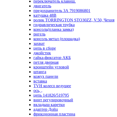
переключатель клавиш.
двигатель
предохранитель 3А 7919086801
катушка 48В
ролик TORRINGTON STO30ZZ, V.50, Чехия
гидравлическая трубка
консоль(планка замка)
ригель
консоль метал (площадка)
захват
цепь в сборе
джойстик
гайка-фиксатор АКБ
петля дверная
кронштейн угловой
штанга
кожух панели
вставка
TVH колесо ведущее
ось, ,
цепь 141826/519795
винт регулировочный
вкладыш каретки
адаптер Дойц
фрикционная пластина