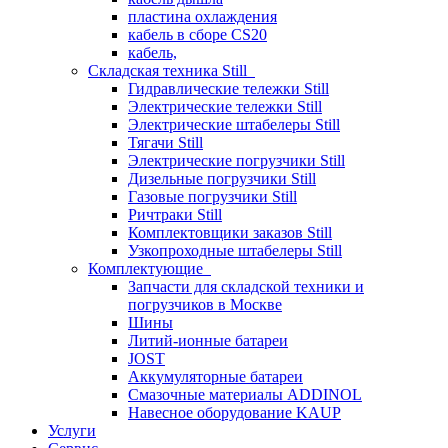
пластина охлаждения
кабель в сборе CS20
кабель,
Складская техника Still
Гидравлические тележки Still
Электрические тележки Still
Электрические штабелеры Still
Тягачи Still
Электрические погрузчики Still
Дизельные погрузчики Still
Газовые погрузчики Still
Ричтраки Still
Комплектовщики заказов Still
Узкопроходные штабелеры Still
Комплектующие
Запчасти для складской техники и
погрузчиков в Москве
Шины
Литий-ионные батареи
JOST
Аккумуляторные батареи
Смазочные материалы ADDINOL
Навесное оборудование KAUP
Услуги