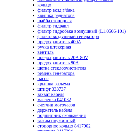
кольцо
фильтр возд.г/бака
крышка радиатора
шайба стопорная
фильтр гидравл
фильтр гидробака воздушный (L1.0506-101)
фильтр воздушный генератора
предохранитель 400А
ручка штекерная
вентиль
предохранитель 20А 80V
предохранитель 80А
щетка стеклоочистителя
ремень генератора
насос
крышка разъема
штифт 333737
захват кабеля
масленка 041032
счетчик моточасов
держатель кабеля
подшипник скольжения
зажим пружинный
стопорное кольцо 8417902