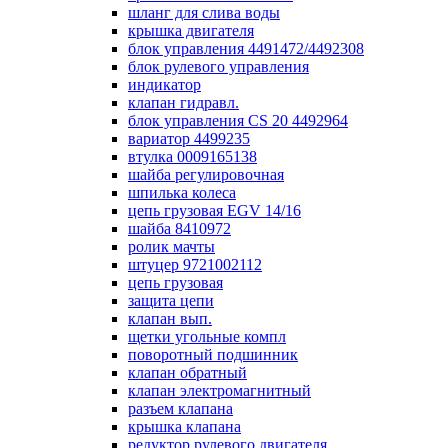
шланг для слива воды
крышка двигателя
блок управления 4491472/4492308
блок рулевого управления
индикатор
клапан гидравл.
блок управления СS 20 4492964
вариатор 4499235
втулка 0009165138
шайба регулировочная
шпилька колеса
цепь грузовая EGV 14/16
шайба 8410972
ролик мачты
штуцер 9721002112
цепь грузовая
защита цепи
клапан вып.
щетки угольные компл
поворотный подшинник
клапан обратный
клапан электромагнитный
разъем клапана
крышка клапана
редуктор рулевого двигателя