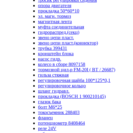
тросик регулировки сидения
опора двигателя
прокладка 50*60*10
эл. магн. тормоз
магнитная лента
муфта соединительная
гидрораспред.(секц)
звено цепи пласт.
звено цепи пласт.(коннектор)
трубка 399431
кронштейн блока
насос гидр.
колесо в сборе 8097158
тормозной цил-р FM-20I ( ВТ / 26687)
гильза стяжная
регулировочная шайба 100*125*0,1
регулировочное кольцо
шланг гидравл.
прокладка (BOSCH 1 900210145)
глазок бака
болт М6*25
токосъемник 288403
фланец
потенциометр 8408464
реле 24V