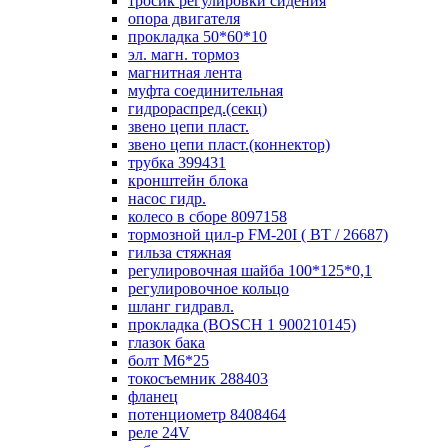
тросик регулировки сидения
опора двигателя
прокладка 50*60*10
эл. магн. тормоз
магнитная лента
муфта соединительная
гидрораспред.(секц)
звено цепи пласт.
звено цепи пласт.(коннектор)
трубка 399431
кронштейн блока
насос гидр.
колесо в сборе 8097158
тормозной цил-р FM-20I ( ВТ / 26687)
гильза стяжная
регулировочная шайба 100*125*0,1
регулировочное кольцо
шланг гидравл.
прокладка (BOSCH 1 900210145)
глазок бака
болт М6*25
токосъемник 288403
фланец
потенциометр 8408464
реле 24V