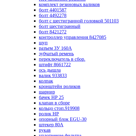
комплект резиновых валиков
болт 4401587
болт 4492278
болт с шестигранной головкой 501103
болт шестигранный
болт 8421272
контроллер управления 8427085
щуп
разъем ЗУ 160А
зубчатый ремень
переключатель в сбор.
штифт 8661722
ось дышла
валик 933833
колпак
кронштейн роликов
шарнир
бачек НР 25
клапан в сборе
кольцо стоп.919908
ролик НР
опорный блок EGU-30
штекер 80А
рукав
уплотнение фильтра