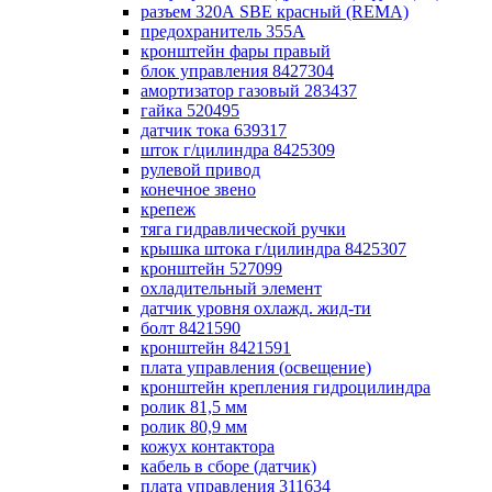
разъем 320А SBE красный (REMA)
предохранитель 355А
кронштейн фары правый
блок управления 8427304
амортизатор газовый 283437
гайка 520495
датчик тока 639317
шток г/цилиндра 8425309
рулевой привод
конечное звено
крепеж
тяга гидравлической ручки
крышка штока г/цилиндра 8425307
кронштейн 527099
охладительный элемент
датчик уровня охлажд. жид-ти
болт 8421590
кронштейн 8421591
плата управления (освещение)
кронштейн крепления гидроцилиндра
ролик 81,5 мм
ролик 80,9 мм
кожух контактора
кабель в сборе (датчик)
плата управления 311634