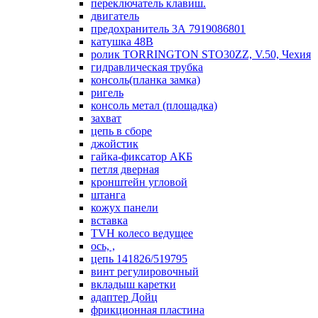
переключатель клавиш.
двигатель
предохранитель 3А 7919086801
катушка 48В
ролик TORRINGTON STO30ZZ, V.50, Чехия
гидравлическая трубка
консоль(планка замка)
ригель
консоль метал (площадка)
захват
цепь в сборе
джойстик
гайка-фиксатор АКБ
петля дверная
кронштейн угловой
штанга
кожух панели
вставка
TVH колесо ведущее
ось, ,
цепь 141826/519795
винт регулировочный
вкладыш каретки
адаптер Дойц
фрикционная пластина