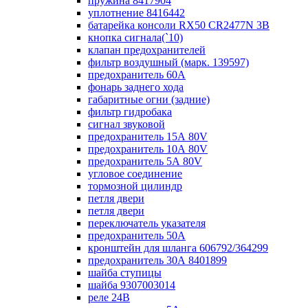
пружина 8417904
уплотнение 8416442
батарейка консоли RX50 CR2477N 3B
кнопка сигнала(`10)
клапан предохранителей
фильтр воздушный (марк. 139597)
предохранитель 60А
фонарь заднего хода
габаритные огни (задние)
фильтр гидробака
сигнал звуковой
предохранитель 15А 80V
предохранитель 10А 80V
предохранитель 5А 80V
угловое соединение
тормозной цилиндр
петля двери
петля двери
переключатель указателя
предохранитель 50А
кронштейн для шланга 606792/364299
предохранитель 30А 8401899
шайба ступицы
шайба 9307003014
реле 24В