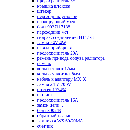
предохранитель 5А
крышка штекера
штекер
переходник угловой
изолирующий узел
болт 9027117138
переходник мет
гидрав. соединение 8414778
лампа 24V 4W
шкала приборная
предохранитель 20А
ремень привода обдува радиатора
ремень
кольцо уплот.12мм
кольцо уплотнит.8мм
кабель к адаптеру МХ-Х
лампа 24 V 70 W
штекер 157494
шплинт
предохранитель 16А
замок цепи, ,
болт 800249
обратный клапан
лампочка WS 60/20МА
счетчик