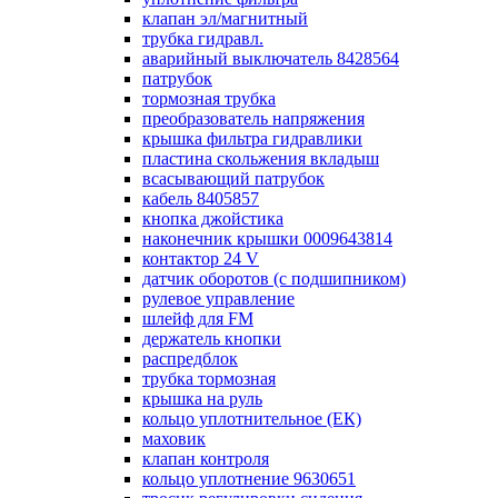
клапан эл/магнитный
трубка гидравл.
аварийный выключатель 8428564
патрубок
тормозная трубка
преобразователь напряжения
крышка фильтра гидравлики
пластина скольжения вкладыш
всасывающий патрубок
кабель 8405857
кнопка джойстика
наконечник крышки 0009643814
контактор 24 V
датчик оборотов (с подшипником)
рулевое управление
шлейф для FM
держатель кнопки
распредблок
трубка тормозная
крышка на руль
кольцо уплотнительное (ЕК)
маховик
клапан контроля
кольцо уплотнение 9630651