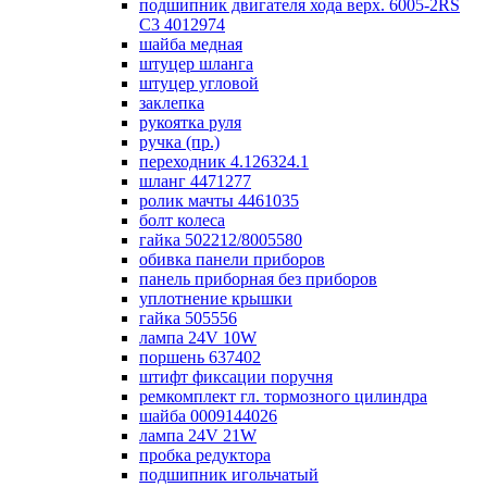
подшипник двигателя хода верх. 6005-2RS
C3 4012974
шайба медная
штуцер шланга
штуцер угловой
заклепка
рукоятка руля
ручка (пр.)
переходник 4.126324.1
шланг 4471277
ролик мачты 4461035
болт колеса
гайка 502212/8005580
обивка панели приборов
панель приборная без приборов
уплотнение крышки
гайка 505556
лампа 24V 10W
поршень 637402
штифт фиксации поручня
ремкомплект гл. тормозного цилиндра
шайба 0009144026
лампа 24V 21W
пробка редуктора
подшипник игольчатый