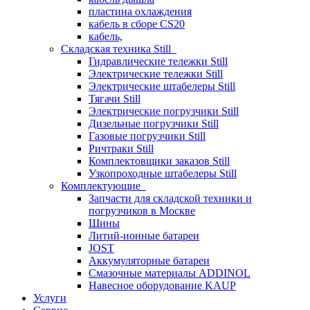
пластина охлаждения
кабель в сборе CS20
кабель,
Складская техника Still
Гидравлические тележки Still
Электрические тележки Still
Электрические штабелеры Still
Тягачи Still
Электрические погрузчики Still
Дизельные погрузчики Still
Газовые погрузчики Still
Ричтраки Still
Комплектовщики заказов Still
Узкопроходные штабелеры Still
Комплектующие
Запчасти для складской техники и
погрузчиков в Москве
Шины
Литий-ионные батареи
JOST
Аккумуляторные батареи
Смазочные материалы ADDINOL
Навесное оборудование KAUP
Услуги