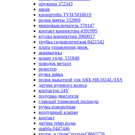
пружина 372343
шкив
кронштейн TVH/5018619
ролик мачты 332869
микровыключатель 370147
контакт коннектора 4391995
втулка коннектора 3960017
трубка гидравлическая 8421542
плата управления движ.
акваматика
шланг гидр. 531840
поводок металл
резистор
ручка замка
ролик выкатной для АКБ HK1614L/3AS
датчик рулевого колеса
контактор 24V
подушка двигателя
главный тормозной цилиндр
ручка поворотная
воздушный клапан
контакт
датчик темп.воды
шайба 0447446
кнопк. в сборе"подъем"8665726