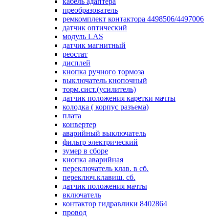
кабель адаптера
преобразователь
ремкомплект контактора 4498506/4497006
датчик оптический
модуль LAS
датчик магнитный
реостат
дисплей
кнопка ручного тормоза
выключатель кнопочный
торм.сист.(усилитель)
датчик положения каретки мачты
колодка ( корпус разъема)
плата
конвертер
аварийный выключатель
фильтр электрический
зумер в сборе
кнопка аварийная
переключатель клав. в сб.
переключ.клавиш. сб.
датчик положения мачты
включатель
контактор гидравлики 8402864
провод