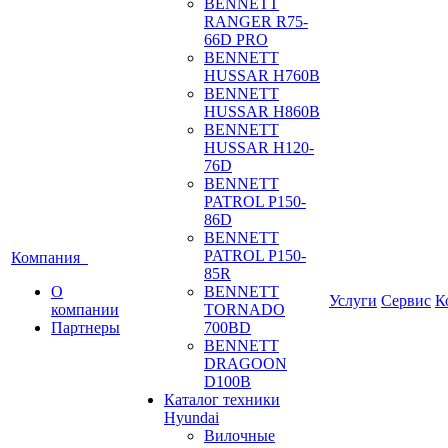
BENNETT
RANGER R75-
66D PRO
BENNETT
HUSSAR H760B
BENNETT
HUSSAR H860B
BENNETT
HUSSAR H120-
76D
BENNETT
PATROL P150-
86D
BENNETT
PATROL P150-
Компания
85R
О
BENNETT
Услуги
Сервис
К
компании
TORNADO
Партнеры
700BD
BENNETT
DRAGOON
D100B
Каталог техники
Hyundai
Вилочные