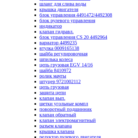
шланг для слива воды
крышка двигателя
блок управления 4491472/4492308
блок рулевого управления
индикатор
клапан гидравл.
блок управления СS 20 4492964
вариатор 4499235
втулка 0009165138
шайба регулировочная
шпилька колеса
цепь грузовая EGV 14/16
шайба 8410972
ролик мачты
штуцер 9721002112
цепь грузовая
защита цепи
клапан вып.
щетки угольные компл
поворотный подшинник
клапан обратный
клапан электромагнитный
разъем клапана
крышка клапана
редуктор рулевого двигателя