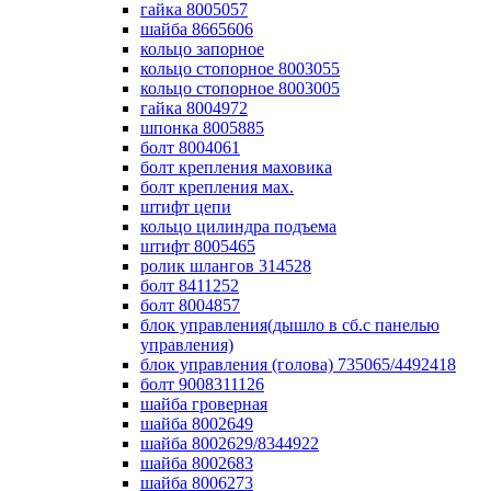
гайка 8005057
шайба 8665606
кольцо запорное
кольцо стопорное 8003055
кольцо стопорное 8003005
гайка 8004972
шпонка 8005885
болт 8004061
болт крепления маховика
болт крепления мах.
штифт цепи
кольцо цилиндра подъема
штифт 8005465
ролик шлангов 314528
болт 8411252
болт 8004857
блок управления(дышло в сб.с панелью
управления)
блок управления (голова) 735065/4492418
болт 9008311126
шайба гроверная
шайба 8002649
шайба 8002629/8344922
шайба 8002683
шайба 8006273