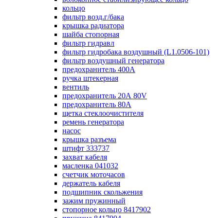
кольцо
фильтр возд.г/бака
крышка радиатора
шайба стопорная
фильтр гидравл
фильтр гидробака воздушный (L1.0506-101)
фильтр воздушный генератора
предохранитель 400А
ручка штекерная
вентиль
предохранитель 20А 80V
предохранитель 80А
щетка стеклоочистителя
ремень генератора
насос
крышка разъема
штифт 333737
захват кабеля
масленка 041032
счетчик моточасов
держатель кабеля
подшипник скольжения
зажим пружинный
стопорное кольцо 8417902