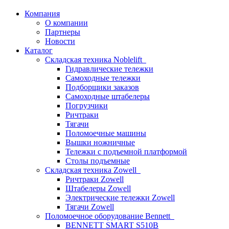
Компания
О компании
Партнеры
Новости
Каталог
Складская техника Noblelift
Гидравлические тележки
Самоходные тележки
Подборщики заказов
Самоходные штабелеры
Погрузчики
Ричтраки
Тягачи
Поломоечные машины
Вышки ножничные
Тележки с подъемной платформой
Столы подъемные
Складская техника Zowell
Ричтраки Zowell
Штабелеры Zowell
Электрические тележки Zowell
Тягачи Zowell
Поломоечное оборудование Bennett
BENNETT SMART S510B