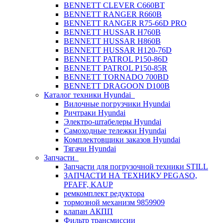
BENNETT CLEVER C660BT
BENNETT RANGER R660B
BENNETT RANGER R75-66D PRO
BENNETT HUSSAR H760B
BENNETT HUSSAR H860B
BENNETT HUSSAR H120-76D
BENNETT PATROL P150-86D
BENNETT PATROL P150-85R
BENNETT TORNADO 700BD
BENNETT DRAGOON D100B
Каталог техники Hyundai
Вилочные погрузчики Hyundai
Ричтраки Hyundai
Электро-штабелеры Hyundai
Самоходные тележки Hyundai
Комплектовщики заказов Hyundai
Тягачи Hyundai
Запчасти
Запчасти для погрузочной техники STILL
ЗАПЧАСТИ НА ТЕХНИКУ PEGASO,
PFAFF, KAUP
ремкомплект редуктора
тормозной механизм 9859909
клапан АКПП
Фильтр трансмиссии