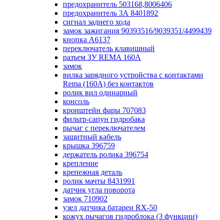
предохранитель 503168,8006406
предохранитель 3А 8401892
сигнал заднего хода
замок зажигания 90393516/9039351/4499439
кнопка А6137
переключатель клавишный
разъем ЗУ REMA 160А
замок
вилка зарядного устройства с контактами
Rema (160А) без контактов
ролик вил одинарный
консоль
кронштейн фары 707083
фильтр-сапун гидробака
рычаг с переключателем
защитный кабель
крышка 396759
держатель ролика 396754
крепление
крепежная деталь
ролик мачты 8431991
датчик угла поворота
замок 710902
узел датчика батареи RX-50
кожух рычагов гидроблока (3 функции)