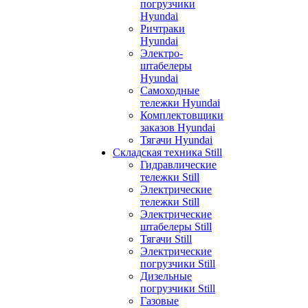
погрузчики
Hyundai
Ричтраки
Hyundai
Электро-
штабелеры
Hyundai
Самоходные
тележки Hyundai
Комплектовщики
заказов Hyundai
Тягачи Hyundai
Складская техника Still
Гидравлические
тележки Still
Электрические
тележки Still
Электрические
штабелеры Still
Тягачи Still
Электрические
погрузчики Still
Дизельные
погрузчики Still
Газовые