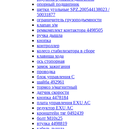
опорный подшипник
щетки угольные SPZ.200544138023 /
50031877
ограничитель грузоподъемности
клапан з/м
ремкомплект контактора 4498505
ручка дышла
кнопка
контроллер
колесо стабилизатора в сборе
клавиша хода
ось стопорная
замок зажигания
проводка
блок управления С
шайба 492961
тормоз э/магнитный
датчик скорости
кнопка 4478184
плата управления EXU AC
редуктор EXU AC
кронштейн тяг 0492439
болт М10х25
втулка 4498819
кабель дышла