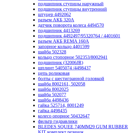
подшипник ступицы наружный
подшипник ступицы внутренний
штуцер 4492062
разъем АКБ 320А
датчик поворота колеса 4494570
подшипник 4413269
подшипник 4492497/95320764 / 4401601
разъем АКБ REMA 160А
запорное кольцо 4401599
шайба 502328
кольцо стопорное 502353/8002941
подшипник (32006JR)
шплинт 5405074 /4498437
цепь роликовая
болты с шестигранной головкой
шайба 8002161, 502058
шайба 8002025
шайба 502077
шайба 4498436
гайка 525714, 8001249
гайка 4498435
колесо опорное 50432647
фильтр гидравлики
BLEDES SQUEE 740MM29 GUM RUBBER
KIT комплект резинок