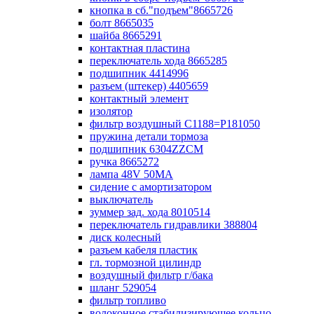
кнопка в сб."подъем"8665726
болт 8665035
шайба 8665291
контактная пластина
переключатель хода 8665285
подшипник 4414996
разъем (штекер) 4405659
контактный элемент
изолятор
фильтр воздушный С1188=P181050
пружина детали тормоза
подшипник 6304ZZCM
ручка 8665272
лампа 48V 50МА
сидение с амортизатором
выключатель
зуммер зад. хода 8010514
переключатель гидравлики 388804
диск колесный
разъем кабеля пластик
гл. тормозной цилиндр
воздушный фильтр г/бака
шланг 529054
фильтр топливо
волоконное стабилизирующее кольцо