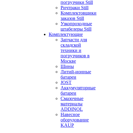
погрузчики Still
Ричтраки Still
Комплектовщики
заказов Still
Узкопроходные
штабелеры Still
Комплектующие
Запчасти для
складской
техники и
погрузчиков в
Москве
Шины
Литий-ионные
батареи
JOST
Аккумуляторные
батареи
Смазочные
материалы
ADDINOL
Навесное
оборудование
KAUP