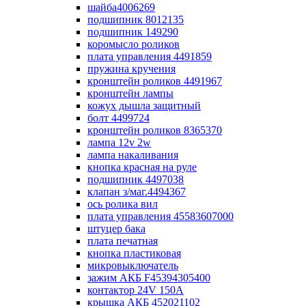
шайба4006269
подшипник 8012135
подшипник 149290
коромысло роликов
плата управления 4491859
пружина кручения
кронштейн роликов 4491967
кронштейн лампы
кожух дышла защитный
болт 4499724
кронштейн роликов 8365370
лампа 12v 2w
лампа накаливания
кнопка красная на руле
подшипник 4497038
клапан з/маг.4494367
ось ролика вил
плата управления 45583607000
штуцер бака
плата печатная
кнопка пластиковая
микровыключатель
зажим АКБ F45394305400
контактор 24V 150A
крышка АКБ 452021102