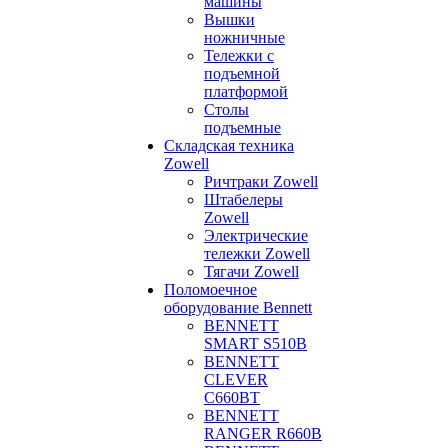
машины
Вышки
ножничные
Тележки с
подъемной
платформой
Столы
подъемные
Складская техника
Zowell
Ричтраки Zowell
Штабелеры
Zowell
Электрические
тележки Zowell
Тягачи Zowell
Поломоечное
оборудование Bennett
BENNETT
SMART S510B
BENNETT
CLEVER
C660BT
BENNETT
RANGER R660B