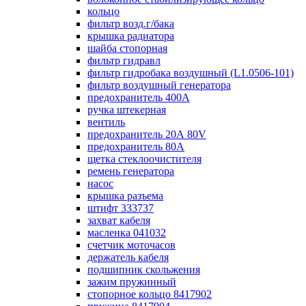
кольцо
фильтр возд.г/бака
крышка радиатора
шайба стопорная
фильтр гидравл
фильтр гидробака воздушный (L1.0506-101)
фильтр воздушный генератора
предохранитель 400А
ручка штекерная
вентиль
предохранитель 20А 80V
предохранитель 80А
щетка стеклоочистителя
ремень генератора
насос
крышка разъема
штифт 333737
захват кабеля
масленка 041032
счетчик моточасов
держатель кабеля
подшипник скольжения
зажим пружинный
стопорное кольцо 8417902