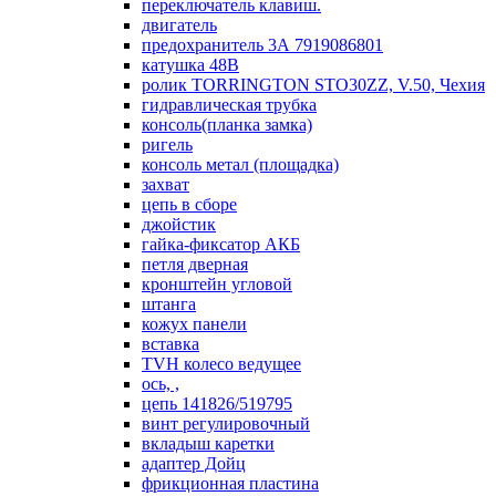
переключатель клавиш.
двигатель
предохранитель 3А 7919086801
катушка 48В
ролик TORRINGTON STO30ZZ, V.50, Чехия
гидравлическая трубка
консоль(планка замка)
ригель
консоль метал (площадка)
захват
цепь в сборе
джойстик
гайка-фиксатор АКБ
петля дверная
кронштейн угловой
штанга
кожух панели
вставка
TVH колесо ведущее
ось, ,
цепь 141826/519795
винт регулировочный
вкладыш каретки
адаптер Дойц
фрикционная пластина