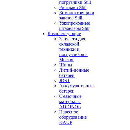
погрузчики Still
Ричтраки Still
Комплектовщики
заказов Still
Узкопроходные
штабелеры Still
Комплектующие
Запчасти для
складской
техники и
погрузчиков в
Москве
Шины
Литий-ионные
батареи
JOST
Аккумуляторные
батареи
Смазочные
материалы
ADDINOL
Навесное
оборудование
KAUP