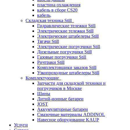
пластина охлаждения
кабель в сборе CS20
кабель,
Складская техника Still
Гидравлические тележки Still
Электрические тележки Still
Электрические штабелеры Still
Тягачи Still
Электрические погрузчики Still
Дизельные погрузчики Still
Газовые погрузчики Still
Ричтраки Still
Комплектовщики заказов Still
Узкопроходные штабелеры Still
Комплектующие
Запчасти для складской техники и
погрузчиков в Москве
Шины
Литий-ионные батареи
JOST
Аккумуляторные батареи
Смазочные материалы ADDINOL
Навесное оборудование KAUP
Услуги