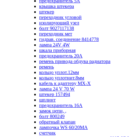
предохранитель 5А
крышка штекера
штекер
переходник угловой
изолирующий узел
болт 9027117138
переходник мет
гидрав. соединение 8414778
лампа 24V 4W
шкала приборная
предохранитель 20А
ремень привода обдува радиатора
ремень
кольцо уплот.12мм
кольцо уплотнит.8мм
кабель к адаптеру МХ-Х
лампа 24 V 70 W
штекер 157494
шплинт
предохранитель 16А
замок цепи, ,
болт 800249
обратный клапан
лампочка WS 60/20МА
счетчик