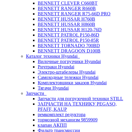
BENNETT CLEVER C660BT
BENNETT RANGER R660B
BENNETT RANGER R75-66D PRO
BENNETT HUSSAR H760B
BENNETT HUSSAR H860B
BENNETT HUSSAR H120-76D
BENNETT PATROL P150-86D
BENNETT PATROL P150-85R
BENNETT TORNADO 700BD
BENNETT DRAGOON D100B
Каталог техники Hyundai
Вилочные погрузчики Hyundai
Ричтраки Hyundai
Электро-штабелеры Hyundai
Самоходные тележки Hyundai
Комплектовщики заказов Hyundai
Тягачи Hyundai
Запчасти
Запчасти для погрузочной техники STILL
ЗАПЧАСТИ НА ТЕХНИКУ PEGASO,
PFAFF, KAUP
ремкомплект редуктора
тормозной механизм 9859909
клапан АКПП
Фильтр трансмиссии