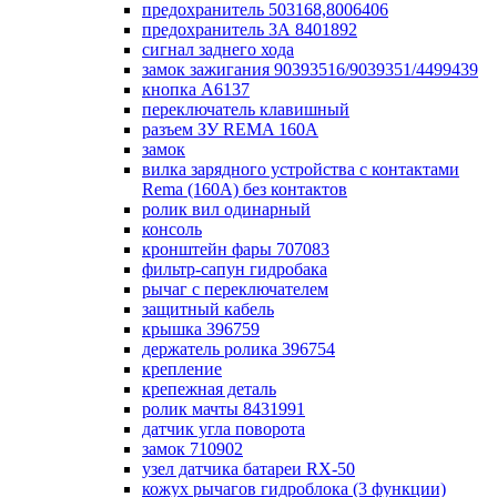
предохранитель 503168,8006406
предохранитель 3А 8401892
сигнал заднего хода
замок зажигания 90393516/9039351/4499439
кнопка А6137
переключатель клавишный
разъем ЗУ REMA 160А
замок
вилка зарядного устройства с контактами
Rema (160А) без контактов
ролик вил одинарный
консоль
кронштейн фары 707083
фильтр-сапун гидробака
рычаг с переключателем
защитный кабель
крышка 396759
держатель ролика 396754
крепление
крепежная деталь
ролик мачты 8431991
датчик угла поворота
замок 710902
узел датчика батареи RX-50
кожух рычагов гидроблока (3 функции)