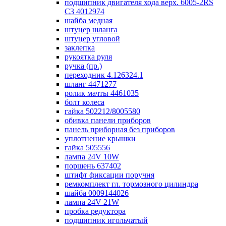
подшипник двигателя хода верх. 6005-2RS
C3 4012974
шайба медная
штуцер шланга
штуцер угловой
заклепка
рукоятка руля
ручка (пр.)
переходник 4.126324.1
шланг 4471277
ролик мачты 4461035
болт колеса
гайка 502212/8005580
обивка панели приборов
панель приборная без приборов
уплотнение крышки
гайка 505556
лампа 24V 10W
поршень 637402
штифт фиксации поручня
ремкомплект гл. тормозного цилиндра
шайба 0009144026
лампа 24V 21W
пробка редуктора
подшипник игольчатый