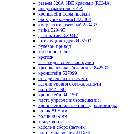
разъем 320А SBE красный (REMA)
предохранитель 355А
кронштейн фары правый
блок управления 8427304
амортизатор газовый 283437
гайка 520495
датчик тока 639317
шток г/цилиндра 8425309
рулевой привод
конечное звено
крепеж
тяга гидравлической ручки
крышка штока г/цилиндра 8425307
кронштейн 527099
охладительный элемент
датчик уровня охлажд. жид-ти
болт 8421590
кронштейн 8421591
плата управления (освещение)
кронштейн крепления гидроцилиндра
ролик 81,5 мм
ролик 80,9 мм
кожух контактора
кабель в сборе (датчик)
плата управления 311634