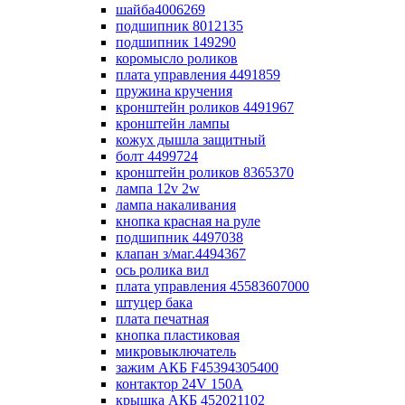
шайба4006269
подшипник 8012135
подшипник 149290
коромысло роликов
плата управления 4491859
пружина кручения
кронштейн роликов 4491967
кронштейн лампы
кожух дышла защитный
болт 4499724
кронштейн роликов 8365370
лампа 12v 2w
лампа накаливания
кнопка красная на руле
подшипник 4497038
клапан з/маг.4494367
ось ролика вил
плата управления 45583607000
штуцер бака
плата печатная
кнопка пластиковая
микровыключатель
зажим АКБ F45394305400
контактор 24V 150A
крышка АКБ 452021102