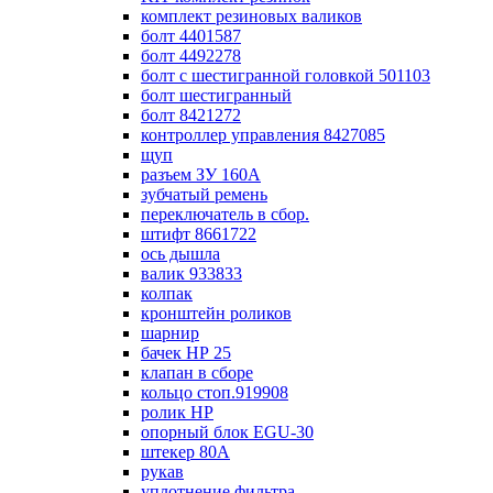
комплект резиновых валиков
болт 4401587
болт 4492278
болт с шестигранной головкой 501103
болт шестигранный
болт 8421272
контроллер управления 8427085
щуп
разъем ЗУ 160А
зубчатый ремень
переключатель в сбор.
штифт 8661722
ось дышла
валик 933833
колпак
кронштейн роликов
шарнир
бачек НР 25
клапан в сборе
кольцо стоп.919908
ролик НР
опорный блок EGU-30
штекер 80А
рукав
уплотнение фильтра