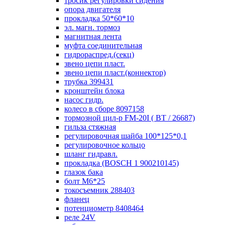
тросик регулировки сидения
опора двигателя
прокладка 50*60*10
эл. магн. тормоз
магнитная лента
муфта соединительная
гидрораспред.(секц)
звено цепи пласт.
звено цепи пласт.(коннектор)
трубка 399431
кронштейн блока
насос гидр.
колесо в сборе 8097158
тормозной цил-р FM-20I ( ВТ / 26687)
гильза стяжная
регулировочная шайба 100*125*0,1
регулировочное кольцо
шланг гидравл.
прокладка (BOSCH 1 900210145)
глазок бака
болт М6*25
токосъемник 288403
фланец
потенциометр 8408464
реле 24V