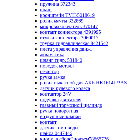
пружина 372343
шкив
кронштейн TVH/5018619
ролик мачты 332869
микровыключатель 370147
контакт коннектора 4391995
втулка коннектора 3960017
трубка гидравлическая 8421542
плата управления движ.
акваматика
шланг гидр. 531840
поводок металл
резистор
ручка замка
ролик выкатной для АКБ HK1614L/3AS
датчик рулевого колеса
контактор 24V
подушка двигателя
главный тормозной цилиндр
ручка поворотная
воздушный клапан
контакт
датчик темп.воды
шайба 0447446
кнопк. в сборе"подъем"8665726