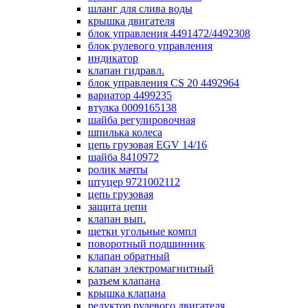
шланг для слива воды
крышка двигателя
блок управления 4491472/4492308
блок рулевого управления
индикатор
клапан гидравл.
блок управления СS 20 4492964
вариатор 4499235
втулка 0009165138
шайба регулировочная
шпилька колеса
цепь грузовая EGV 14/16
шайба 8410972
ролик мачты
штуцер 9721002112
цепь грузовая
защита цепи
клапан вып.
щетки угольные компл
поворотный подшинник
клапан обратный
клапан электромагнитный
разъем клапана
крышка клапана
редуктор рулевого двигателя