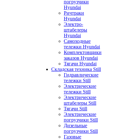
погрузчики
Hyundai
Ричтраки
Hyundai
Электро-
штабелеры
Hyundai
Самоходные
тележки Hyundai
Комплектовщики
заказов Hyundai
Тягачи Hyundai
Складская техника Still
Гидравлические
тележки Still
Электрические
тележки Still
Электрические
штабелеры Still
Тягачи Still
Электрические
погрузчики Still
Дизельные
погрузчики Still
Газовые