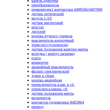
кабель адаптера
преобразователь
ремкомплект контактора 4498506/4497006
датчик оптический
модуль LAS
датчик магнитный
реостат
дисплей
кнопка ручного тормоза
выключатель кнопочный
торм.сист.(усилитель)
датчик положения каретки мачты
колодка ( корпус разъема)
плата
конвертер
аварийный выключатель
фильтр электрический
зумер в сборе
кнопка аварийная
переключатель клав. в сб.
переключ.клавиш. сб.
датчик положения мачты
включатель
контактор гидравлики 8402864
провод