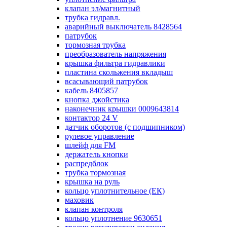
клапан эл/магнитный
трубка гидравл.
аварийный выключатель 8428564
патрубок
тормозная трубка
преобразователь напряжения
крышка фильтра гидравлики
пластина скольжения вкладыш
всасывающий патрубок
кабель 8405857
кнопка джойстика
наконечник крышки 0009643814
контактор 24 V
датчик оборотов (с подшипником)
рулевое управление
шлейф для FM
держатель кнопки
распредблок
трубка тормозная
крышка на руль
кольцо уплотнительное (ЕК)
маховик
клапан контроля
кольцо уплотнение 9630651