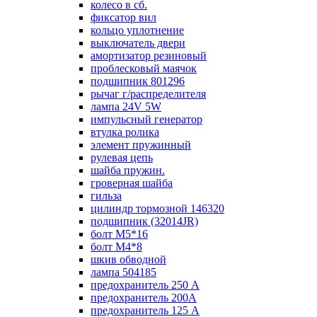
колесо в сб.
фиксатор вил
кольцо уплотнение
выключатель двери
амортизатор резиновый
проблесковый маячок
подшипник 801296
рычаг г/распределителя
лампа 24V 5W
импульсный генератор
втулка ролика
элемент пружинный
рулевая цепь
шайба пружин.
гроверная шайба
гильза
цилиндр тормозной 146320
подшипник (32014JR)
болт М5*16
болт М4*8
шкив обводной
лампа 504185
предохранитель 250 А
предохранитель 200А
предохранитель 125 А