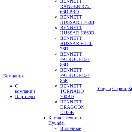
BENNETT
RANGER R75-
66D PRO
BENNETT
HUSSAR H760B
BENNETT
HUSSAR H860B
BENNETT
HUSSAR H120-
76D
BENNETT
PATROL P150-
86D
BENNETT
PATROL P150-
Компания
85R
О
BENNETT
Услуги
Сервис
К
компании
TORNADO
Партнеры
700BD
BENNETT
DRAGOON
D100B
Каталог техники
Hyundai
Вилочные