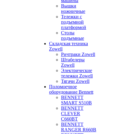
машины
Вышки
ножничные
Тележки с
подъемной
платформой
Столы
подъемные
Складская техника
Zowell
Ричтраки Zowell
Штабелеры
Zowell
Электрические
тележки Zowell
Тягачи Zowell
Поломоечное
оборудование Bennett
BENNETT
SMART S510B
BENNETT
CLEVER
C660BT
BENNETT
RANGER R660B