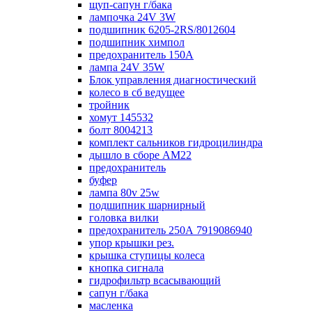
щуп-сапун г/бака
лампочка 24V 3W
подшипник 6205-2RS/8012604
подшипник химпол
предохранитель 150А
лампа 24V 35W
Блок управления диагностический
колесо в сб ведущее
тройник
хомут 145532
болт 8004213
комплект сальников гидроцилиндра
дышло в сборе AM22
предохранитель
буфер
лампа 80v 25w
подшипник шарнирный
головка вилки
предохранитель 250А 7919086940
упор крышки рез.
крышка ступицы колеса
кнопка сигнала
гидрофильтр всасывающий
сапун г/бака
масленка