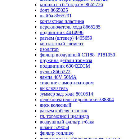
кнопка в сб."подъем"8665726
болт 8665035
шайба 8665291
контактная пластина
переключатель хода 8665285
подшипник 4414996
разъем (штекер) 4405659
контактный элемент
изолятор
фильтр воздушный С1188=P181050
пружина детали тормоза
подшипник 6304ZZCM
ручка 8665272
лампа 48V 50МА
сидение с амортизатором
выключатель
зуммер зад. хода 8010514
переключатель гидравлики 388804
диск колесный
разъем кабеля пластик
гл. тормозной цилиндр
воздушный фильтр г/бака
шланг 529054
фильтр топливо
волоконное стабилизирующее кольцо