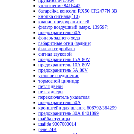
пружина 8417904
уплотнение 8416442
батарейка консоли RX50 CR2477N 3B
кнопка сигнала(`10)
клапан предохранителей
фильтр воздушный (марк. 139597)
предохранитель 60А
фонарь заднего хода
габаритные огни (задние)
фильтр гидробака
сигнал звуковой
предохранитель 15А 80V
предохранитель 10А 80V
предохранитель 5А 80V
угловое соединение
тормозной цилиндр
петля двери
петля двери
переключатель указателя
предохранитель 50А
кронштейн для шланга 606792/364299
предохранитель 30А 8401899
шайба ступицы
шайба 9307003014
реле 24В