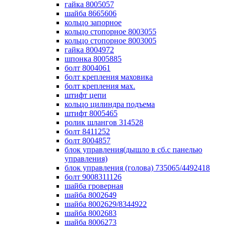
гайка 8005057
шайба 8665606
кольцо запорное
кольцо стопорное 8003055
кольцо стопорное 8003005
гайка 8004972
шпонка 8005885
болт 8004061
болт крепления маховика
болт крепления мах.
штифт цепи
кольцо цилиндра подъема
штифт 8005465
ролик шлангов 314528
болт 8411252
болт 8004857
блок управления(дышло в сб.с панелью
управления)
блок управления (голова) 735065/4492418
болт 9008311126
шайба гроверная
шайба 8002649
шайба 8002629/8344922
шайба 8002683
шайба 8006273