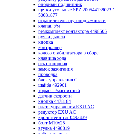
опорный подшипник
щетки угольные SPZ.200544138023 /
50031877
ограничитель грузоподъемности
клапан з/м
ремкомплект контактора 4498505
ручка дышла
кнопка
контроллер
колесо стабилизатора в сборе
клавиша хода
ось стопорная
замок зажигания
проводка
блок управления С
шайба 492961
тормоз э/магнитный
датчик скорости
кнопка 4478184
плата управления EXU AC
редуктор EXU AC
кронштейн тяг 0492439
болт М10х25
втулка 4498819
кабель дышла