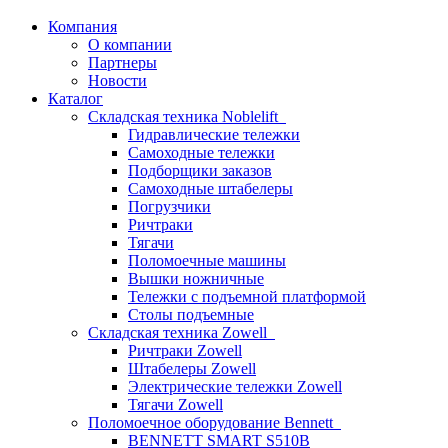
Компания
О компании
Партнеры
Новости
Каталог
Складская техника Noblelift
Гидравлические тележки
Самоходные тележки
Подборщики заказов
Самоходные штабелеры
Погрузчики
Ричтраки
Тягачи
Поломоечные машины
Вышки ножничные
Тележки с подъемной платформой
Столы подъемные
Складская техника Zowell
Ричтраки Zowell
Штабелеры Zowell
Электрические тележки Zowell
Тягачи Zowell
Поломоечное оборудование Bennett
BENNETT SMART S510B