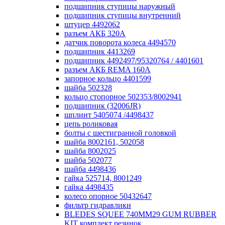
подшипник ступицы наружный
подшипник ступицы внутренний
штуцер 4492062
разъем АКБ 320А
датчик поворота колеса 4494570
подшипник 4413269
подшипник 4492497/95320764 / 4401601
разъем АКБ REMA 160А
запорное кольцо 4401599
шайба 502328
кольцо стопорное 502353/8002941
подшипник (32006JR)
шплинт 5405074 /4498437
цепь роликовая
болты с шестигранной головкой
шайба 8002161, 502058
шайба 8002025
шайба 502077
шайба 4498436
гайка 525714, 8001249
гайка 4498435
колесо опорное 50432647
фильтр гидравлики
BLEDES SQUEE 740MM29 GUM RUBBER
KIT комплект резинок