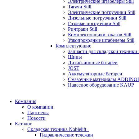
Электрические штабелеры Still
Тягачи Still
Электрические погрузчики Still
Дизельные погрузчики Still
Газовые погрузчики Still
Ричтраки Still
Комплектовщики заказов Still
Узкопроходные штабелеры Still
Комплектующие
Запчасти для складской техники
Шины
Литий-ионные батареи
JOST
Аккумуляторные батареи
Смазочные материалы ADDINO
Навесное оборудование KAUP
Компания
О компании
Партнеры
Новости
Каталог
Складская техника Noblelift
Гидравлические тележки