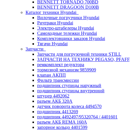
BENNETT TORNADO 700BD
BENNETT DRAGOON D100B
Каталог техники Hyundai
Вилочные погрузчики Hyundai
Ричтраки Hyundai
Электро-штабелеры Hyundai
Самоходные тележки Hyundai
Комплектовщики заказов Hyundai
Тягачи Hyundai
Запчасти
Запчасти для погрузочной техники STILL
ЗАПЧАСТИ НА ТЕХНИКУ PEGASO, PFAFF
ремкомплект редуктора
тормозной механизм 9859909
клапан АКПП
Фильтр трансмиссии
подшипник ступицы наружный
подшипник ступицы внутренний
штуцер 4492062
разъем АКБ 320А
датчик поворота колеса 4494570
подшипник 4413269
подшипник 4492497/95320764 / 4401601
разъем АКБ REMA 160А
запорное кольцо 4401599