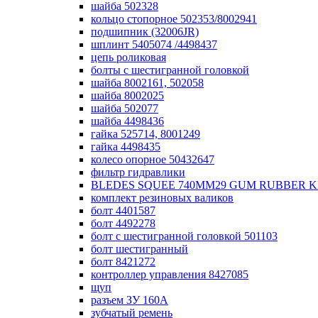
шайба 502328
кольцо стопорное 502353/8002941
подшипник (32006JR)
шплинт 5405074 /4498437
цепь роликовая
болты с шестигранной головкой
шайба 8002161, 502058
шайба 8002025
шайба 502077
шайба 4498436
гайка 525714, 8001249
гайка 4498435
колесо опорное 50432647
фильтр гидравлики
BLEDES SQUEE 740MM29 GUM RUBBER KIT 
комплект резиновых валиков
болт 4401587
болт 4492278
болт с шестигранной головкой 501103
болт шестигранный
болт 8421272
контроллер управления 8427085
щуп
разъем ЗУ 160А
зубчатый ремень