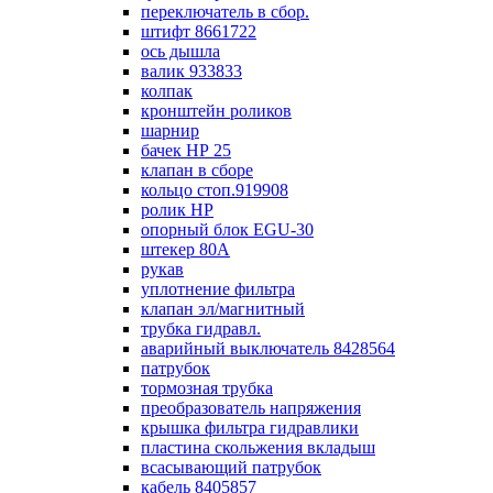
переключатель в сбор.
штифт 8661722
ось дышла
валик 933833
колпак
кронштейн роликов
шарнир
бачек НР 25
клапан в сборе
кольцо стоп.919908
ролик НР
опорный блок EGU-30
штекер 80А
рукав
уплотнение фильтра
клапан эл/магнитный
трубка гидравл.
аварийный выключатель 8428564
патрубок
тормозная трубка
преобразователь напряжения
крышка фильтра гидравлики
пластина скольжения вкладыш
всасывающий патрубок
кабель 8405857