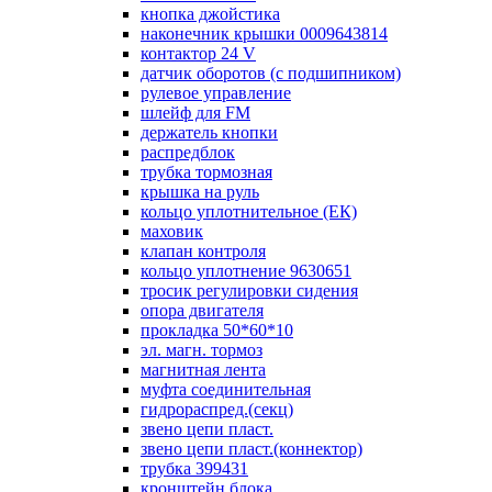
кнопка джойстика
наконечник крышки 0009643814
контактор 24 V
датчик оборотов (с подшипником)
рулевое управление
шлейф для FM
держатель кнопки
распредблок
трубка тормозная
крышка на руль
кольцо уплотнительное (ЕК)
маховик
клапан контроля
кольцо уплотнение 9630651
тросик регулировки сидения
опора двигателя
прокладка 50*60*10
эл. магн. тормоз
магнитная лента
муфта соединительная
гидрораспред.(секц)
звено цепи пласт.
звено цепи пласт.(коннектор)
трубка 399431
кронштейн блока