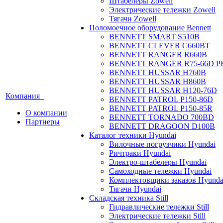
Штабелеры Zowell
Электрические тележки Zowell
Тягачи Zowell
Поломоечное оборудование Bennett
BENNETT SMART S510B
BENNETT CLEVER C660BT
BENNETT RANGER R660B
BENNETT RANGER R75-66D P
BENNETT HUSSAR H760B
BENNETT HUSSAR H860B
BENNETT HUSSAR H120-76D
Компания
BENNETT PATROL P150-86D
BENNETT PATROL P150-85R
О компании
BENNETT TORNADO 700BD
Партнеры
BENNETT DRAGOON D100B
Каталог техники Hyundai
Вилочные погрузчики Hyundai
Ричтраки Hyundai
Электро-штабелеры Hyundai
Самоходные тележки Hyundai
Комплектовщики заказов Hyunda
Тягачи Hyundai
Складская техника Still
Гидравлические тележки Still
Электрические тележки Still