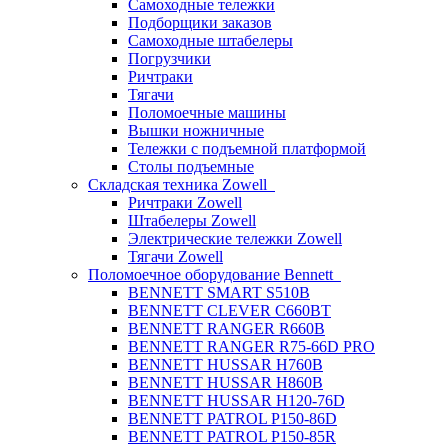
Самоходные тележки
Подборщики заказов
Самоходные штабелеры
Погрузчики
Ричтраки
Тягачи
Поломоечные машины
Вышки ножничные
Тележки с подъемной платформой
Столы подъемные
Складская техника Zowell
Ричтраки Zowell
Штабелеры Zowell
Электрические тележки Zowell
Тягачи Zowell
Поломоечное оборудование Bennett
BENNETT SMART S510B
BENNETT CLEVER C660BT
BENNETT RANGER R660B
BENNETT RANGER R75-66D PRO
BENNETT HUSSAR H760B
BENNETT HUSSAR H860B
BENNETT HUSSAR H120-76D
BENNETT PATROL P150-86D
BENNETT PATROL P150-85R