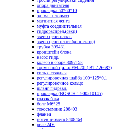
тросик регулировки сидения
опора двигателя
прокладка 50*60*10
эл. магн. тормоз
магнитная лента
муфта соединительная
гидрораспред.(секц)
звено цепи пласт.
звено цепи пласт.(коннектор)
трубка 399431
кронштейн блока
насос гидр.
колесо в сборе 8097158
тормозной цил-р FM-20I ( ВТ / 26687)
гильза стяжная
регулировочная шайба 100*125*0,1
регулировочное кольцо
шланг гидравл.
прокладка (BOSCH 1 900210145)
глазок бака
болт М6*25
токосъемник 288403
фланец
потенциометр 8408464
реле 24V