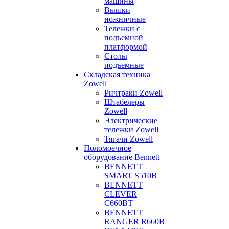
машины
Вышки
ножничные
Тележки с
подъемной
платформой
Столы
подъемные
Складская техника
Zowell
Ричтраки Zowell
Штабелеры
Zowell
Электрические
тележки Zowell
Тягачи Zowell
Поломоечное
оборудование Bennett
BENNETT
SMART S510B
BENNETT
CLEVER
C660BT
BENNETT
RANGER R660B