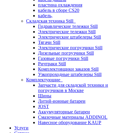
пластина охлаждения
кабель в сборе CS20
кабель,
Складская техника Still
Гидравлические тележки Still
Электрические тележки Still
Электрические штабелеры Still
Тягачи Still
Электрические погрузчики Still
Дизельные погрузчики Still
Газовые погрузчики Still
Ричтраки Still
Комплектовщики заказов Still
Узкопроходные штабелеры Still
Комплектующие
Запчасти для складской техники и
погрузчиков в Москве
Шины
Литий-ионные батареи
JOST
Аккумуляторные батареи
Смазочные материалы ADDINOL
Навесное оборудование KAUP
Услуги