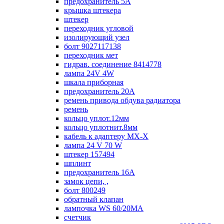
предохранитель 5А
крышка штекера
штекер
переходник угловой
изолирующий узел
болт 9027117138
переходник мет
гидрав. соединение 8414778
лампа 24V 4W
шкала приборная
предохранитель 20А
ремень привода обдува радиатора
ремень
кольцо уплот.12мм
кольцо уплотнит.8мм
кабель к адаптеру МХ-Х
лампа 24 V 70 W
штекер 157494
шплинт
предохранитель 16А
замок цепи, ,
болт 800249
обратный клапан
лампочка WS 60/20МА
счетчик