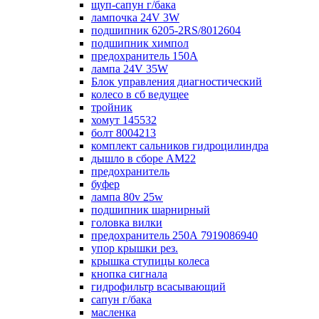
щуп-сапун г/бака
лампочка 24V 3W
подшипник 6205-2RS/8012604
подшипник химпол
предохранитель 150А
лампа 24V 35W
Блок управления диагностический
колесо в сб ведущее
тройник
хомут 145532
болт 8004213
комплект сальников гидроцилиндра
дышло в сборе AM22
предохранитель
буфер
лампа 80v 25w
подшипник шарнирный
головка вилки
предохранитель 250А 7919086940
упор крышки рез.
крышка ступицы колеса
кнопка сигнала
гидрофильтр всасывающий
сапун г/бака
масленка