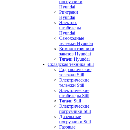
погрузчики
Hyundai
Ричтраки
Hyundai
Электро-
штабелеры
Hyundai
Самоходные
тележки Hyundai
Комплектовщики
заказов Hyundai
Тягачи Hyundai
Складская техника Still
Гидравлические
тележки Still
Электрические
тележки Still
Электрические
штабелеры Still
Тягачи Still
Электрические
погрузчики Still
Дизельные
погрузчики Still
Газовые