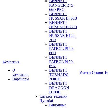
BENNETT
RANGER R75-
66D PRO
BENNETT
HUSSAR H760B
BENNETT
HUSSAR H860B
BENNETT
HUSSAR H120-
76D
BENNETT
PATROL P150-
86D
BENNETT
PATROL P150-
Компания
85R
О
BENNETT
Услуги
Сервис
К
компании
TORNADO
Партнеры
700BD
BENNETT
DRAGOON
D100B
Каталог техники
Hyundai
Вилочные