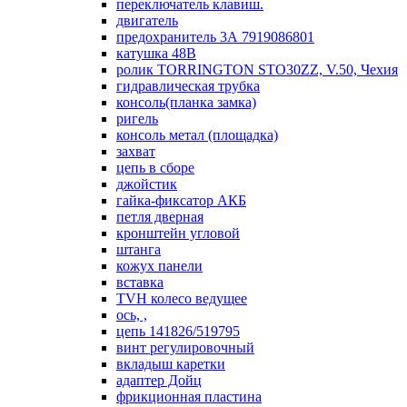
переключатель клавиш.
двигатель
предохранитель 3А 7919086801
катушка 48В
ролик TORRINGTON STO30ZZ, V.50, Чехия
гидравлическая трубка
консоль(планка замка)
ригель
консоль метал (площадка)
захват
цепь в сборе
джойстик
гайка-фиксатор АКБ
петля дверная
кронштейн угловой
штанга
кожух панели
вставка
TVH колесо ведущее
ось, ,
цепь 141826/519795
винт регулировочный
вкладыш каретки
адаптер Дойц
фрикционная пластина