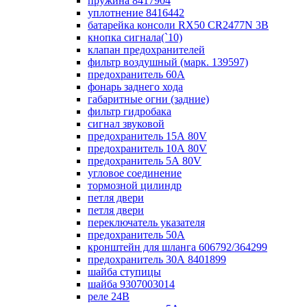
пружина 8417904
уплотнение 8416442
батарейка консоли RX50 CR2477N 3B
кнопка сигнала(`10)
клапан предохранителей
фильтр воздушный (марк. 139597)
предохранитель 60А
фонарь заднего хода
габаритные огни (задние)
фильтр гидробака
сигнал звуковой
предохранитель 15А 80V
предохранитель 10А 80V
предохранитель 5А 80V
угловое соединение
тормозной цилиндр
петля двери
петля двери
переключатель указателя
предохранитель 50А
кронштейн для шланга 606792/364299
предохранитель 30А 8401899
шайба ступицы
шайба 9307003014
реле 24В