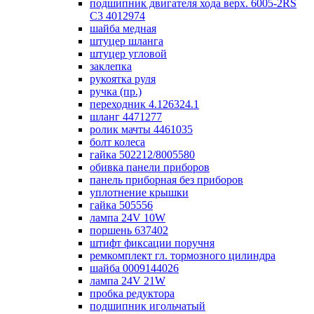
подшипник двигателя хода верх. 6005-2RS
C3 4012974
шайба медная
штуцер шланга
штуцер угловой
заклепка
рукоятка руля
ручка (пр.)
переходник 4.126324.1
шланг 4471277
ролик мачты 4461035
болт колеса
гайка 502212/8005580
обивка панели приборов
панель приборная без приборов
уплотнение крышки
гайка 505556
лампа 24V 10W
поршень 637402
штифт фиксации поручня
ремкомплект гл. тормозного цилиндра
шайба 0009144026
лампа 24V 21W
пробка редуктора
подшипник игольчатый