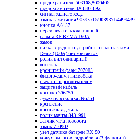
предохранитель 503168,8006406
предохранитель 3А 8401892
сигнал заднего хода
замок зажигания 90393516/9039351/4499439
кнопка А6137
переключатель клавишный
разъем ЗУ REMA 160А
замок
вилка зарядного устройства с контактами
Rema (160А) без контактов
ролик вил одинарный
консоль
кронштейн фары 707083
фильтр-сапун гидробака
рычаг с переключателем
защитный кабель
крышка 396759
держатель ролика 396754
крепление
крепежная деталь
ролик мачты 8431991
датчик угла поворота
замок 710902
узел датчика батареи RX-50
кожух рычагов гидроблока (3 функции)