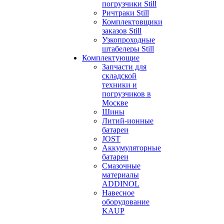
погрузчики Still
Ричтраки Still
Комплектовщики
заказов Still
Узкопроходные
штабелеры Still
Комплектующие
Запчасти для
складской
техники и
погрузчиков в
Москве
Шины
Литий-ионные
батареи
JOST
Аккумуляторные
батареи
Смазочные
материалы
ADDINOL
Навесное
оборудование
KAUP