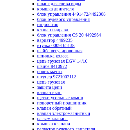
шланг для слива воды
крышка двигателя
блок управления 4491472/4492308
блок рулевого управления
индикатор
клапан гидравл.
блок управления СS 20 4492964
вариатор 4499235
втулка 0009165138
шайба регулировочная
шпилька колеса
цепь грузовая EGV 14/16
шайба 8410972
ролик мачты
штуцер 9721002112
цепь грузовая
защита цепи
клапан вып.
щетки угольные компл
поворотный подшинник
клапан обратный
клапан электромагнитный
разъем клапана
крышка клапана
редуктор рулевого двигателя