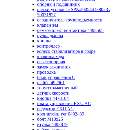
опорный подшипник
щетки угольные SPZ.200544138023 /
50031877
ограничитель грузоподъемности
клапан з/м
ремкомплект контактора 4498505
ручка дышла
кнопка
контроллер
колесо стабилизатора в сборе
клавиша хода
ось стопорная
замок зажигания
проводка
блок управления С
шайба 492961
тормоз э/магнитный
датчик скорости
кнопка 4478184
плата управления EXU AC
редуктор EXU AC
кронштейн тяг 0492439
болт М10х25
втулка 4498819
кабель дышла