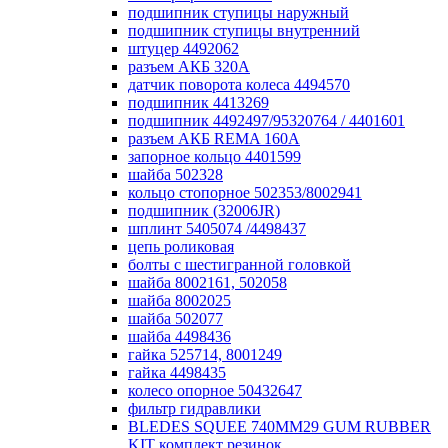
подшипник ступицы наружный
подшипник ступицы внутренний
штуцер 4492062
разъем АКБ 320А
датчик поворота колеса 4494570
подшипник 4413269
подшипник 4492497/95320764 / 4401601
разъем АКБ REMA 160А
запорное кольцо 4401599
шайба 502328
кольцо стопорное 502353/8002941
подшипник (32006JR)
шплинт 5405074 /4498437
цепь роликовая
болты с шестигранной головкой
шайба 8002161, 502058
шайба 8002025
шайба 502077
шайба 4498436
гайка 525714, 8001249
гайка 4498435
колесо опорное 50432647
фильтр гидравлики
BLEDES SQUEE 740MM29 GUM RUBBER
KIT комплект резинок