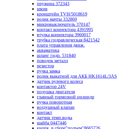
пружина 372343
шкив
кронштейн TVH/5018619
ролик мачты 332869
микровыключатель 370147
контакт коннектора 4391995
втулка коннектора 3960017
трубка гидравлическая 8421542
плата управления движ.
акваматика
шланг гидр. 531840
поводок металл
резистор
ручка замка
ролик выкатной для АКБ HK1614L/3AS
датчик рулевого колеса
контактор 24V
подушка двигателя
главный тормозной цилиндр
ручка поворотная
воздушный клапан
контакт
датчик темп.воды
шайба 0447446
кнопк. в сборе"подъем"8665726