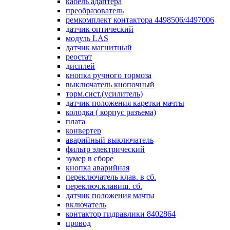
кабель адаптера
преобразователь
ремкомплект контактора 4498506/4497006
датчик оптический
модуль LAS
датчик магнитный
реостат
дисплей
кнопка ручного тормоза
выключатель кнопочный
торм.сист.(усилитель)
датчик положения каретки мачты
колодка ( корпус разъема)
плата
конвертер
аварийный выключатель
фильтр электрический
зумер в сборе
кнопка аварийная
переключатель клав. в сб.
переключ.клавиш. сб.
датчик положения мачты
включатель
контактор гидравлики 8402864
провод