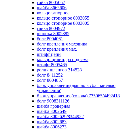
гайка 8005057
шайба 8665606
кольцо запорное
кольцо стопорное 8003055
кольцо стопорное 8003005
гайка 8004972
шпонка 8005885
болт 8004061
болт крепления маховика
болт крепления мах.
штифт цепи
кольцо цилиндра подъема
штифт 8005465
ролик шлангов 314528
болт 8411252
болт 8004857
блок управления(дышло в сб.с панелью
управления)
блок управления (голова) 735065/4492418
болт 9008311126
шайба гроверная
шайба 8002649
шайба 8002629/8344922
шайба 8002683
шайба 8006273