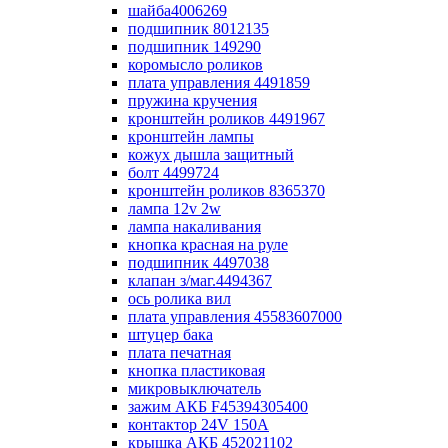
шайба4006269
подшипник 8012135
подшипник 149290
коромысло роликов
плата управления 4491859
пружина кручения
кронштейн роликов 4491967
кронштейн лампы
кожух дышла защитный
болт 4499724
кронштейн роликов 8365370
лампа 12v 2w
лампа накаливания
кнопка красная на руле
подшипник 4497038
клапан з/маг.4494367
ось ролика вил
плата управления 45583607000
штуцер бака
плата печатная
кнопка пластиковая
микровыключатель
зажим АКБ F45394305400
контактор 24V 150A
крышка АКБ 452021102