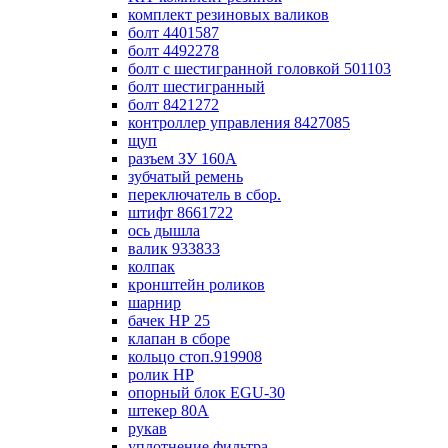
комплект резиновых валиков
болт 4401587
болт 4492278
болт с шестигранной головкой 501103
болт шестигранный
болт 8421272
контроллер управления 8427085
щуп
разъем ЗУ 160А
зубчатый ремень
переключатель в сбор.
штифт 8661722
ось дышла
валик 933833
колпак
кронштейн роликов
шарнир
бачек НР 25
клапан в сборе
кольцо стоп.919908
ролик НР
опорный блок EGU-30
штекер 80А
рукав
уплотнение фильтра