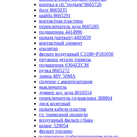
кнопка в сб."подъем"8665726
болт 8665035
шайба 8665291
контактная пластина
переключатель хода 8665285
подшипник 4414996
разъем (штекер) 4405659
контактный элемент
изолятор
фильтр воздушный С1188=P181050
пружина детали тормоза
подшипник 6304ZZCM
ручка 8665272
лампа 48V 50МА
сидение с амортизатором
выключатель
зуммер зад. хода 8010514
переключатель гидравлики 388804
диск колесный
разъем кабеля пластик
гл. тормозной цилиндр
воздушный фильтр г/бака
шланг 529054
фильтр топливо
волоконное стабилизирующее кольцо