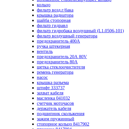
кольцо
фильтр возд.г/бака
крышка радиатора
шайба стопорная
фильтр гидравл
фильтр гидробака воздушный (L1.0506-101)
фильтр воздушный генератора
предохранитель 400А
ручка штекерная
вентиль
предохранитель 20А 80V
предохранитель 80А
щетка стеклоочистителя
ремень генератора
насос
крышка разъема
штифт 333737
захват кабеля
масленка 041032
счетчик моточасов
держатель кабеля
подшипник скольжения
зажим пружинный
стопорное кольцо 8417902