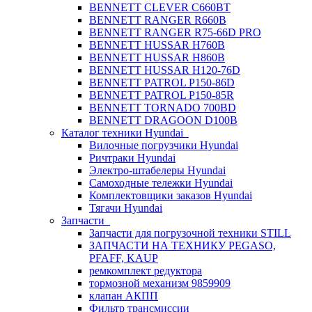
BENNETT CLEVER C660BT
BENNETT RANGER R660B
BENNETT RANGER R75-66D PRO
BENNETT HUSSAR H760B
BENNETT HUSSAR H860B
BENNETT HUSSAR H120-76D
BENNETT PATROL P150-86D
BENNETT PATROL P150-85R
BENNETT TORNADO 700BD
BENNETT DRAGOON D100B
Каталог техники Hyundai
Вилочные погрузчики Hyundai
Ричтраки Hyundai
Электро-штабелеры Hyundai
Самоходные тележки Hyundai
Комплектовщики заказов Hyundai
Тягачи Hyundai
Запчасти
Запчасти для погрузочной техники STILL
ЗАПЧАСТИ НА ТЕХНИКУ PEGASO,
PFAFF, KAUP
ремкомплект редуктора
тормозной механизм 9859909
клапан АКПП
Фильтр трансмиссии