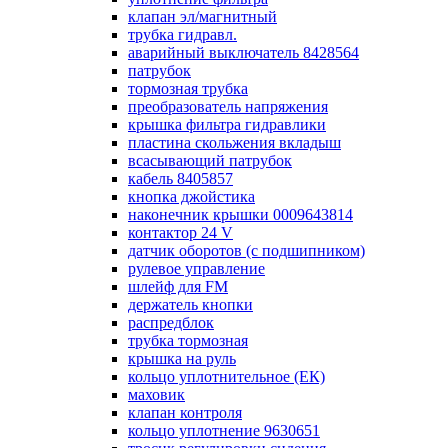
клапан эл/магнитный
трубка гидравл.
аварийный выключатель 8428564
патрубок
тормозная трубка
преобразователь напряжения
крышка фильтра гидравлики
пластина скольжения вкладыш
всасывающий патрубок
кабель 8405857
кнопка джойстика
наконечник крышки 0009643814
контактор 24 V
датчик оборотов (с подшипником)
рулевое управление
шлейф для FM
держатель кнопки
распредблок
трубка тормозная
крышка на руль
кольцо уплотнительное (ЕК)
маховик
клапан контроля
кольцо уплотнение 9630651