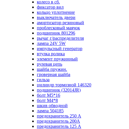
колесо в сб.
фиксатор вил
кольцо уплотнение
выключатель двери
амортизатор резиновый
проблесковый маячок
подшипник 801296
рычаг г/распределителя
лампа 24V 5W
импульсный генератор
втулка ролика
элемент пружинный
рулевая цепь
шайба пружин.
гроверная шайба
гильза
цилиндр тормозной 146320
подшипник (32014JR)
болт М5*16
болт М4*8
шкив обводной
лампа 504185
предохранитель 250 А
предохранитель 200А
предохранитель 125 А