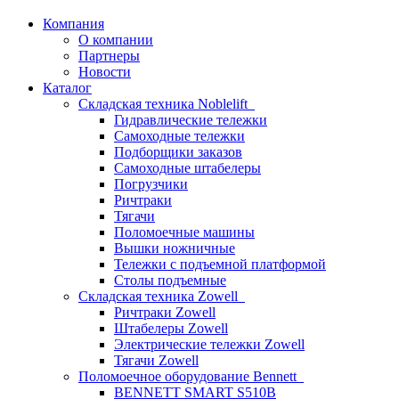
Компания
О компании
Партнеры
Новости
Каталог
Складская техника Noblelift
Гидравлические тележки
Самоходные тележки
Подборщики заказов
Самоходные штабелеры
Погрузчики
Ричтраки
Тягачи
Поломоечные машины
Вышки ножничные
Тележки с подъемной платформой
Столы подъемные
Складская техника Zowell
Ричтраки Zowell
Штабелеры Zowell
Электрические тележки Zowell
Тягачи Zowell
Поломоечное оборудование Bennett
BENNETT SMART S510B