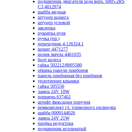
подшипник двигателя хода верх. 6005-2RS
C3 4012974
шайба медная
штуцер шланга
штуцер угловой
заклепка
рукоятка руля
ручка (пр.)
переходник 4.126324.1
шланг 4471277
ролик мачты 4461035
болт колеса
гайка 502212/8005580
обивка панели приборов
панель приборная без приборов
уплотнение крышки
гайка 505556
лампа 24V 10W
поршень 637402
штифт фиксации поручня
ремкомплект гл. тормозного цилиндра
шайба 0009144026
лампа 24V 21W
пробка редуктора
подшипник игольчатый