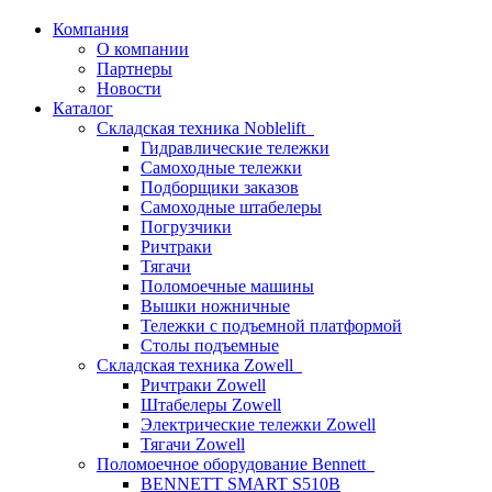
Компания
О компании
Партнеры
Новости
Каталог
Складская техника Noblelift
Гидравлические тележки
Самоходные тележки
Подборщики заказов
Самоходные штабелеры
Погрузчики
Ричтраки
Тягачи
Поломоечные машины
Вышки ножничные
Тележки с подъемной платформой
Столы подъемные
Складская техника Zowell
Ричтраки Zowell
Штабелеры Zowell
Электрические тележки Zowell
Тягачи Zowell
Поломоечное оборудование Bennett
BENNETT SMART S510B