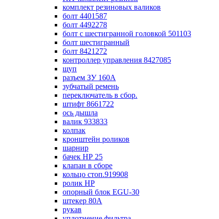
комплект резиновых валиков
болт 4401587
болт 4492278
болт с шестигранной головкой 501103
болт шестигранный
болт 8421272
контроллер управления 8427085
щуп
разъем ЗУ 160А
зубчатый ремень
переключатель в сбор.
штифт 8661722
ось дышла
валик 933833
колпак
кронштейн роликов
шарнир
бачек НР 25
клапан в сборе
кольцо стоп.919908
ролик НР
опорный блок EGU-30
штекер 80А
рукав
уплотнение фильтра