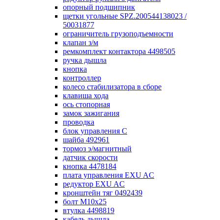
опорный подшипник
щетки угольные SPZ.200544138023 /
50031877
ограничитель грузоподъемности
клапан з/м
ремкомплект контактора 4498505
ручка дышла
кнопка
контроллер
колесо стабилизатора в сборе
клавиша хода
ось стопорная
замок зажигания
проводка
блок управления С
шайба 492961
тормоз э/магнитный
датчик скорости
кнопка 4478184
плата управления EXU AC
редуктор EXU AC
кронштейн тяг 0492439
болт М10х25
втулка 4498819
кабель дышла