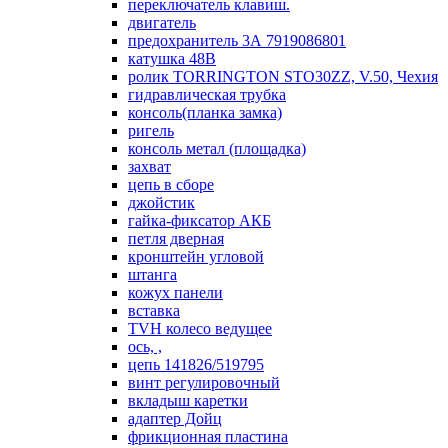
переключатель клавиш.
двигатель
предохранитель 3А 7919086801
катушка 48В
ролик TORRINGTON STO30ZZ, V.50, Чехия
гидравлическая трубка
консоль(планка замка)
ригель
консоль метал (площадка)
захват
цепь в сборе
джойстик
гайка-фиксатор АКБ
петля дверная
кронштейн угловой
штанга
кожух панели
вставка
TVH колесо ведущее
ось, ,
цепь 141826/519795
винт регулировочный
вкладыш каретки
адаптер Дойц
фрикционная пластина