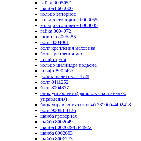
гайка 8005057
шайба 8665606
кольцо запорное
кольцо стопорное 8003055
кольцо стопорное 8003005
гайка 8004972
шпонка 8005885
болт 8004061
болт крепления маховика
болт крепления мах.
штифт цепи
кольцо цилиндра подъема
штифт 8005465
ролик шлангов 314528
болт 8411252
болт 8004857
блок управления(дышло в сб.с панелью
управления)
блок управления (голова) 735065/4492418
болт 9008311126
шайба гроверная
шайба 8002649
шайба 8002629/8344922
шайба 8002683
шайба 8006273