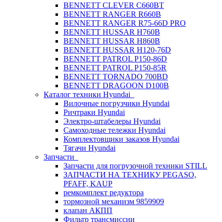
BENNETT CLEVER C660BT
BENNETT RANGER R660B
BENNETT RANGER R75-66D PRO
BENNETT HUSSAR H760B
BENNETT HUSSAR H860B
BENNETT HUSSAR H120-76D
BENNETT PATROL P150-86D
BENNETT PATROL P150-85R
BENNETT TORNADO 700BD
BENNETT DRAGOON D100B
Каталог техники Hyundai
Вилочные погрузчики Hyundai
Ричтраки Hyundai
Электро-штабелеры Hyundai
Самоходные тележки Hyundai
Комплектовщики заказов Hyundai
Тягачи Hyundai
Запчасти
Запчасти для погрузочной техники STILL
ЗАПЧАСТИ НА ТЕХНИКУ PEGASO,
PFAFF, KAUP
ремкомплект редуктора
тормозной механизм 9859909
клапан АКПП
Фильтр трансмиссии