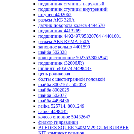
подшипник ступицы наружный
подшипник ступицы внутренний
штуцер 4492062
разъем АКБ 320А
датчик поворота колеса 4494570
подшипник 4413269
подшипник 4492497/95320764 / 4401601
разъем АКБ REMA 160А
запорное кольцо 4401599
шайба 502328
кольцо стопорное 502353/8002941
подшипник (32006JR)
шплинт 5405074 /4498437
цепь роликовая
болты с шестигранной головкой
шайба 8002161, 502058
шайба 8002025
шайба 502077
шайба 4498436
гайка 525714, 8001249
гайка 4498435
колесо опорное 50432647
фильтр гидравлики
BLEDES SQUEE 740MM29 GUM RUBBER
KIT комплект резинок