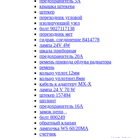
предохранитель 5А
крышка штекера
штекер
переходник угловой
изолирующий узел
болт 9027117138
переходник мет
гидрав. соединение 8414778
лампа 24V 4W
шкала приборная
предохранитель 20А
ремень привода обдува радиатора
ремень
кольцо уплот.12мм
кольцо уплотнит.8мм
кабель к адаптеру МХ-Х
лампа 24 V 70 W
штекер 157494
шплинт
предохранитель 16А
замок цепи, ,
болт 800249
обратный клапан
лампочка WS 60/20МА
счетчик