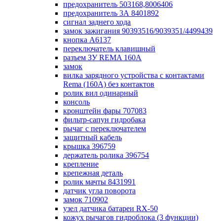
предохранитель 503168,8006406
предохранитель 3А 8401892
сигнал заднего хода
замок зажигания 90393516/9039351/4499439
кнопка А6137
переключатель клавишный
разъем ЗУ REMA 160А
замок
вилка зарядного устройства с контактами
Rema (160А) без контактов
ролик вил одинарный
консоль
кронштейн фары 707083
фильтр-сапун гидробака
рычаг с переключателем
защитный кабель
крышка 396759
держатель ролика 396754
крепление
крепежная деталь
ролик мачты 8431991
датчик угла поворота
замок 710902
узел датчика батареи RX-50
кожух рычагов гидроблока (3 функции)