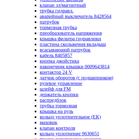
клапан эл/магнитный
трубка гидравл.
аварийный выключатель 8428564
патрубок
тормозная трубка
преобразователь напряжения
крышка фильтра гидравлики
пластина скольжения вкладыш
всасывающий патрубок
кабель 8405857
кнопка джойстика
наконечник крышки 0009643814
контактор 24 V
датчик оборотов (с подшипником)
рулевое управление
шлейф для FM
держатель кнопки
распредблок
трубка тормозная
крышка на руль
кольцо уплотнительное (ЕК)
маховик
клапан контроля
кольцо уплотнение 9630651