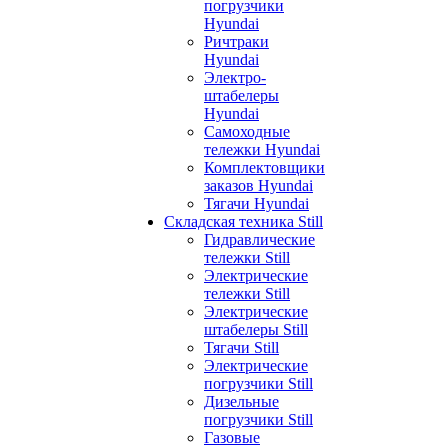
погрузчики
Hyundai
Ричтраки
Hyundai
Электро-
штабелеры
Hyundai
Самоходные
тележки Hyundai
Комплектовщики
заказов Hyundai
Тягачи Hyundai
Складская техника Still
Гидравлические
тележки Still
Электрические
тележки Still
Электрические
штабелеры Still
Тягачи Still
Электрические
погрузчики Still
Дизельные
погрузчики Still
Газовые