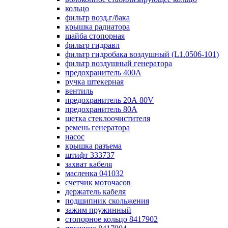
кольцо
фильтр возд.г/бака
крышка радиатора
шайба стопорная
фильтр гидравл
фильтр гидробака воздушный (L1.0506-101)
фильтр воздушный генератора
предохранитель 400А
ручка штекерная
вентиль
предохранитель 20А 80V
предохранитель 80А
щетка стеклоочистителя
ремень генератора
насос
крышка разъема
штифт 333737
захват кабеля
масленка 041032
счетчик моточасов
держатель кабеля
подшипник скольжения
зажим пружинный
стопорное кольцо 8417902