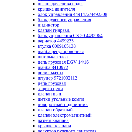
шланг для слива воды
крышка двигателя
блок управления 4491472/4492308
блок рулевого управления
индикатор
клапан гидравл.
блок управления СS 20 4492964
вариатор 4499235
втулка 0009165138
шайба регулировочная
шпилька колеса
цепь грузовая EGV 14/16
шайба 8410972
ролик мачты
штуцер 9721002112
цепь грузовая
защита цепи
клапан вып.
щетки угольные компл
поворотный подшинник
клапан обратный
клапан электромагнитный
разъем клапана
крышка клапана
редуктор рулевого двигателя