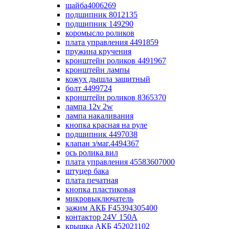
шайба4006269
подшипник 8012135
подшипник 149290
коромысло роликов
плата управления 4491859
пружина кручения
кронштейн роликов 4491967
кронштейн лампы
кожух дышла защитный
болт 4499724
кронштейн роликов 8365370
лампа 12v 2w
лампа накаливания
кнопка красная на руле
подшипник 4497038
клапан з/маг.4494367
ось ролика вил
плата управления 45583607000
штуцер бака
плата печатная
кнопка пластиковая
микровыключатель
зажим АКБ F45394305400
контактор 24V 150A
крышка АКБ 452021102