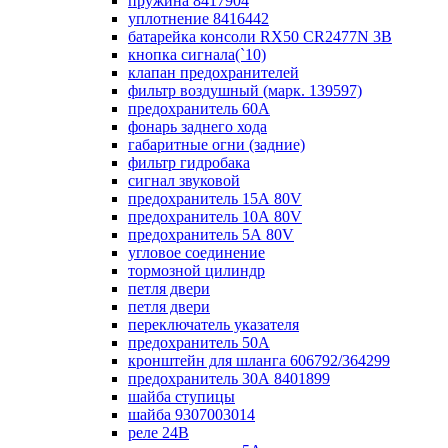
пружина 8417904
уплотнение 8416442
батарейка консоли RX50 CR2477N 3B
кнопка сигнала(`10)
клапан предохранителей
фильтр воздушный (марк. 139597)
предохранитель 60А
фонарь заднего хода
габаритные огни (задние)
фильтр гидробака
сигнал звуковой
предохранитель 15А 80V
предохранитель 10А 80V
предохранитель 5А 80V
угловое соединение
тормозной цилиндр
петля двери
петля двери
переключатель указателя
предохранитель 50А
кронштейн для шланга 606792/364299
предохранитель 30А 8401899
шайба ступицы
шайба 9307003014
реле 24В