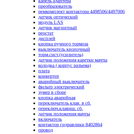
кабель адаптера
преобразователь
ремкомплект контактора 4498506/4497006
датчик оптический
модуль LAS
датчик магнитный
реостат
дисплей
кнопка ручного тормоза
выключатель кнопочный
торм.сист.(усилитель)
датчик положения каретки мачты
колодка ( корпус разъема)
плата
конвертер
аварийный выключатель
фильтр электрический
зумер в сборе
кнопка аварийная
переключатель клав. в сб.
переключ.клавиш. сб.
датчик положения мачты
включатель
контактор гидравлики 8402864
провод