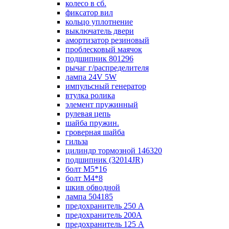
колесо в сб.
фиксатор вил
кольцо уплотнение
выключатель двери
амортизатор резиновый
проблесковый маячок
подшипник 801296
рычаг г/распределителя
лампа 24V 5W
импульсный генератор
втулка ролика
элемент пружинный
рулевая цепь
шайба пружин.
гроверная шайба
гильза
цилиндр тормозной 146320
подшипник (32014JR)
болт М5*16
болт М4*8
шкив обводной
лампа 504185
предохранитель 250 А
предохранитель 200А
предохранитель 125 А