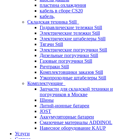
пластина охлаждения
кабель в сборе CS20
кабель,
Складская техника Still
Гидравлические тележки Still
Электрические тележки Still
Электрические штабелеры Still
Тягачи Still
Электрические погрузчики Still
Дизельные погрузчики Still
Газовые погрузчики Still
Ричтраки Still
Комплектовщики заказов Still
Узкопроходные штабелеры Still
Комплектующие
Запчасти для складской техники и
погрузчиков в Москве
Шины
Литий-ионные батареи
JOST
Аккумуляторные батареи
Смазочные материалы ADDINOL
Навесное оборудование KAUP
Услуги