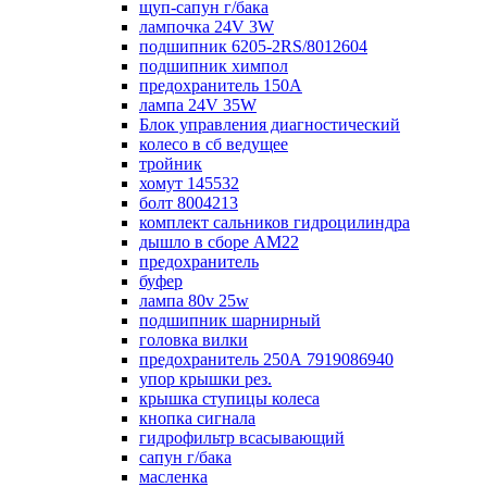
щуп-сапун г/бака
лампочка 24V 3W
подшипник 6205-2RS/8012604
подшипник химпол
предохранитель 150А
лампа 24V 35W
Блок управления диагностический
колесо в сб ведущее
тройник
хомут 145532
болт 8004213
комплект сальников гидроцилиндра
дышло в сборе AM22
предохранитель
буфер
лампа 80v 25w
подшипник шарнирный
головка вилки
предохранитель 250А 7919086940
упор крышки рез.
крышка ступицы колеса
кнопка сигнала
гидрофильтр всасывающий
сапун г/бака
масленка