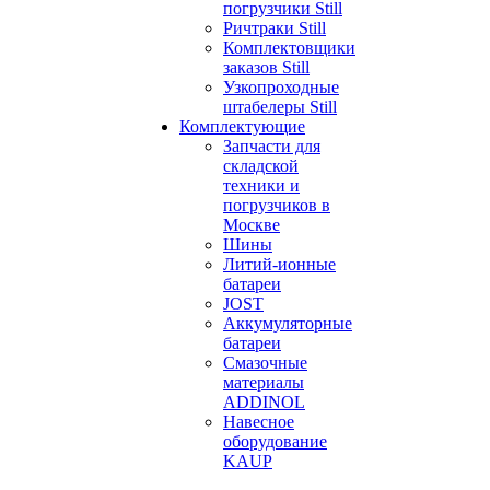
погрузчики Still
Ричтраки Still
Комплектовщики
заказов Still
Узкопроходные
штабелеры Still
Комплектующие
Запчасти для
складской
техники и
погрузчиков в
Москве
Шины
Литий-ионные
батареи
JOST
Аккумуляторные
батареи
Смазочные
материалы
ADDINOL
Навесное
оборудование
KAUP