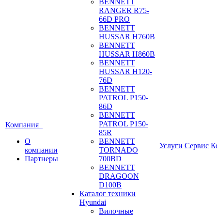
BENNETT
RANGER R75-
66D PRO
BENNETT
HUSSAR H760B
BENNETT
HUSSAR H860B
BENNETT
HUSSAR H120-
76D
BENNETT
PATROL P150-
86D
BENNETT
PATROL P150-
Компания
85R
О
BENNETT
Услуги
Сервис
К
компании
TORNADO
Партнеры
700BD
BENNETT
DRAGOON
D100B
Каталог техники
Hyundai
Вилочные