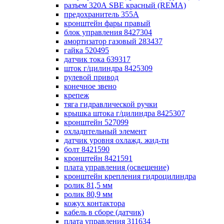
разъем 320А SBE красный (REMA)
предохранитель 355А
кронштейн фары правый
блок управления 8427304
амортизатор газовый 283437
гайка 520495
датчик тока 639317
шток г/цилиндра 8425309
рулевой привод
конечное звено
крепеж
тяга гидравлической ручки
крышка штока г/цилиндра 8425307
кронштейн 527099
охладительный элемент
датчик уровня охлажд. жид-ти
болт 8421590
кронштейн 8421591
плата управления (освещение)
кронштейн крепления гидроцилиндра
ролик 81,5 мм
ролик 80,9 мм
кожух контактора
кабель в сборе (датчик)
плата управления 311634