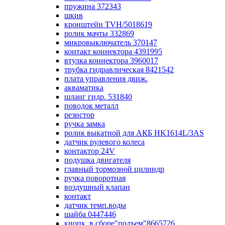
пружина 372343
шкив
кронштейн TVH/5018619
ролик мачты 332869
микровыключатель 370147
контакт коннектора 4391995
втулка коннектора 3960017
трубка гидравлическая 8421542
плата управления движ.
акваматика
шланг гидр. 531840
поводок металл
резистор
ручка замка
ролик выкатной для АКБ HK1614L/3AS
датчик рулевого колеса
контактор 24V
подушка двигателя
главный тормозной цилиндр
ручка поворотная
воздушный клапан
контакт
датчик темп.воды
шайба 0447446
кнопк. в сборе"подъем"8665726