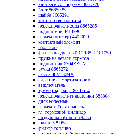
кнопка в сб."подъем"8665726
болт 8665035
шайба 8665291
контактная пластина
переключатель хода 8665285
подшипник 4414996
разъем (штекер) 4405659
контактный элемент
изолятор
фильтр воздушный С1188=P181050
пружина детали тормоза
подшипник 6304ZZCM
ручка 8665272
лампа 48V 50МА
сидение с амортизатором
выключатель
зуммер зад. хода 8010514
переключатель гидравлики 388804
диск колесный
разъем кабеля пластик
гл. тормозной цилиндр
воздушный фильтр г/бака
шланг 529054
фильтр топливо
волоконное стабилизирующее кольцо