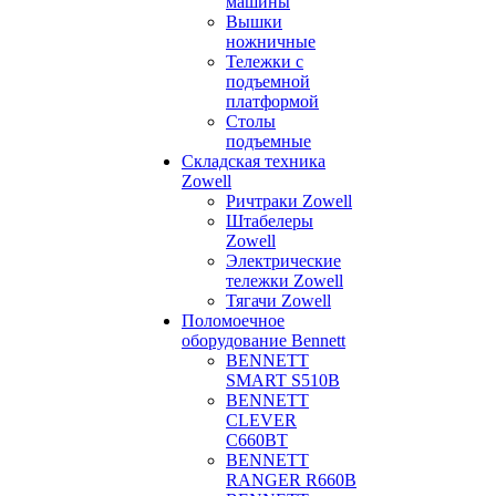
машины
Вышки
ножничные
Тележки с
подъемной
платформой
Столы
подъемные
Складская техника
Zowell
Ричтраки Zowell
Штабелеры
Zowell
Электрические
тележки Zowell
Тягачи Zowell
Поломоечное
оборудование Bennett
BENNETT
SMART S510B
BENNETT
CLEVER
C660BT
BENNETT
RANGER R660B