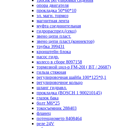
тросик регулировки сидения
опора двигателя
прокладка 50*60*10
эл. магн. тормоз
магнитная лента
муфта соединительная
гидрораспред.(секц)
звено цепи пласт.
звено цепи пласт.(коннектор)
трубка 399431
кронштейн блока
насос гидр.
колесо в сборе 8097158
тормозной цил-р FM-20I ( ВТ / 26687)
гильза стяжная
регулировочная шайба 100*125*0,1
регулировочное кольцо
шланг гидравл.
прокладка (BOSCH 1 900210145)
глазок бака
болт М6*25
токосъемник 288403
фланец
потенциометр 8408464
реле 24V