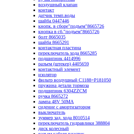
воздушный клапан
контакт
датчик темп.воды
шайба 0447446
кнопк. в сборе"подъем"8665726
кнопка в сб."подъем"8665726
болт 8665035
шайба 8665291
контактная пластина
переключатель хода 8665285
подшипник 4414996
разъем (штекер) 4405659
контактный элемент
изолятор
фильтр воздушный С1188=P181050
пружина детали тормоза
подшипник 6304ZZCM
ручка 8665272
лампа 48V 50МА
сидение с амортизатором
выключатель
зуммер зад. хода 8010514
переключатель гидравлики 388804
диск колесный
разъем кабеля пластик