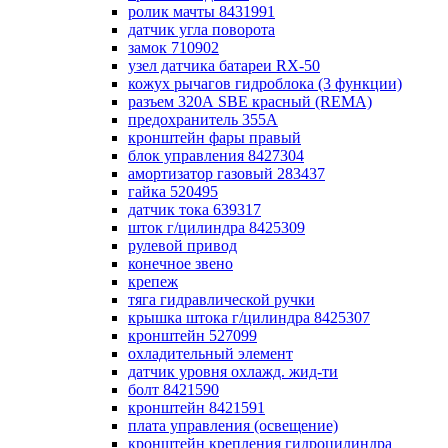
ролик мачты 8431991
датчик угла поворота
замок 710902
узел датчика батареи RX-50
кожух рычагов гидроблока (3 функции)
разъем 320А SBE красный (REMA)
предохранитель 355А
кронштейн фары правый
блок управления 8427304
амортизатор газовый 283437
гайка 520495
датчик тока 639317
шток г/цилиндра 8425309
рулевой привод
конечное звено
крепеж
тяга гидравлической ручки
крышка штока г/цилиндра 8425307
кронштейн 527099
охладительный элемент
датчик уровня охлажд. жид-ти
болт 8421590
кронштейн 8421591
плата управления (освещение)
кронштейн крепления гидроцилиндра