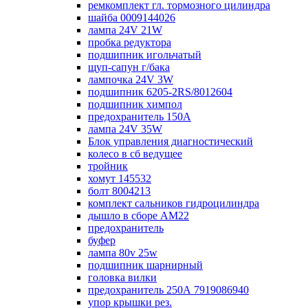
ремкомплект гл. тормозного цилиндра
шайба 0009144026
лампа 24V 21W
пробка редуктора
подшипник игольчатый
щуп-сапун г/бака
лампочка 24V 3W
подшипник 6205-2RS/8012604
подшипник химпол
предохранитель 150А
лампа 24V 35W
Блок управления диагностический
колесо в сб ведущее
тройник
хомут 145532
болт 8004213
комплект сальников гидроцилиндра
дышло в сборе AM22
предохранитель
буфер
лампа 80v 25w
подшипник шарнирный
головка вилки
предохранитель 250А 7919086940
упор крышки рез.