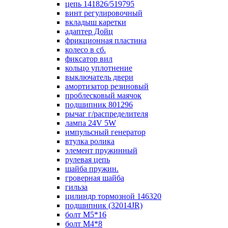
цепь 141826/519795
винт регулировочный
вкладыш каретки
адаптер Дойц
фрикционная пластина
колесо в сб.
фиксатор вил
кольцо уплотнение
выключатель двери
амортизатор резиновый
проблесковый маячок
подшипник 801296
рычаг г/распределителя
лампа 24V 5W
импульсный генератор
втулка ролика
элемент пружинный
рулевая цепь
шайба пружин.
гроверная шайба
гильза
цилиндр тормозной 146320
подшипник (32014JR)
болт М5*16
болт М4*8