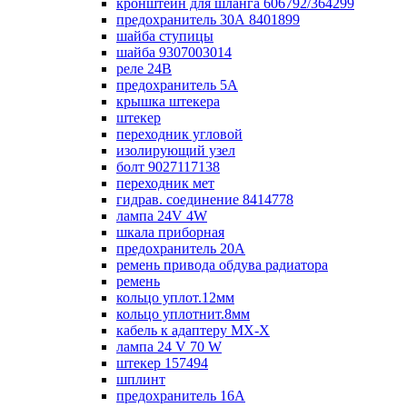
кронштейн для шланга 606792/364299
предохранитель 30А 8401899
шайба ступицы
шайба 9307003014
реле 24В
предохранитель 5А
крышка штекера
штекер
переходник угловой
изолирующий узел
болт 9027117138
переходник мет
гидрав. соединение 8414778
лампа 24V 4W
шкала приборная
предохранитель 20А
ремень привода обдува радиатора
ремень
кольцо уплот.12мм
кольцо уплотнит.8мм
кабель к адаптеру МХ-Х
лампа 24 V 70 W
штекер 157494
шплинт
предохранитель 16А