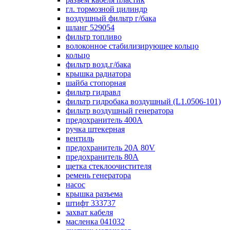
гл. тормозной цилиндр
воздушный фильтр г/бака
шланг 529054
фильтр топливо
волоконное стабилизирующее кольцо
кольцо
фильтр возд.г/бака
крышка радиатора
шайба стопорная
фильтр гидравл
фильтр гидробака воздушный (L1.0506-101)
фильтр воздушный генератора
предохранитель 400А
ручка штекерная
вентиль
предохранитель 20А 80V
предохранитель 80А
щетка стеклоочистителя
ремень генератора
насос
крышка разъема
штифт 333737
захват кабеля
масленка 041032