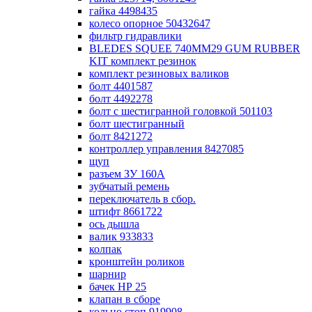
гайка 4498435
колесо опорное 50432647
фильтр гидравлики
BLEDES SQUEE 740MM29 GUM RUBBER
KIT комплект резинок
комплект резиновых валиков
болт 4401587
болт 4492278
болт с шестигранной головкой 501103
болт шестигранный
болт 8421272
контроллер управления 8427085
щуп
разъем ЗУ 160А
зубчатый ремень
переключатель в сбор.
штифт 8661722
ось дышла
валик 933833
колпак
кронштейн роликов
шарнир
бачек НР 25
клапан в сборе
кольцо стоп.919908