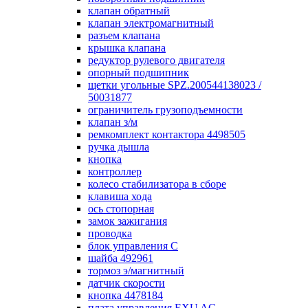
клапан обратный
клапан электромагнитный
разъем клапана
крышка клапана
редуктор рулевого двигателя
опорный подшипник
щетки угольные SPZ.200544138023 /
50031877
ограничитель грузоподъемности
клапан з/м
ремкомплект контактора 4498505
ручка дышла
кнопка
контроллер
колесо стабилизатора в сборе
клавиша хода
ось стопорная
замок зажигания
проводка
блок управления С
шайба 492961
тормоз э/магнитный
датчик скорости
кнопка 4478184
плата управления EXU AC