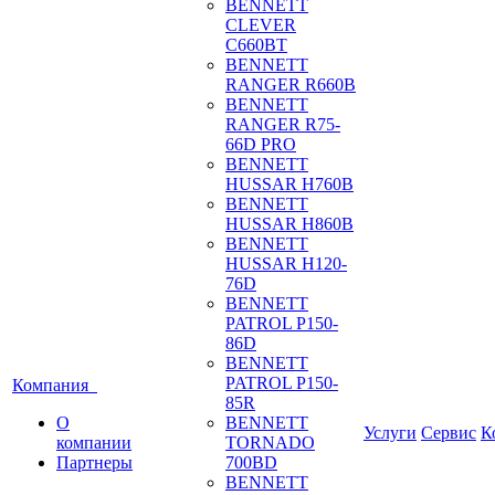
BENNETT
CLEVER
C660BT
BENNETT
RANGER R660B
BENNETT
RANGER R75-
66D PRO
BENNETT
HUSSAR H760B
BENNETT
HUSSAR H860B
BENNETT
HUSSAR H120-
76D
BENNETT
PATROL P150-
86D
BENNETT
PATROL P150-
Компания
85R
О
BENNETT
Услуги
Сервис
К
компании
TORNADO
Партнеры
700BD
BENNETT