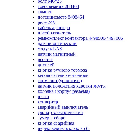
болт М6*25
токосъемник 288403
фланец
потенциометр 8408464
реле 24V
кабель адаптера
преобразователь
ремкомплект контактора 4498506/4497006
датчик оптический
модуль LAS
датчик магнитный
реостат
дисплей
кнопка ручного тормоза
выключатель кнопочный
торм.сист.(усилитель)
датчик положения каретки мачты
колодка ( корпус разъема)
плата
конвертер
аварийный выключатель
фильтр электрический
зумер в сборе
кнопка аварийная
переключатель клав. в сб.