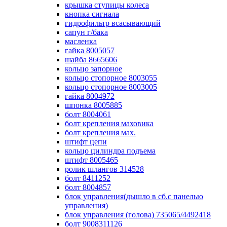
крышка ступицы колеса
кнопка сигнала
гидрофильтр всасывающий
сапун г/бака
масленка
гайка 8005057
шайба 8665606
кольцо запорное
кольцо стопорное 8003055
кольцо стопорное 8003005
гайка 8004972
шпонка 8005885
болт 8004061
болт крепления маховика
болт крепления мах.
штифт цепи
кольцо цилиндра подъема
штифт 8005465
ролик шлангов 314528
болт 8411252
болт 8004857
блок управления(дышло в сб.с панелью
управления)
блок управления (голова) 735065/4492418
болт 9008311126