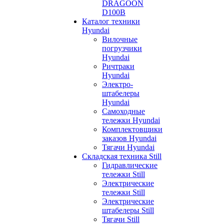
DRAGOON
D100B
Каталог техники
Hyundai
Вилочные
погрузчики
Hyundai
Ричтраки
Hyundai
Электро-
штабелеры
Hyundai
Самоходные
тележки Hyundai
Комплектовщики
заказов Hyundai
Тягачи Hyundai
Складская техника Still
Гидравлические
тележки Still
Электрические
тележки Still
Электрические
штабелеры Still
Тягачи Still