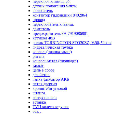
переключ.клавиш. сб.
датчик положения мачты
включатель
контактор гидравлики 8402864
провод
переключатель клавиш.
двигатель
предохранитель 3А 7919086801
катушка 48В
ролик TORRINGTON STO30ZZ, V.50, Чехия
гидравлическая трубка
консоль(планка замка)
ригель
консоль метал (площадка)
захват
цепь в сборе
джойстик
гайка-фиксатор АКБ
петля дверная
кронштейн угловой
штанга
кожух панели
вставка
TVH колесо ведущее
ось, ,