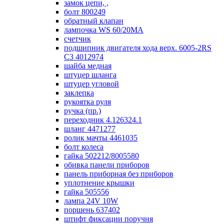
замок цепи, ,
болт 800249
обратный клапан
лампочка WS 60/20МА
счетчик
подшипник двигателя хода верх. 6005-2RS
C3 4012974
шайба медная
штуцер шланга
штуцер угловой
заклепка
рукоятка руля
ручка (пр.)
переходник 4.126324.1
шланг 4471277
ролик мачты 4461035
болт колеса
гайка 502212/8005580
обивка панели приборов
панель приборная без приборов
уплотнение крышки
гайка 505556
лампа 24V 10W
поршень 637402
штифт фиксации поручня