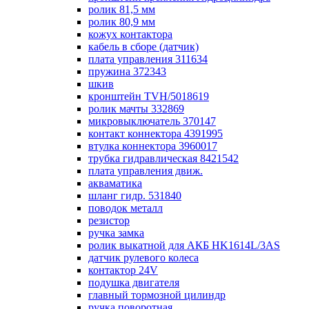
ролик 81,5 мм
ролик 80,9 мм
кожух контактора
кабель в сборе (датчик)
плата управления 311634
пружина 372343
шкив
кронштейн TVH/5018619
ролик мачты 332869
микровыключатель 370147
контакт коннектора 4391995
втулка коннектора 3960017
трубка гидравлическая 8421542
плата управления движ.
акваматика
шланг гидр. 531840
поводок металл
резистор
ручка замка
ролик выкатной для АКБ HK1614L/3AS
датчик рулевого колеса
контактор 24V
подушка двигателя
главный тормозной цилиндр
ручка поворотная