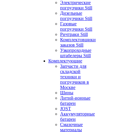
Электрические
погрузчики Still
Дизельные
погрузчики Still
Газовые
погрузчики Still
Ричтраки Still
Комплектовщики
заказов Still
Узкопроходные
штабелеры Still
Комплектующие
Запчасти для
складской
техники и
погрузчиков в
Москве
Шины
Литий-ионные
батареи
JOST
Аккумуляторные
батареи
Смазочные
материалы