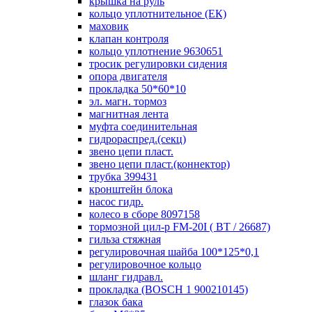
крышка на руль
кольцо уплотнительное (ЕК)
маховик
клапан контроля
кольцо уплотнение 9630651
тросик регулировки сидения
опора двигателя
прокладка 50*60*10
эл. магн. тормоз
магнитная лента
муфта соединительная
гидрораспред.(секц)
звено цепи пласт.
звено цепи пласт.(коннектор)
трубка 399431
кронштейн блока
насос гидр.
колесо в сборе 8097158
тормозной цил-р FM-20I ( ВТ / 26687)
гильза стяжная
регулировочная шайба 100*125*0,1
регулировочное кольцо
шланг гидравл.
прокладка (BOSCH 1 900210145)
глазок бака