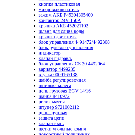
кнопка пластиковая
микровыключатель
зажим АКБ F45394305400
контактор 24V 150A
крышка АКБ 452021102
шланг для слива воды
крышка двигателя
блок управления 4491472/4492308
блок рулевого управления
индикатор
клапан гидравл.
блок управления СS 20 4492964
вариатор 4499235
втулка 0009165138
шайба регулировочная
шпилька колеса
цепь грузовая EGV 14/16
шайба 8410972
ролик мачты
штуцер 9721002112
цепь грузовая
защита цепи
клапан вып.
щетки угольные компл
поворотный подшинник