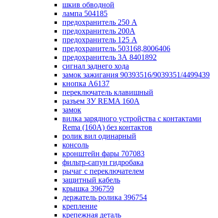
шкив обводной
лампа 504185
предохранитель 250 А
предохранитель 200А
предохранитель 125 А
предохранитель 503168,8006406
предохранитель 3А 8401892
сигнал заднего хода
замок зажигания 90393516/9039351/4499439
кнопка А6137
переключатель клавишный
разъем ЗУ REMA 160А
замок
вилка зарядного устройства с контактами
Rema (160А) без контактов
ролик вил одинарный
консоль
кронштейн фары 707083
фильтр-сапун гидробака
рычаг с переключателем
защитный кабель
крышка 396759
держатель ролика 396754
крепление
крепежная деталь