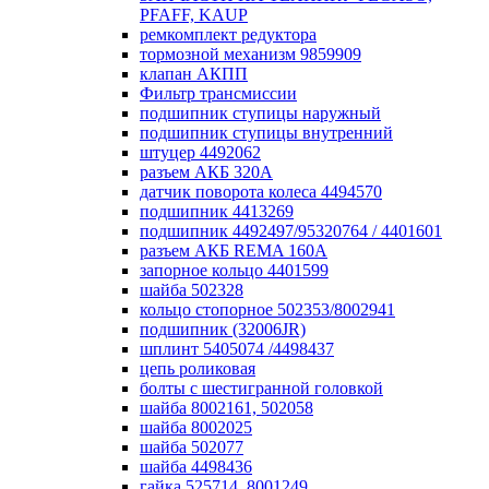
PFAFF, KAUP
ремкомплект редуктора
тормозной механизм 9859909
клапан АКПП
Фильтр трансмиссии
подшипник ступицы наружный
подшипник ступицы внутренний
штуцер 4492062
разъем АКБ 320А
датчик поворота колеса 4494570
подшипник 4413269
подшипник 4492497/95320764 / 4401601
разъем АКБ REMA 160А
запорное кольцо 4401599
шайба 502328
кольцо стопорное 502353/8002941
подшипник (32006JR)
шплинт 5405074 /4498437
цепь роликовая
болты с шестигранной головкой
шайба 8002161, 502058
шайба 8002025
шайба 502077
шайба 4498436
гайка 525714, 8001249