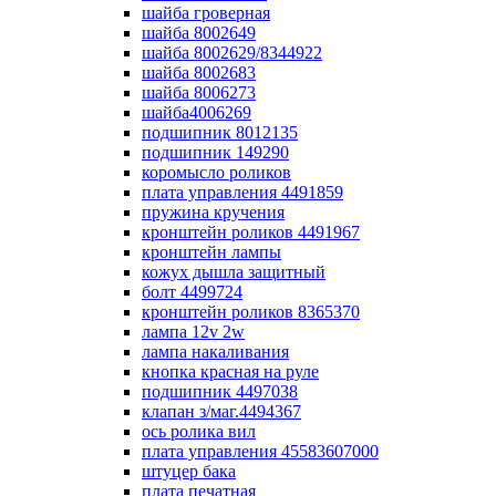
шайба гроверная
шайба 8002649
шайба 8002629/8344922
шайба 8002683
шайба 8006273
шайба4006269
подшипник 8012135
подшипник 149290
коромысло роликов
плата управления 4491859
пружина кручения
кронштейн роликов 4491967
кронштейн лампы
кожух дышла защитный
болт 4499724
кронштейн роликов 8365370
лампа 12v 2w
лампа накаливания
кнопка красная на руле
подшипник 4497038
клапан з/маг.4494367
ось ролика вил
плата управления 45583607000
штуцер бака
плата печатная