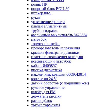
ролик НР
опорный блок EGU-30
штекер 80А
рукав
уплотнение фильтра
клапан эл/магнитный
трубка гидравл.
аварийный выключатель 8428564
патрубок
тормозная трубка
преобразователь напряжения
крышка фильтра гидравлики
пластина скольжения вкладыш
всасывающий патрубок
кабель 8405857
кнопка джойстика
наконечник крышки 0009643814
контактор 24 V
датчик оборотов (с подшипником)
рулевое управление
шлейф для FM
держатель кнопки
распредблок
трубка тормозная