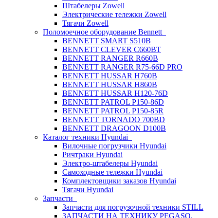
Штабелеры Zowell
Электрические тележки Zowell
Тягачи Zowell
Поломоечное оборудование Bennett
BENNETT SMART S510B
BENNETT CLEVER C660BT
BENNETT RANGER R660B
BENNETT RANGER R75-66D PRO
BENNETT HUSSAR H760B
BENNETT HUSSAR H860B
BENNETT HUSSAR H120-76D
BENNETT PATROL P150-86D
BENNETT PATROL P150-85R
BENNETT TORNADO 700BD
BENNETT DRAGOON D100B
Каталог техники Hyundai
Вилочные погрузчики Hyundai
Ричтраки Hyundai
Электро-штабелеры Hyundai
Самоходные тележки Hyundai
Комплектовщики заказов Hyundai
Тягачи Hyundai
Запчасти
Запчасти для погрузочной техники STILL
ЗАПЧАСТИ НА ТЕХНИКУ PEGASO,