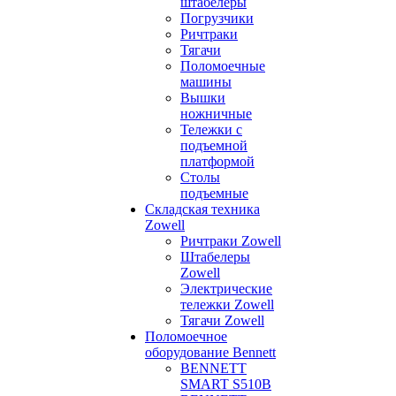
штабелеры
Погрузчики
Ричтраки
Тягачи
Поломоечные
машины
Вышки
ножничные
Тележки с
подъемной
платформой
Столы
подъемные
Складская техника
Zowell
Ричтраки Zowell
Штабелеры
Zowell
Электрические
тележки Zowell
Тягачи Zowell
Поломоечное
оборудование Bennett
BENNETT
SMART S510B