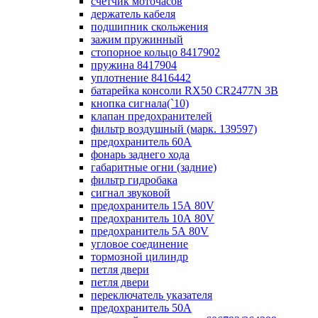
счетчик моточасов
держатель кабеля
подшипник скольжения
зажим пружинный
стопорное кольцо 8417902
пружина 8417904
уплотнение 8416442
батарейка консоли RX50 CR2477N 3B
кнопка сигнала(`10)
клапан предохранителей
фильтр воздушный (марк. 139597)
предохранитель 60А
фонарь заднего хода
габаритные огни (задние)
фильтр гидробака
сигнал звуковой
предохранитель 15А 80V
предохранитель 10А 80V
предохранитель 5А 80V
угловое соединение
тормозной цилиндр
петля двери
петля двери
переключатель указателя
предохранитель 50А