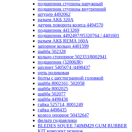
подшипник ступицы наружный
подшипник ступицы внутренний
штуцер 4492062
разъем АКБ 320А
датчик поворота колеса 4494570
подшипник 4413269
подшипник 4492497/95320764 / 4401601
разъем АКБ REMA 160А
запорное кольцо 4401599
шайба 502328
кольцо стопорное 502353/8002941
подшипник (32006JR)
шплинт 5405074 /4498437
цепь роликовая
болты с шестигранной головкой
шайба 8002161, 502058
шайба 8002025
шайба 502077
шайба 4498436
гайка 525714, 8001249
гайка 4498435
колесо опорное 50432647
фильтр гидравлики
BLEDES SQUEE 740MM29 GUM RUBBER
KIT комплект резинок