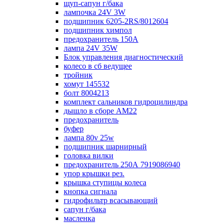
щуп-сапун г/бака
лампочка 24V 3W
подшипник 6205-2RS/8012604
подшипник химпол
предохранитель 150А
лампа 24V 35W
Блок управления диагностический
колесо в сб ведущее
тройник
хомут 145532
болт 8004213
комплект сальников гидроцилиндра
дышло в сборе AM22
предохранитель
буфер
лампа 80v 25w
подшипник шарнирный
головка вилки
предохранитель 250А 7919086940
упор крышки рез.
крышка ступицы колеса
кнопка сигнала
гидрофильтр всасывающий
сапун г/бака
масленка