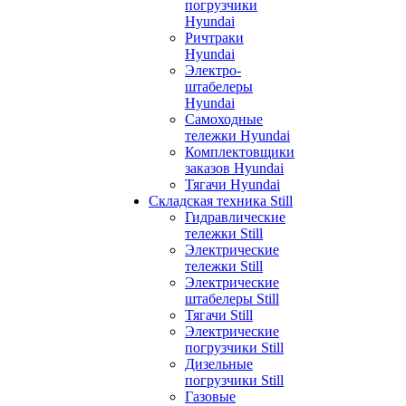
погрузчики
Hyundai
Ричтраки
Hyundai
Электро-
штабелеры
Hyundai
Самоходные
тележки Hyundai
Комплектовщики
заказов Hyundai
Тягачи Hyundai
Складская техника Still
Гидравлические
тележки Still
Электрические
тележки Still
Электрические
штабелеры Still
Тягачи Still
Электрические
погрузчики Still
Дизельные
погрузчики Still
Газовые