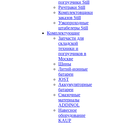
погрузчики Still
Ричтраки Still
Комплектовщики
заказов Still
Узкопроходные
штабелеры Still
Комплектующие
Запчасти для
складской
техники и
погрузчиков в
Москве
Шины
Литий-ионные
батареи
JOST
Аккумуляторные
батареи
Смазочные
материалы
ADDINOL
Навесное
оборудование
KAUP