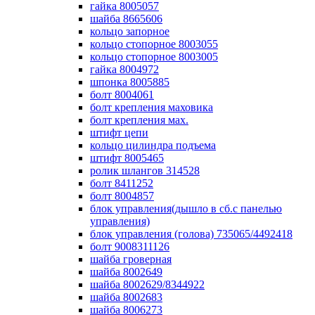
гайка 8005057
шайба 8665606
кольцо запорное
кольцо стопорное 8003055
кольцо стопорное 8003005
гайка 8004972
шпонка 8005885
болт 8004061
болт крепления маховика
болт крепления мах.
штифт цепи
кольцо цилиндра подъема
штифт 8005465
ролик шлангов 314528
болт 8411252
болт 8004857
блок управления(дышло в сб.с панелью
управления)
блок управления (голова) 735065/4492418
болт 9008311126
шайба гроверная
шайба 8002649
шайба 8002629/8344922
шайба 8002683
шайба 8006273