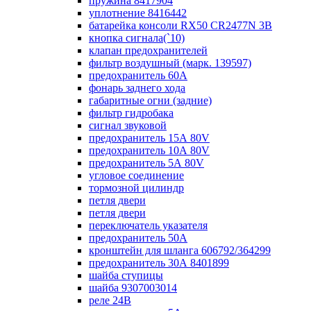
пружина 8417904
уплотнение 8416442
батарейка консоли RX50 CR2477N 3B
кнопка сигнала(`10)
клапан предохранителей
фильтр воздушный (марк. 139597)
предохранитель 60А
фонарь заднего хода
габаритные огни (задние)
фильтр гидробака
сигнал звуковой
предохранитель 15А 80V
предохранитель 10А 80V
предохранитель 5А 80V
угловое соединение
тормозной цилиндр
петля двери
петля двери
переключатель указателя
предохранитель 50А
кронштейн для шланга 606792/364299
предохранитель 30А 8401899
шайба ступицы
шайба 9307003014
реле 24В