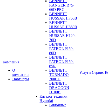
BENNETT
RANGER R75-
66D PRO
BENNETT
HUSSAR H760B
BENNETT
HUSSAR H860B
BENNETT
HUSSAR H120-
76D
BENNETT
PATROL P150-
86D
BENNETT
PATROL P150-
Компания
85R
О
BENNETT
Услуги
Сервис
К
компании
TORNADO
Партнеры
700BD
BENNETT
DRAGOON
D100B
Каталог техники
Hyundai
Вилочные