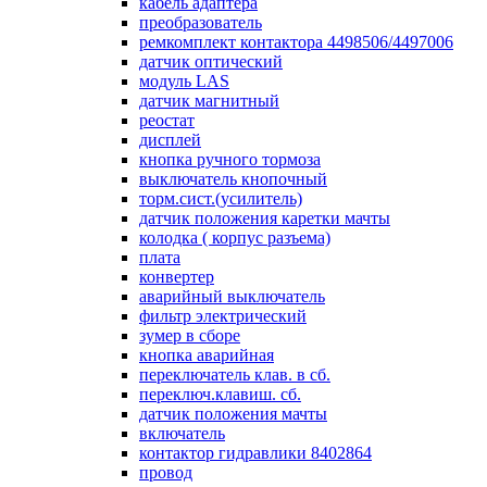
кабель адаптера
преобразователь
ремкомплект контактора 4498506/4497006
датчик оптический
модуль LAS
датчик магнитный
реостат
дисплей
кнопка ручного тормоза
выключатель кнопочный
торм.сист.(усилитель)
датчик положения каретки мачты
колодка ( корпус разъема)
плата
конвертер
аварийный выключатель
фильтр электрический
зумер в сборе
кнопка аварийная
переключатель клав. в сб.
переключ.клавиш. сб.
датчик положения мачты
включатель
контактор гидравлики 8402864
провод