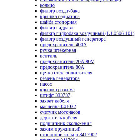
кольцо
фильтр возд.г/бака
крышка радиатора
шайба стопорная
фильтр гидравл
фильтр гидробака воздушный (L1.0506-101)
фильтр воздушный генератора
предохранитель 400А
ручка штекерная
вентиль
предохранитель 20А 80V
предохранитель 80А
щетка стеклоочистителя
ремень генератора
насос
крышка разъема
штифт 333737
захват кабеля
масленка 041032
счетчик моточасов
держатель кабеля
подшипник скольжения
зажим пружинный
стопорное кольцо 8417902