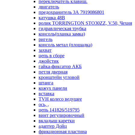
переключатель клавиш.
двигатель
предохранитель 3А 7919086801
катушка 48В
ролик TORRINGTON STO30ZZ, V.50, Чехия
гидравлическая трубка
консоль(планка замка)
ригель
консоль метал (площадка)
захват
цепь в сборе
джойстик
гайка-фиксатор АКБ
петля дверная
кронштейн угловой
штанга
кожух панели
вставка
TVH колесо ведущее
ось, ,
цепь 141826/519795
винт регулировочный
вкладыш каретки
адаптер Дойц
фрикционная пластина