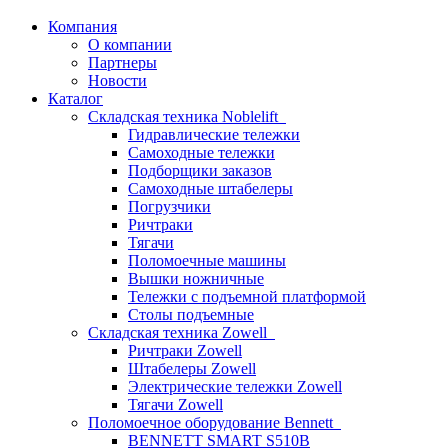
Компания
О компании
Партнеры
Новости
Каталог
Складская техника Noblelift
Гидравлические тележки
Самоходные тележки
Подборщики заказов
Самоходные штабелеры
Погрузчики
Ричтраки
Тягачи
Поломоечные машины
Вышки ножничные
Тележки с подъемной платформой
Столы подъемные
Складская техника Zowell
Ричтраки Zowell
Штабелеры Zowell
Электрические тележки Zowell
Тягачи Zowell
Поломоечное оборудование Bennett
BENNETT SMART S510B