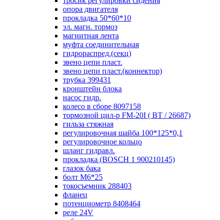
тросик регулировки сидения
опора двигателя
прокладка 50*60*10
эл. магн. тормоз
магнитная лента
муфта соединительная
гидрораспред.(секц)
звено цепи пласт.
звено цепи пласт.(коннектор)
трубка 399431
кронштейн блока
насос гидр.
колесо в сборе 8097158
тормозной цил-р FM-20I ( ВТ / 26687)
гильза стяжная
регулировочная шайба 100*125*0,1
регулировочное кольцо
шланг гидравл.
прокладка (BOSCH 1 900210145)
глазок бака
болт М6*25
токосъемник 288403
фланец
потенциометр 8408464
реле 24V