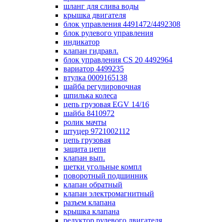
шланг для слива воды
крышка двигателя
блок управления 4491472/4492308
блок рулевого управления
индикатор
клапан гидравл.
блок управления СS 20 4492964
вариатор 4499235
втулка 0009165138
шайба регулировочная
шпилька колеса
цепь грузовая EGV 14/16
шайба 8410972
ролик мачты
штуцер 9721002112
цепь грузовая
защита цепи
клапан вып.
щетки угольные компл
поворотный подшинник
клапан обратный
клапан электромагнитный
разъем клапана
крышка клапана
редуктор рулевого двигателя