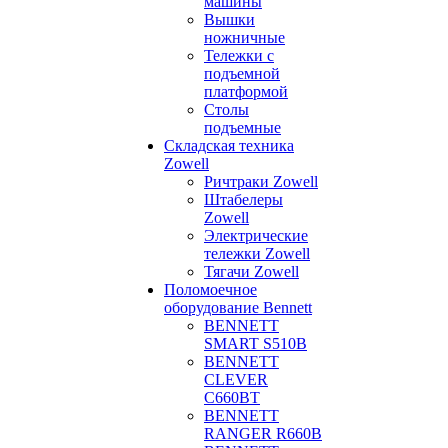
машины
Вышки
ножничные
Тележки с
подъемной
платформой
Столы
подъемные
Складская техника
Zowell
Ричтраки Zowell
Штабелеры
Zowell
Электрические
тележки Zowell
Тягачи Zowell
Поломоечное
оборудование Bennett
BENNETT
SMART S510B
BENNETT
CLEVER
C660BT
BENNETT
RANGER R660B