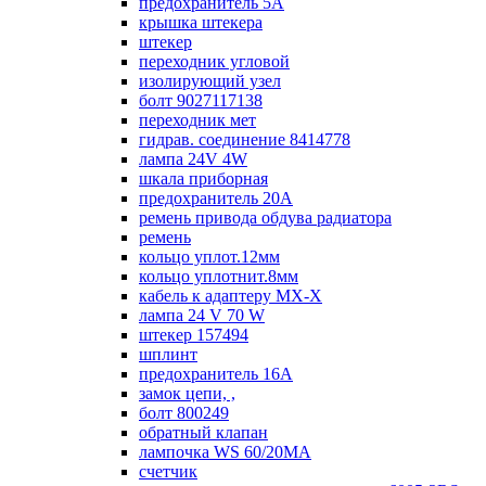
предохранитель 5А
крышка штекера
штекер
переходник угловой
изолирующий узел
болт 9027117138
переходник мет
гидрав. соединение 8414778
лампа 24V 4W
шкала приборная
предохранитель 20А
ремень привода обдува радиатора
ремень
кольцо уплот.12мм
кольцо уплотнит.8мм
кабель к адаптеру МХ-Х
лампа 24 V 70 W
штекер 157494
шплинт
предохранитель 16А
замок цепи, ,
болт 800249
обратный клапан
лампочка WS 60/20МА
счетчик