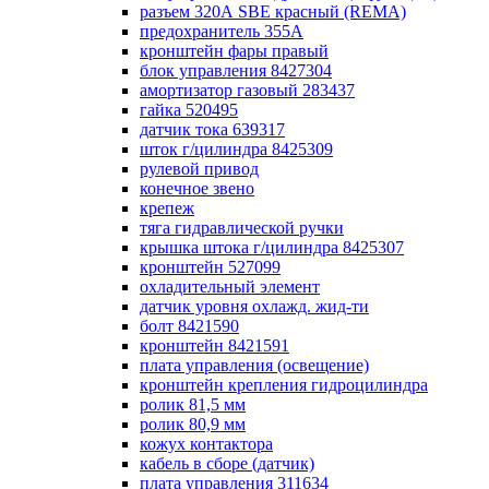
разъем 320А SBE красный (REMA)
предохранитель 355А
кронштейн фары правый
блок управления 8427304
амортизатор газовый 283437
гайка 520495
датчик тока 639317
шток г/цилиндра 8425309
рулевой привод
конечное звено
крепеж
тяга гидравлической ручки
крышка штока г/цилиндра 8425307
кронштейн 527099
охладительный элемент
датчик уровня охлажд. жид-ти
болт 8421590
кронштейн 8421591
плата управления (освещение)
кронштейн крепления гидроцилиндра
ролик 81,5 мм
ролик 80,9 мм
кожух контактора
кабель в сборе (датчик)
плата управления 311634