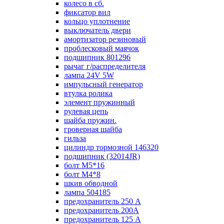
колесо в сб.
фиксатор вил
кольцо уплотнение
выключатель двери
амортизатор резиновый
проблесковый маячок
подшипник 801296
рычаг г/распределителя
лампа 24V 5W
импульсный генератор
втулка ролика
элемент пружинный
рулевая цепь
шайба пружин.
гроверная шайба
гильза
цилиндр тормозной 146320
подшипник (32014JR)
болт М5*16
болт М4*8
шкив обводной
лампа 504185
предохранитель 250 А
предохранитель 200А
предохранитель 125 А