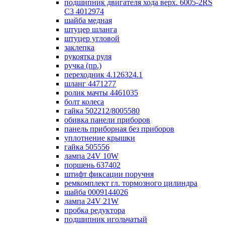
подшипник двигателя хода верх. 6005-2RS
C3 4012974
шайба медная
штуцер шланга
штуцер угловой
заклепка
рукоятка руля
ручка (пр.)
переходник 4.126324.1
шланг 4471277
ролик мачты 4461035
болт колеса
гайка 502212/8005580
обивка панели приборов
панель приборная без приборов
уплотнение крышки
гайка 505556
лампа 24V 10W
поршень 637402
штифт фиксации поручня
ремкомплект гл. тормозного цилиндра
шайба 0009144026
лампа 24V 21W
пробка редуктора
подшипник игольчатый