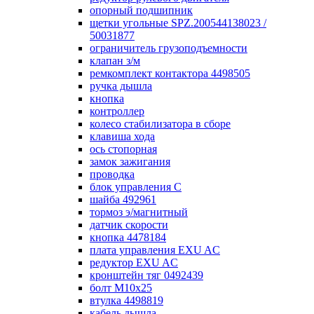
опорный подшипник
щетки угольные SPZ.200544138023 /
50031877
ограничитель грузоподъемности
клапан з/м
ремкомплект контактора 4498505
ручка дышла
кнопка
контроллер
колесо стабилизатора в сборе
клавиша хода
ось стопорная
замок зажигания
проводка
блок управления С
шайба 492961
тормоз э/магнитный
датчик скорости
кнопка 4478184
плата управления EXU AC
редуктор EXU AC
кронштейн тяг 0492439
болт М10х25
втулка 4498819
кабель дышла