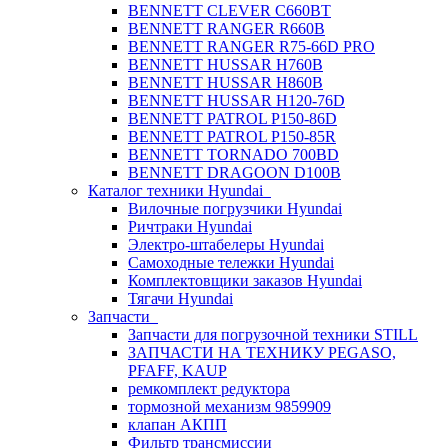
BENNETT CLEVER C660BT
BENNETT RANGER R660B
BENNETT RANGER R75-66D PRO
BENNETT HUSSAR H760B
BENNETT HUSSAR H860B
BENNETT HUSSAR H120-76D
BENNETT PATROL P150-86D
BENNETT PATROL P150-85R
BENNETT TORNADO 700BD
BENNETT DRAGOON D100B
Каталог техники Hyundai
Вилочные погрузчики Hyundai
Ричтраки Hyundai
Электро-штабелеры Hyundai
Самоходные тележки Hyundai
Комплектовщики заказов Hyundai
Тягачи Hyundai
Запчасти
Запчасти для погрузочной техники STILL
ЗАПЧАСТИ НА ТЕХНИКУ PEGASO,
PFAFF, KAUP
ремкомплект редуктора
тормозной механизм 9859909
клапан АКПП
Фильтр трансмиссии