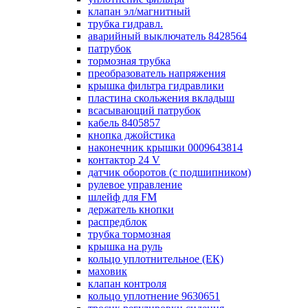
клапан эл/магнитный
трубка гидравл.
аварийный выключатель 8428564
патрубок
тормозная трубка
преобразователь напряжения
крышка фильтра гидравлики
пластина скольжения вкладыш
всасывающий патрубок
кабель 8405857
кнопка джойстика
наконечник крышки 0009643814
контактор 24 V
датчик оборотов (с подшипником)
рулевое управление
шлейф для FM
держатель кнопки
распредблок
трубка тормозная
крышка на руль
кольцо уплотнительное (ЕК)
маховик
клапан контроля
кольцо уплотнение 9630651