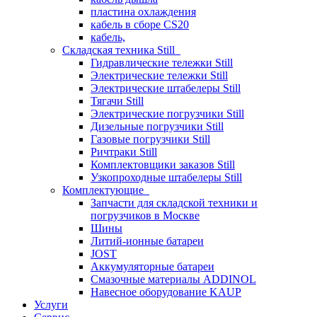
пластина охлаждения
кабель в сборе CS20
кабель,
Складская техника Still
Гидравлические тележки Still
Электрические тележки Still
Электрические штабелеры Still
Тягачи Still
Электрические погрузчики Still
Дизельные погрузчики Still
Газовые погрузчики Still
Ричтраки Still
Комплектовщики заказов Still
Узкопроходные штабелеры Still
Комплектующие
Запчасти для складской техники и
погрузчиков в Москве
Шины
Литий-ионные батареи
JOST
Аккумуляторные батареи
Смазочные материалы ADDINOL
Навесное оборудование KAUP
Услуги