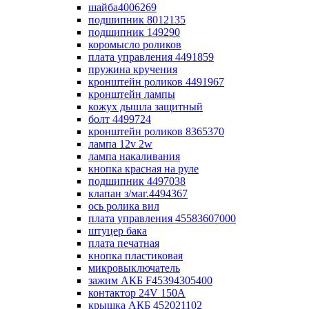
шайба4006269
подшипник 8012135
подшипник 149290
коромысло роликов
плата управления 4491859
пружина кручения
кронштейн роликов 4491967
кронштейн лампы
кожух дышла защитный
болт 4499724
кронштейн роликов 8365370
лампа 12v 2w
лампа накаливания
кнопка красная на руле
подшипник 4497038
клапан з/маг.4494367
ось ролика вил
плата управления 45583607000
штуцер бака
плата печатная
кнопка пластиковая
микровыключатель
зажим АКБ F45394305400
контактор 24V 150A
крышка АКБ 452021102