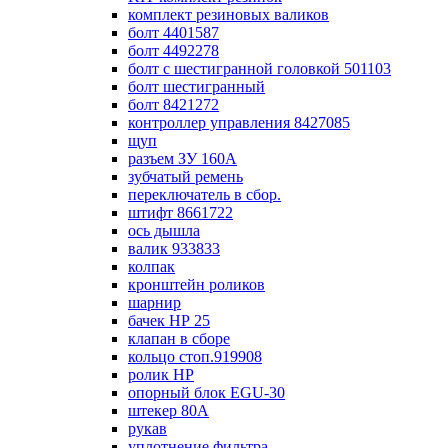
комплект резиновых валиков
болт 4401587
болт 4492278
болт с шестигранной головкой 501103
болт шестигранный
болт 8421272
контроллер управления 8427085
щуп
разъем ЗУ 160А
зубчатый ремень
переключатель в сбор.
штифт 8661722
ось дышла
валик 933833
колпак
кронштейн роликов
шарнир
бачек НР 25
клапан в сборе
кольцо стоп.919908
ролик НР
опорный блок EGU-30
штекер 80А
рукав
уплотнение фильтра