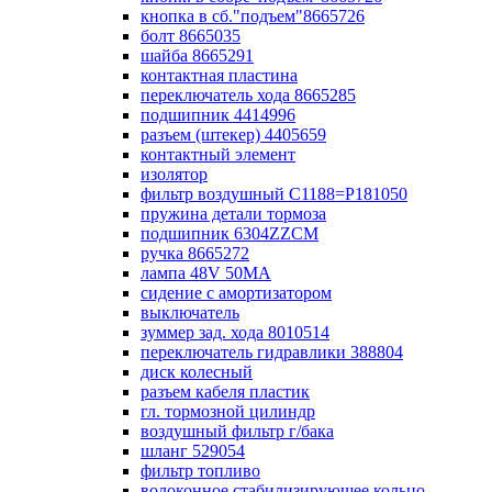
кнопка в сб."подъем"8665726
болт 8665035
шайба 8665291
контактная пластина
переключатель хода 8665285
подшипник 4414996
разъем (штекер) 4405659
контактный элемент
изолятор
фильтр воздушный С1188=P181050
пружина детали тормоза
подшипник 6304ZZCM
ручка 8665272
лампа 48V 50МА
сидение с амортизатором
выключатель
зуммер зад. хода 8010514
переключатель гидравлики 388804
диск колесный
разъем кабеля пластик
гл. тормозной цилиндр
воздушный фильтр г/бака
шланг 529054
фильтр топливо
волоконное стабилизирующее кольцо