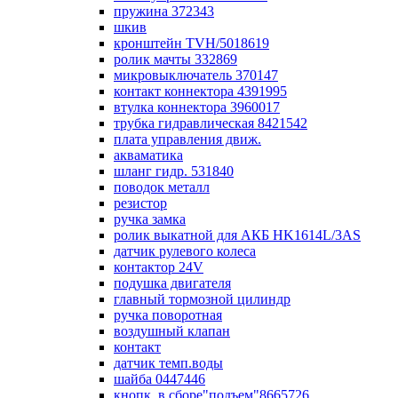
пружина 372343
шкив
кронштейн TVH/5018619
ролик мачты 332869
микровыключатель 370147
контакт коннектора 4391995
втулка коннектора 3960017
трубка гидравлическая 8421542
плата управления движ.
акваматика
шланг гидр. 531840
поводок металл
резистор
ручка замка
ролик выкатной для АКБ HK1614L/3AS
датчик рулевого колеса
контактор 24V
подушка двигателя
главный тормозной цилиндр
ручка поворотная
воздушный клапан
контакт
датчик темп.воды
шайба 0447446
кнопк. в сборе"подъем"8665726