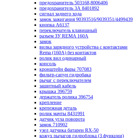
предохранитель 503168,8006406
предохранитель 3А 8401892
сигнал заднего хода
замок зажигания 90393516/9039351/4499439
кнопка А6137
переключатель клавишный
разъем ЗУ REMA 160А
замок
вилка зарядного устройства с контактами
Rema (160А) без контактов
ролик вил одинарный
консоль
кронштейн фары 707083
фильтр-сапун гидробака
рычаг с переключателем
защитный кабель
крышка 396759
держатель ролика 396754
крепление
крепежная деталь
ролик мачты 8431991
датчик угла поворота
замок 710902
узел датчика батареи RX-50
кожух рычагов гидроблока (3 функции)