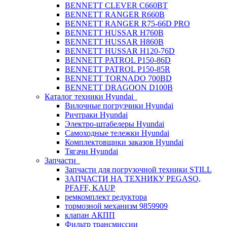
BENNETT CLEVER C660BT
BENNETT RANGER R660B
BENNETT RANGER R75-66D PRO
BENNETT HUSSAR H760B
BENNETT HUSSAR H860B
BENNETT HUSSAR H120-76D
BENNETT PATROL P150-86D
BENNETT PATROL P150-85R
BENNETT TORNADO 700BD
BENNETT DRAGOON D100B
Каталог техники Hyundai
Вилочные погрузчики Hyundai
Ричтраки Hyundai
Электро-штабелеры Hyundai
Самоходные тележки Hyundai
Комплектовщики заказов Hyundai
Тягачи Hyundai
Запчасти
Запчасти для погрузочной техники STILL
ЗАПЧАСТИ НА ТЕХНИКУ PEGASO,
PFAFF, KAUP
ремкомплект редуктора
тормозной механизм 9859909
клапан АКПП
Фильтр трансмиссии