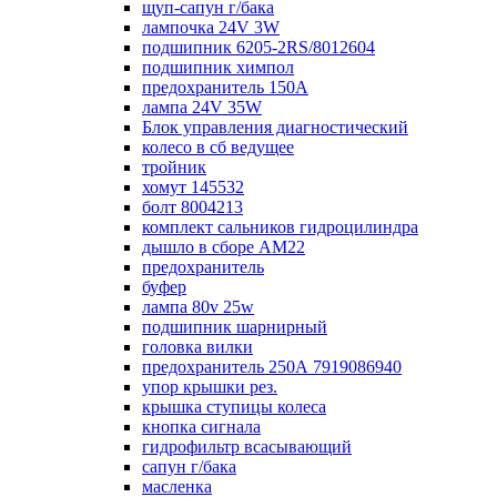
щуп-сапун г/бака
лампочка 24V 3W
подшипник 6205-2RS/8012604
подшипник химпол
предохранитель 150А
лампа 24V 35W
Блок управления диагностический
колесо в сб ведущее
тройник
хомут 145532
болт 8004213
комплект сальников гидроцилиндра
дышло в сборе AM22
предохранитель
буфер
лампа 80v 25w
подшипник шарнирный
головка вилки
предохранитель 250А 7919086940
упор крышки рез.
крышка ступицы колеса
кнопка сигнала
гидрофильтр всасывающий
сапун г/бака
масленка