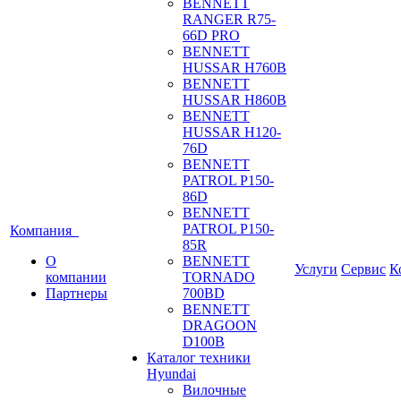
BENNETT
RANGER R75-
66D PRO
BENNETT
HUSSAR H760B
BENNETT
HUSSAR H860B
BENNETT
HUSSAR H120-
76D
BENNETT
PATROL P150-
86D
BENNETT
PATROL P150-
Компания
85R
О
BENNETT
Услуги
Сервис
К
компании
TORNADO
Партнеры
700BD
BENNETT
DRAGOON
D100B
Каталог техники
Hyundai
Вилочные