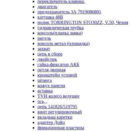
переключатель клавиш.
двигатель
предохранитель 3А 7919086801
катушка 48В
ролик TORRINGTON STO30ZZ, V.50, Чехия
гидравлическая трубка
консоль(планка замка)
ригель
консоль метал (площадка)
захват
цепь в сборе
джойстик
гайка-фиксатор АКБ
петля дверная
кронштейн угловой
штанга
кожух панели
вставка
TVH колесо ведущее
ось, ,
цепь 141826/519795
винт регулировочный
вкладыш каретки
адаптер Дойц
фрикционная пластина