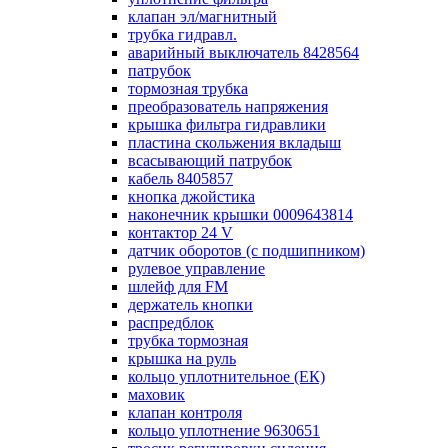
клапан эл/магнитный
трубка гидравл.
аварийный выключатель 8428564
патрубок
тормозная трубка
преобразователь напряжения
крышка фильтра гидравлики
пластина скольжения вкладыш
всасывающий патрубок
кабель 8405857
кнопка джойстика
наконечник крышки 0009643814
контактор 24 V
датчик оборотов (с подшипником)
рулевое управление
шлейф для FM
держатель кнопки
распредблок
трубка тормозная
крышка на руль
кольцо уплотнительное (ЕК)
маховик
клапан контроля
кольцо уплотнение 9630651