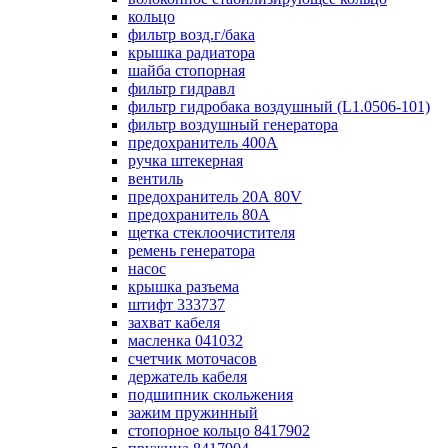
кольцо
фильтр возд.г/бака
крышка радиатора
шайба стопорная
фильтр гидравл
фильтр гидробака воздушный (L1.0506-101)
фильтр воздушный генератора
предохранитель 400А
ручка штекерная
вентиль
предохранитель 20А 80V
предохранитель 80А
щетка стеклоочистителя
ремень генератора
насос
крышка разъема
штифт 333737
захват кабеля
масленка 041032
счетчик моточасов
держатель кабеля
подшипник скольжения
зажим пружинный
стопорное кольцо 8417902