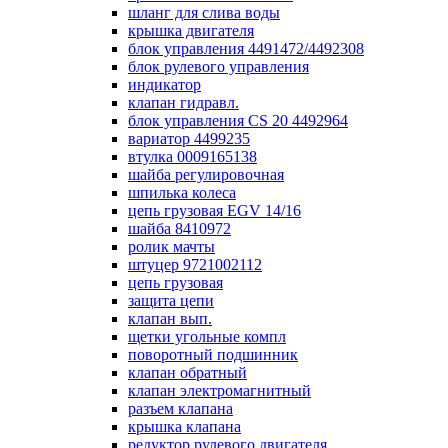
шланг для слива воды
крышка двигателя
блок управления 4491472/4492308
блок рулевого управления
индикатор
клапан гидравл.
блок управления СS 20 4492964
вариатор 4499235
втулка 0009165138
шайба регулировочная
шпилька колеса
цепь грузовая EGV 14/16
шайба 8410972
ролик мачты
штуцер 9721002112
цепь грузовая
защита цепи
клапан вып.
щетки угольные компл
поворотный подшинник
клапан обратный
клапан электромагнитный
разъем клапана
крышка клапана
редуктор рулевого двигателя