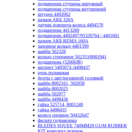
подшипник ступицы наружный
подшипник ступицы внутренний
штуцер 4492062
разъем АКБ 320А
датчик поворота колеса 4494570
подшипник 4413269
подшипник 4492497/95320764 / 4401601
разъем АКБ REMA 160А
запорное кольцо 4401599
шайба 502328
кольцо стопорное 502353/8002941
подшипник (32006JR)
шплинт 5405074 /4498437
цепь роликовая
болты с шестигранной головкой
шайба 8002161, 502058
шайба 8002025
шайба 502077
шайба 4498436
гайка 525714, 8001249
гайка 4498435
колесо опорное 50432647
фильтр гидравлики
BLEDES SQUEE 740MM29 GUM RUBBER
KIT комплект резинок