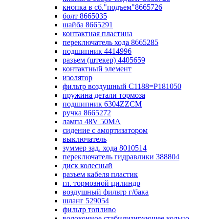
кнопка в сб."подъем"8665726
болт 8665035
шайба 8665291
контактная пластина
переключатель хода 8665285
подшипник 4414996
разъем (штекер) 4405659
контактный элемент
изолятор
фильтр воздушный С1188=P181050
пружина детали тормоза
подшипник 6304ZZCM
ручка 8665272
лампа 48V 50МА
сидение с амортизатором
выключатель
зуммер зад. хода 8010514
переключатель гидравлики 388804
диск колесный
разъем кабеля пластик
гл. тормозной цилиндр
воздушный фильтр г/бака
шланг 529054
фильтр топливо
волоконное стабилизирующее кольцо