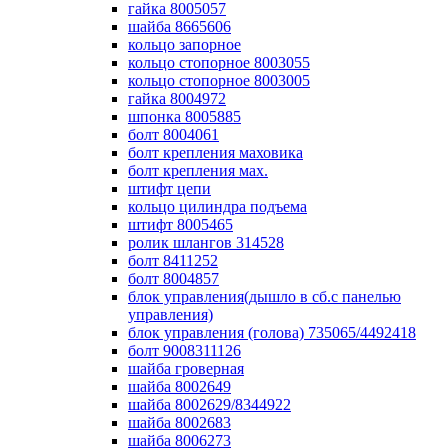
гайка 8005057
шайба 8665606
кольцо запорное
кольцо стопорное 8003055
кольцо стопорное 8003005
гайка 8004972
шпонка 8005885
болт 8004061
болт крепления маховика
болт крепления мах.
штифт цепи
кольцо цилиндра подъема
штифт 8005465
ролик шлангов 314528
болт 8411252
болт 8004857
блок управления(дышло в сб.с панелью
управления)
блок управления (голова) 735065/4492418
болт 9008311126
шайба гроверная
шайба 8002649
шайба 8002629/8344922
шайба 8002683
шайба 8006273