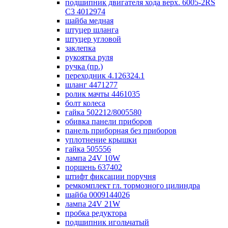
подшипник двигателя хода верх. 6005-2RS
C3 4012974
шайба медная
штуцер шланга
штуцер угловой
заклепка
рукоятка руля
ручка (пр.)
переходник 4.126324.1
шланг 4471277
ролик мачты 4461035
болт колеса
гайка 502212/8005580
обивка панели приборов
панель приборная без приборов
уплотнение крышки
гайка 505556
лампа 24V 10W
поршень 637402
штифт фиксации поручня
ремкомплект гл. тормозного цилиндра
шайба 0009144026
лампа 24V 21W
пробка редуктора
подшипник игольчатый