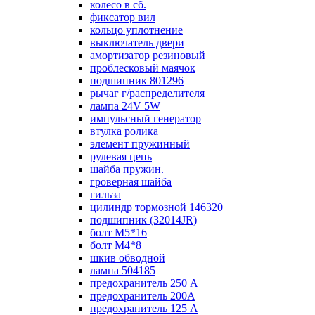
колесо в сб.
фиксатор вил
кольцо уплотнение
выключатель двери
амортизатор резиновый
проблесковый маячок
подшипник 801296
рычаг г/распределителя
лампа 24V 5W
импульсный генератор
втулка ролика
элемент пружинный
рулевая цепь
шайба пружин.
гроверная шайба
гильза
цилиндр тормозной 146320
подшипник (32014JR)
болт М5*16
болт М4*8
шкив обводной
лампа 504185
предохранитель 250 А
предохранитель 200А
предохранитель 125 А