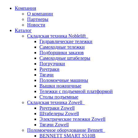
Компания
О компании
Партнеры
Новости
Каталог
Складская техника Noblelift
Гидравлические тележки
Самоходные тележки
Подборщики заказов
Самоходные штабелеры
Погрузчики
Ричтраки
Тягачи
Поломоечные машины
Вышки ножничные
Тележки с подъемной платформой
Столы подъемные
Складская техника Zowell
Ричтраки Zowell
Штабелеры Zowell
Электрические тележки Zowell
Тягачи Zowell
Поломоечное оборудование Bennett
BENNETT SMART S510B