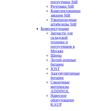
погрузчики Still
Ричтраки Still
Комплектовщики
заказов Still
Узкопроходные
штабелеры Still
Комплектующие
Запчасти для
складской
техники и
погрузчиков в
Москве
Шины
Литий-ионные
батареи
JOST
Аккумуляторные
батареи
Смазочные
материалы
ADDINOL
Навесное
оборудование
KAUP