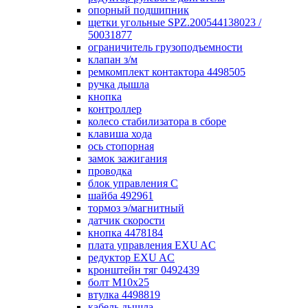
опорный подшипник
щетки угольные SPZ.200544138023 /
50031877
ограничитель грузоподъемности
клапан з/м
ремкомплект контактора 4498505
ручка дышла
кнопка
контроллер
колесо стабилизатора в сборе
клавиша хода
ось стопорная
замок зажигания
проводка
блок управления С
шайба 492961
тормоз э/магнитный
датчик скорости
кнопка 4478184
плата управления EXU AC
редуктор EXU AC
кронштейн тяг 0492439
болт М10х25
втулка 4498819
кабель дышла