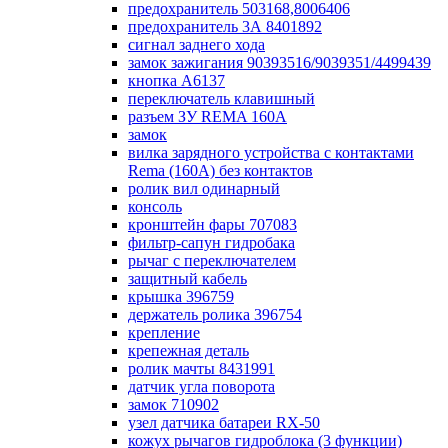
предохранитель 503168,8006406
предохранитель 3А 8401892
сигнал заднего хода
замок зажигания 90393516/9039351/4499439
кнопка А6137
переключатель клавишный
разъем ЗУ REMA 160А
замок
вилка зарядного устройства с контактами
Rema (160А) без контактов
ролик вил одинарный
консоль
кронштейн фары 707083
фильтр-сапун гидробака
рычаг с переключателем
защитный кабель
крышка 396759
держатель ролика 396754
крепление
крепежная деталь
ролик мачты 8431991
датчик угла поворота
замок 710902
узел датчика батареи RX-50
кожух рычагов гидроблока (3 функции)