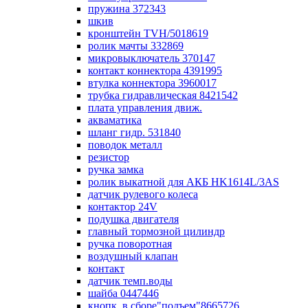
пружина 372343
шкив
кронштейн TVH/5018619
ролик мачты 332869
микровыключатель 370147
контакт коннектора 4391995
втулка коннектора 3960017
трубка гидравлическая 8421542
плата управления движ.
акваматика
шланг гидр. 531840
поводок металл
резистор
ручка замка
ролик выкатной для АКБ HK1614L/3AS
датчик рулевого колеса
контактор 24V
подушка двигателя
главный тормозной цилиндр
ручка поворотная
воздушный клапан
контакт
датчик темп.воды
шайба 0447446
кнопк. в сборе"подъем"8665726