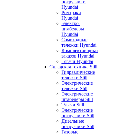
погрузчики
Hyundai
Ричтраки
Hyundai
Электро-
штабелеры
Hyundai
Самоходные
тележки Hyundai
Комплектовщики
заказов Hyundai
Тягачи Hyundai
Складская техника Still
Гидравлические
тележки Still
Электрические
тележки Still
Электрические
штабелеры Still
Тягачи Still
Электрические
погрузчики Still
Дизельные
погрузчики Still
Газовые