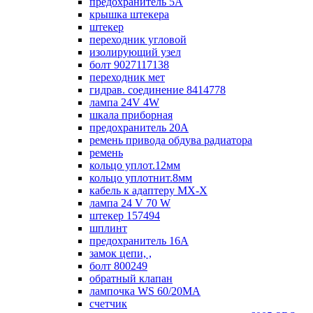
предохранитель 5А
крышка штекера
штекер
переходник угловой
изолирующий узел
болт 9027117138
переходник мет
гидрав. соединение 8414778
лампа 24V 4W
шкала приборная
предохранитель 20А
ремень привода обдува радиатора
ремень
кольцо уплот.12мм
кольцо уплотнит.8мм
кабель к адаптеру МХ-Х
лампа 24 V 70 W
штекер 157494
шплинт
предохранитель 16А
замок цепи, ,
болт 800249
обратный клапан
лампочка WS 60/20МА
счетчик