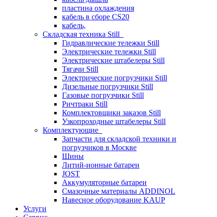
пластина охлаждения
кабель в сборе CS20
кабель,
Складская техника Still
Гидравлические тележки Still
Электрические тележки Still
Электрические штабелеры Still
Тягачи Still
Электрические погрузчики Still
Дизельные погрузчики Still
Газовые погрузчики Still
Ричтраки Still
Комплектовщики заказов Still
Узкопроходные штабелеры Still
Комплектующие
Запчасти для складской техники и
погрузчиков в Москве
Шины
Литий-ионные батареи
JOST
Аккумуляторные батареи
Смазочные материалы ADDINOL
Навесное оборудование KAUP
Услуги