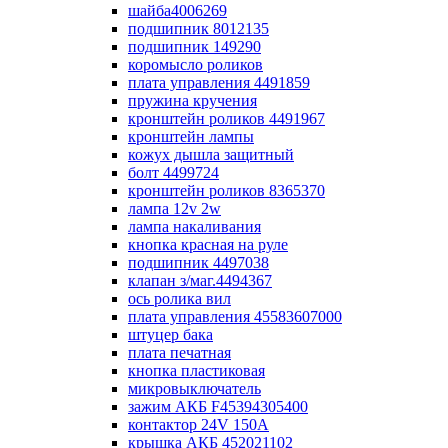
шайба4006269
подшипник 8012135
подшипник 149290
коромысло роликов
плата управления 4491859
пружина кручения
кронштейн роликов 4491967
кронштейн лампы
кожух дышла защитный
болт 4499724
кронштейн роликов 8365370
лампа 12v 2w
лампа накаливания
кнопка красная на руле
подшипник 4497038
клапан з/маг.4494367
ось ролика вил
плата управления 45583607000
штуцер бака
плата печатная
кнопка пластиковая
микровыключатель
зажим АКБ F45394305400
контактор 24V 150A
крышка АКБ 452021102