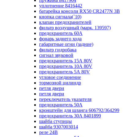
пружина 8417904
уплотнение 8416442
батарейка консоли RX50 CR2477N 3B
кнопка сигнала(`10)
клапан предохранителей
фильтр воздушный (марк. 139597)
предохранитель 60А
фонарь заднего хода
габаритные огни (задние)
фильтр гидробака
сигнал звуковой
предохранитель 15А 80V
предохранитель 10А 80V
предохранитель 5А 80V
угловое соединение
тормозной цилиндр
петля двери
петля двери
переключатель указателя
предохранитель 50А
кронштейн для шланга 606792/364299
предохранитель 30А 8401899
шайба ступицы
шайба 9307003014
реле 24В