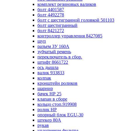
комплект резиновых валиков
болт 4401587
болт 4492278
болт с шестигранной головкой 501103
болт шестигранный
болт 8421272
контроллер управления 8427085
щуп
разъем ЗУ 160А
зубчатый ремень
переключатель в сбор.
штифт 8661722
ось дышла
валик 933833
колпак
кронштейн роликов
шарнир
бачек НР 25
клапан в сборе
кольцо стоп.919908
ролик НР
опорный блок EGU-30
штекер 80А
рукав
уплотнение фильтра