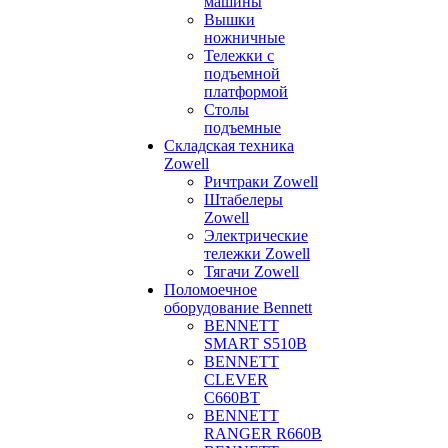
машины
Вышки
ножничные
Тележки с
подъемной
платформой
Столы
подъемные
Складская техника
Zowell
Ричтраки Zowell
Штабелеры
Zowell
Электрические
тележки Zowell
Тягачи Zowell
Поломоечное
оборудование Bennett
BENNETT
SMART S510B
BENNETT
CLEVER
C660BT
BENNETT
RANGER R660B