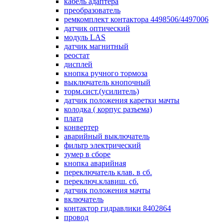
кабель адаптера
преобразователь
ремкомплект контактора 4498506/4497006
датчик оптический
модуль LAS
датчик магнитный
реостат
дисплей
кнопка ручного тормоза
выключатель кнопочный
торм.сист.(усилитель)
датчик положения каретки мачты
колодка ( корпус разъема)
плата
конвертер
аварийный выключатель
фильтр электрический
зумер в сборе
кнопка аварийная
переключатель клав. в сб.
переключ.клавиш. сб.
датчик положения мачты
включатель
контактор гидравлики 8402864
провод