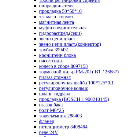
тросик регулировки сидения
опора двигателя
прокладка 50*60*10
эл. магн. тормоз
магнитная лента
муфта соединительная
гидрораспред.(секц)
звено цепи пласт.
звено цепи пласт.(коннектор)
трубка 399431
кронштейн блока
насос гидр.
колесо в сборе 8097158
тормозной цил-р FM-20I ( ВТ / 26687)
гильза стяжная
регулировочная шайба 100*125*0,1
регулировочное кольцо
шланг гидравл.
прокладка (BOSCH 1 900210145)
глазок бака
болт М6*25
токосъемник 288403
фланец
потенциометр 8408464
реле 24V