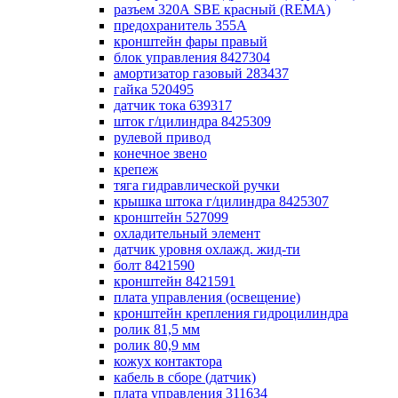
разъем 320А SBE красный (REMA)
предохранитель 355А
кронштейн фары правый
блок управления 8427304
амортизатор газовый 283437
гайка 520495
датчик тока 639317
шток г/цилиндра 8425309
рулевой привод
конечное звено
крепеж
тяга гидравлической ручки
крышка штока г/цилиндра 8425307
кронштейн 527099
охладительный элемент
датчик уровня охлажд. жид-ти
болт 8421590
кронштейн 8421591
плата управления (освещение)
кронштейн крепления гидроцилиндра
ролик 81,5 мм
ролик 80,9 мм
кожух контактора
кабель в сборе (датчик)
плата управления 311634