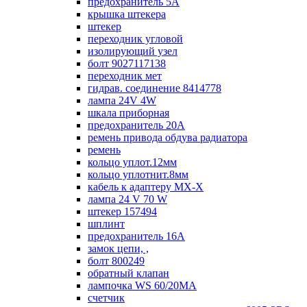
предохранитель 5А
крышка штекера
штекер
переходник угловой
изолирующий узел
болт 9027117138
переходник мет
гидрав. соединение 8414778
лампа 24V 4W
шкала приборная
предохранитель 20А
ремень привода обдува радиатора
ремень
кольцо уплот.12мм
кольцо уплотнит.8мм
кабель к адаптеру МХ-Х
лампа 24 V 70 W
штекер 157494
шплинт
предохранитель 16А
замок цепи, ,
болт 800249
обратный клапан
лампочка WS 60/20МА
счетчик