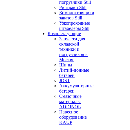
погрузчики Still
Ричтраки Still
Комплектовщики
заказов Still
Узкопроходные
штабелеры Still
Комплектующие
Запчасти для
складской
техники и
погрузчиков в
Москве
Шины
Литий-ионные
батареи
JOST
Аккумуляторные
батареи
Смазочные
материалы
ADDINOL
Навесное
оборудование
KAUP