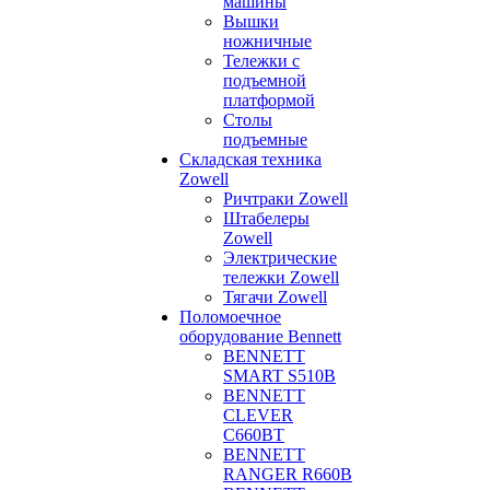
машины
Вышки
ножничные
Тележки с
подъемной
платформой
Столы
подъемные
Складская техника
Zowell
Ричтраки Zowell
Штабелеры
Zowell
Электрические
тележки Zowell
Тягачи Zowell
Поломоечное
оборудование Bennett
BENNETT
SMART S510B
BENNETT
CLEVER
C660BT
BENNETT
RANGER R660B