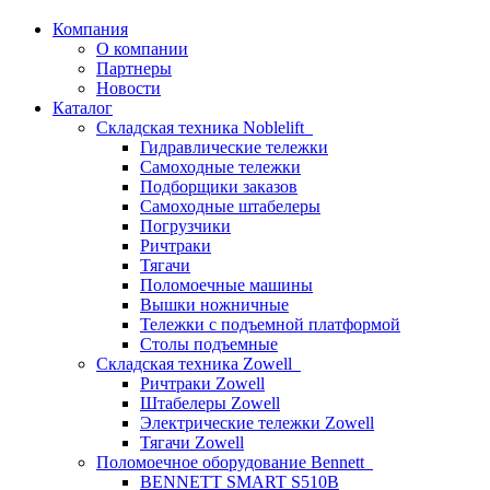
Компания
О компании
Партнеры
Новости
Каталог
Складская техника Noblelift
Гидравлические тележки
Самоходные тележки
Подборщики заказов
Самоходные штабелеры
Погрузчики
Ричтраки
Тягачи
Поломоечные машины
Вышки ножничные
Тележки с подъемной платформой
Столы подъемные
Складская техника Zowell
Ричтраки Zowell
Штабелеры Zowell
Электрические тележки Zowell
Тягачи Zowell
Поломоечное оборудование Bennett
BENNETT SMART S510B