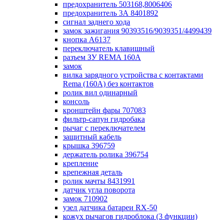
предохранитель 503168,8006406
предохранитель 3А 8401892
сигнал заднего хода
замок зажигания 90393516/9039351/4499439
кнопка А6137
переключатель клавишный
разъем ЗУ REMA 160А
замок
вилка зарядного устройства с контактами
Rema (160А) без контактов
ролик вил одинарный
консоль
кронштейн фары 707083
фильтр-сапун гидробака
рычаг с переключателем
защитный кабель
крышка 396759
держатель ролика 396754
крепление
крепежная деталь
ролик мачты 8431991
датчик угла поворота
замок 710902
узел датчика батареи RX-50
кожух рычагов гидроблока (3 функции)