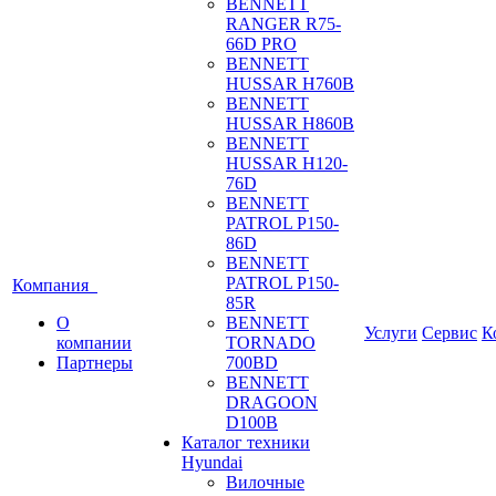
BENNETT
RANGER R75-
66D PRO
BENNETT
HUSSAR H760B
BENNETT
HUSSAR H860B
BENNETT
HUSSAR H120-
76D
BENNETT
PATROL P150-
86D
BENNETT
PATROL P150-
Компания
85R
О
BENNETT
Услуги
Сервис
К
компании
TORNADO
Партнеры
700BD
BENNETT
DRAGOON
D100B
Каталог техники
Hyundai
Вилочные