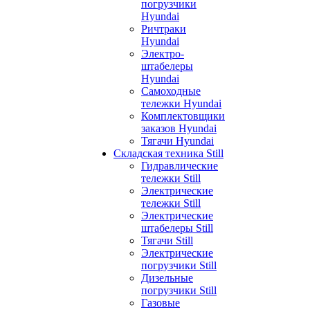
погрузчики
Hyundai
Ричтраки
Hyundai
Электро-
штабелеры
Hyundai
Самоходные
тележки Hyundai
Комплектовщики
заказов Hyundai
Тягачи Hyundai
Складская техника Still
Гидравлические
тележки Still
Электрические
тележки Still
Электрические
штабелеры Still
Тягачи Still
Электрические
погрузчики Still
Дизельные
погрузчики Still
Газовые