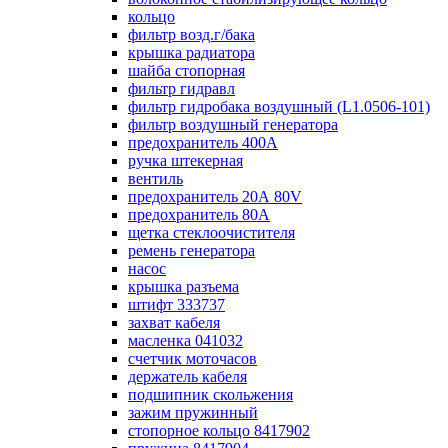
кольцо
фильтр возд.г/бака
крышка радиатора
шайба стопорная
фильтр гидравл
фильтр гидробака воздушный (L1.0506-101)
фильтр воздушный генератора
предохранитель 400А
ручка штекерная
вентиль
предохранитель 20А 80V
предохранитель 80А
щетка стеклоочистителя
ремень генератора
насос
крышка разъема
штифт 333737
захват кабеля
масленка 041032
счетчик моточасов
держатель кабеля
подшипник скольжения
зажим пружинный
стопорное кольцо 8417902