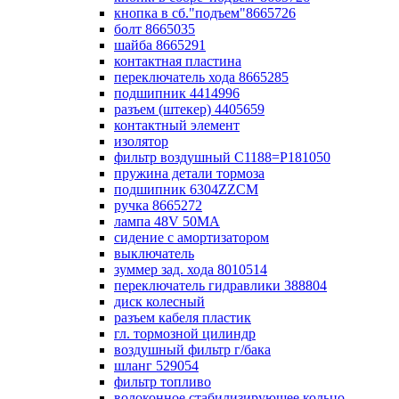
кнопка в сб."подъем"8665726
болт 8665035
шайба 8665291
контактная пластина
переключатель хода 8665285
подшипник 4414996
разъем (штекер) 4405659
контактный элемент
изолятор
фильтр воздушный С1188=P181050
пружина детали тормоза
подшипник 6304ZZCM
ручка 8665272
лампа 48V 50МА
сидение с амортизатором
выключатель
зуммер зад. хода 8010514
переключатель гидравлики 388804
диск колесный
разъем кабеля пластик
гл. тормозной цилиндр
воздушный фильтр г/бака
шланг 529054
фильтр топливо
волоконное стабилизирующее кольцо