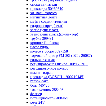
тросик регулировки сидения
опора двигателя
прокладка 50*60*10
эл. магн. тормоз
магнитная лента
муфта соединительная
гидрораспред.(секц)
звено цепи пласт.
звено цепи пласт.(коннектор)
трубка 399431
кронштейн блока
насос гидр.
колесо в сборе 8097158
тормозной цил-р FM-20I ( ВТ / 26687)
гильза стяжная
регулировочная шайба 100*125*0,1
регулировочное кольцо
шланг гидравл.
прокладка (BOSCH 1 900210145)
глазок бака
болт М6*25
токосъемник 288403
фланец
потенциометр 8408464
реле 24V