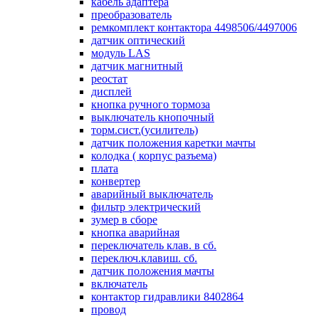
кабель адаптера
преобразователь
ремкомплект контактора 4498506/4497006
датчик оптический
модуль LAS
датчик магнитный
реостат
дисплей
кнопка ручного тормоза
выключатель кнопочный
торм.сист.(усилитель)
датчик положения каретки мачты
колодка ( корпус разъема)
плата
конвертер
аварийный выключатель
фильтр электрический
зумер в сборе
кнопка аварийная
переключатель клав. в сб.
переключ.клавиш. сб.
датчик положения мачты
включатель
контактор гидравлики 8402864
провод