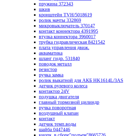
пружина 372343
шкив
кронштейн TVH/5018619
ролик мачты 332869
микровыключатель 370147
контакт коннектора 4391995
втулка коннектора 3960017
трубка гидравлическая 8421542
плата управления движ.
акваматика
шланг гидр. 531840
поводок металл
резистор
ручка замка
ролик выкатной для АКБ HK1614L/3AS
датчик рулевого колеса
контактор 24V
подушка двигателя
главный тормозной цилиндр
ручка поворотная
воздушный клапан
контакт
датчик темп.воды
шайба 0447446
кнопк. в сборе"подъем"8665726