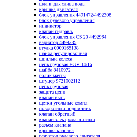
шланг для слива воды
крышка двигателя
блок управления 4491472/4492308
блок рулевого управления
индикатор
клапан гидравл.
блок управления СS 20 4492964
вариатор 4499235
втулка 0009165138
шайба регулировочная
шпилька колеса
цепь грузовая EGV 14/16
шайба 8410972
ролик мачты
штуцер 9721002112
цепь грузовая
защита цепи
клапан вып.
щетки угольные компл
поворотный подшинник
клапан обратный
клапан электромагнитный
разъем клапана
крышка клапана
редуктор рулевого двигателя