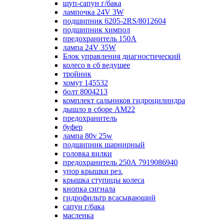
щуп-сапун г/бака
лампочка 24V 3W
подшипник 6205-2RS/8012604
подшипник химпол
предохранитель 150А
лампа 24V 35W
Блок управления диагностический
колесо в сб ведущее
тройник
хомут 145532
болт 8004213
комплект сальников гидроцилиндра
дышло в сборе AM22
предохранитель
буфер
лампа 80v 25w
подшипник шарнирный
головка вилки
предохранитель 250А 7919086940
упор крышки рез.
крышка ступицы колеса
кнопка сигнала
гидрофильтр всасывающий
сапун г/бака
масленка