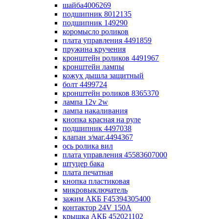
шайба4006269
подшипник 8012135
подшипник 149290
коромысло роликов
плата управления 4491859
пружина кручения
кронштейн роликов 4491967
кронштейн лампы
кожух дышла защитный
болт 4499724
кронштейн роликов 8365370
лампа 12v 2w
лампа накаливания
кнопка красная на руле
подшипник 4497038
клапан з/маг.4494367
ось ролика вил
плата управления 45583607000
штуцер бака
плата печатная
кнопка пластиковая
микровыключатель
зажим АКБ F45394305400
контактор 24V 150A
крышка АКБ 452021102