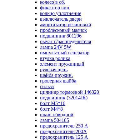
колесо в сб.
фиксатор вил
кольцо уплотнение
выключатель двери
амортизатор резиновый
проблесковый маячок
подшипник 801296
рычаг г/распределителя
лампа 24V 5W
импульсный генератор
втулка ролика
элемент пружинный
рулевая цепь
шайба пружин.
гроверная шайба
гильза
цилиндр тормозной 146320
подшипник (32014JR)
болт М5*16
болт М4*8
шкив обводной
лампа 504185
предохранитель 250 А
предохранитель 200А
предохранитель 125 А