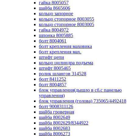
гайка 8005057
шайба 8665606
кольцо запорное
кольцо стопорное 8003055
кольцо стопорное 8003005
гайка 8004972
шпонка 8005885
болт 8004061
болт крепления маховика
болт крепления мах.
штифт цепи
кольцо цилиндра подъема
штифт 8005465
ролик шлангов 314528
болт 8411252
болт 8004857
блок управления(дышло в сб.с панелью
управления)
блок управления (голова) 735065/4492418
болт 9008311126
шайба гроверная
шайба 8002649
шайба 8002629/8344922
шайба 8002683
шайба 8006273