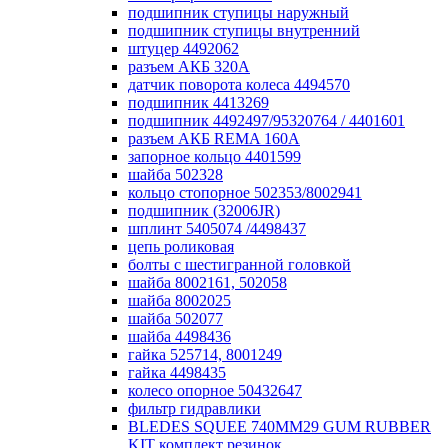
подшипник ступицы наружный
подшипник ступицы внутренний
штуцер 4492062
разъем АКБ 320А
датчик поворота колеса 4494570
подшипник 4413269
подшипник 4492497/95320764 / 4401601
разъем АКБ REMA 160А
запорное кольцо 4401599
шайба 502328
кольцо стопорное 502353/8002941
подшипник (32006JR)
шплинт 5405074 /4498437
цепь роликовая
болты с шестигранной головкой
шайба 8002161, 502058
шайба 8002025
шайба 502077
шайба 4498436
гайка 525714, 8001249
гайка 4498435
колесо опорное 50432647
фильтр гидравлики
BLEDES SQUEE 740MM29 GUM RUBBER
KIT комплект резинок