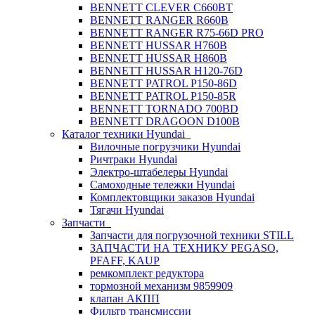
BENNETT CLEVER C660BT
BENNETT RANGER R660B
BENNETT RANGER R75-66D PRO
BENNETT HUSSAR H760B
BENNETT HUSSAR H860B
BENNETT HUSSAR H120-76D
BENNETT PATROL P150-86D
BENNETT PATROL P150-85R
BENNETT TORNADO 700BD
BENNETT DRAGOON D100B
Каталог техники Hyundai
Вилочные погрузчики Hyundai
Ричтраки Hyundai
Электро-штабелеры Hyundai
Самоходные тележки Hyundai
Комплектовщики заказов Hyundai
Тягачи Hyundai
Запчасти
Запчасти для погрузочной техники STILL
ЗАПЧАСТИ НА ТЕХНИКУ PEGASO,
PFAFF, KAUP
ремкомплект редуктора
тормозной механизм 9859909
клапан АКПП
Фильтр трансмиссии