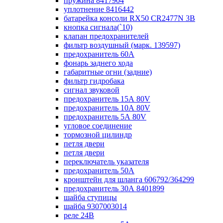
пружина 8417904
уплотнение 8416442
батарейка консоли RX50 CR2477N 3B
кнопка сигнала(`10)
клапан предохранителей
фильтр воздушный (марк. 139597)
предохранитель 60А
фонарь заднего хода
габаритные огни (задние)
фильтр гидробака
сигнал звуковой
предохранитель 15А 80V
предохранитель 10А 80V
предохранитель 5А 80V
угловое соединение
тормозной цилиндр
петля двери
петля двери
переключатель указателя
предохранитель 50А
кронштейн для шланга 606792/364299
предохранитель 30А 8401899
шайба ступицы
шайба 9307003014
реле 24В