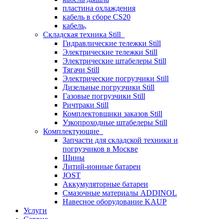
пластина охлаждения
кабель в сборе CS20
кабель,
Складская техника Still
Гидравлические тележки Still
Электрические тележки Still
Электрические штабелеры Still
Тягачи Still
Электрические погрузчики Still
Дизельные погрузчики Still
Газовые погрузчики Still
Ричтраки Still
Комплектовщики заказов Still
Узкопроходные штабелеры Still
Комплектующие
Запчасти для складской техники и
погрузчиков в Москве
Шины
Литий-ионные батареи
JOST
Аккумуляторные батареи
Смазочные материалы ADDINOL
Навесное оборудование KAUP
Услуги