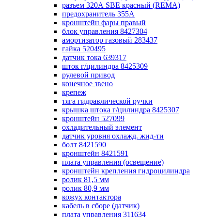
разъем 320А SBE красный (REMA)
предохранитель 355А
кронштейн фары правый
блок управления 8427304
амортизатор газовый 283437
гайка 520495
датчик тока 639317
шток г/цилиндра 8425309
рулевой привод
конечное звено
крепеж
тяга гидравлической ручки
крышка штока г/цилиндра 8425307
кронштейн 527099
охладительный элемент
датчик уровня охлажд. жид-ти
болт 8421590
кронштейн 8421591
плата управления (освещение)
кронштейн крепления гидроцилиндра
ролик 81,5 мм
ролик 80,9 мм
кожух контактора
кабель в сборе (датчик)
плата управления 311634