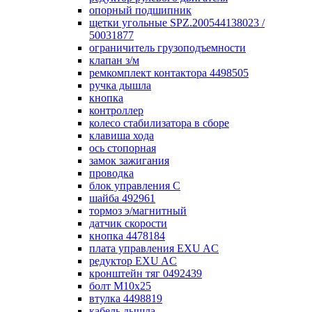
опорный подшипник
щетки угольные SPZ.200544138023 /
50031877
ограничитель грузоподъемности
клапан з/м
ремкомплект контактора 4498505
ручка дышла
кнопка
контроллер
колесо стабилизатора в сборе
клавиша хода
ось стопорная
замок зажигания
проводка
блок управления С
шайба 492961
тормоз э/магнитный
датчик скорости
кнопка 4478184
плата управления EXU AC
редуктор EXU AC
кронштейн тяг 0492439
болт М10х25
втулка 4498819
кабель дышла