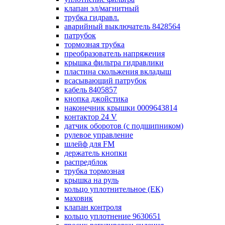
клапан эл/магнитный
трубка гидравл.
аварийный выключатель 8428564
патрубок
тормозная трубка
преобразователь напряжения
крышка фильтра гидравлики
пластина скольжения вкладыш
всасывающий патрубок
кабель 8405857
кнопка джойстика
наконечник крышки 0009643814
контактор 24 V
датчик оборотов (с подшипником)
рулевое управление
шлейф для FM
держатель кнопки
распредблок
трубка тормозная
крышка на руль
кольцо уплотнительное (ЕК)
маховик
клапан контроля
кольцо уплотнение 9630651