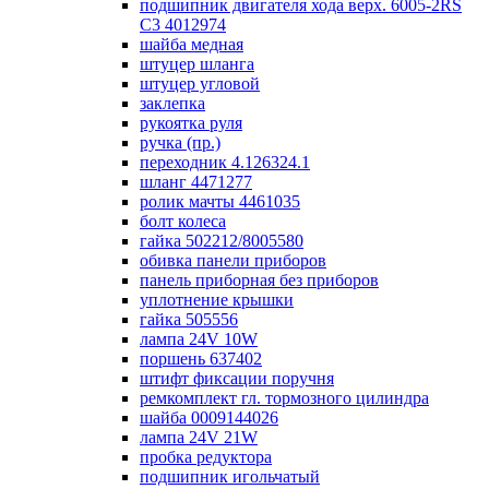
подшипник двигателя хода верх. 6005-2RS
C3 4012974
шайба медная
штуцер шланга
штуцер угловой
заклепка
рукоятка руля
ручка (пр.)
переходник 4.126324.1
шланг 4471277
ролик мачты 4461035
болт колеса
гайка 502212/8005580
обивка панели приборов
панель приборная без приборов
уплотнение крышки
гайка 505556
лампа 24V 10W
поршень 637402
штифт фиксации поручня
ремкомплект гл. тормозного цилиндра
шайба 0009144026
лампа 24V 21W
пробка редуктора
подшипник игольчатый