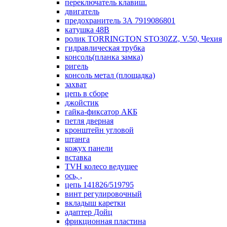
переключатель клавиш.
двигатель
предохранитель 3А 7919086801
катушка 48В
ролик TORRINGTON STO30ZZ, V.50, Чехия
гидравлическая трубка
консоль(планка замка)
ригель
консоль метал (площадка)
захват
цепь в сборе
джойстик
гайка-фиксатор АКБ
петля дверная
кронштейн угловой
штанга
кожух панели
вставка
TVH колесо ведущее
ось, ,
цепь 141826/519795
винт регулировочный
вкладыш каретки
адаптер Дойц
фрикционная пластина