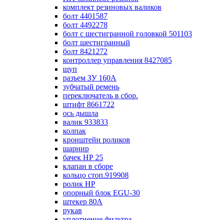
комплект резиновых валиков
болт 4401587
болт 4492278
болт с шестигранной головкой 501103
болт шестигранный
болт 8421272
контроллер управления 8427085
щуп
разъем ЗУ 160А
зубчатый ремень
переключатель в сбор.
штифт 8661722
ось дышла
валик 933833
колпак
кронштейн роликов
шарнир
бачек НР 25
клапан в сборе
кольцо стоп.919908
ролик НР
опорный блок EGU-30
штекер 80А
рукав
уплотнение фильтра