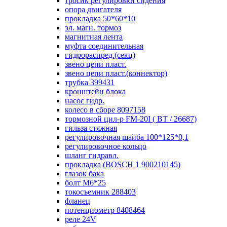
тросик регулировки сидения
опора двигателя
прокладка 50*60*10
эл. магн. тормоз
магнитная лента
муфта соединительная
гидрораспред.(секц)
звено цепи пласт.
звено цепи пласт.(коннектор)
трубка 399431
кронштейн блока
насос гидр.
колесо в сборе 8097158
тормозной цил-р FM-20I ( ВТ / 26687)
гильза стяжная
регулировочная шайба 100*125*0,1
регулировочное кольцо
шланг гидравл.
прокладка (BOSCH 1 900210145)
глазок бака
болт М6*25
токосъемник 288403
фланец
потенциометр 8408464
реле 24V