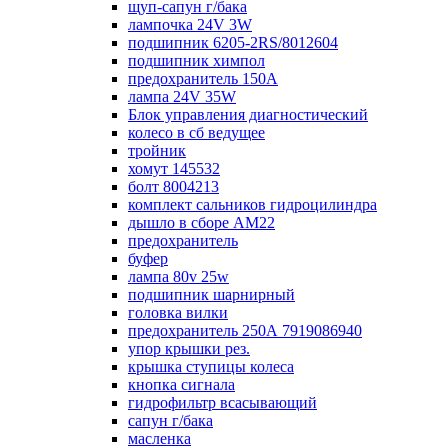
щуп-сапун г/бака
лампочка 24V 3W
подшипник 6205-2RS/8012604
подшипник химпол
предохранитель 150А
лампа 24V 35W
Блок управления диагностический
колесо в сб ведущее
тройник
хомут 145532
болт 8004213
комплект сальников гидроцилиндра
дышло в сборе AM22
предохранитель
буфер
лампа 80v 25w
подшипник шарнирный
головка вилки
предохранитель 250А 7919086940
упор крышки рез.
крышка ступицы колеса
кнопка сигнала
гидрофильтр всасывающий
сапун г/бака
масленка