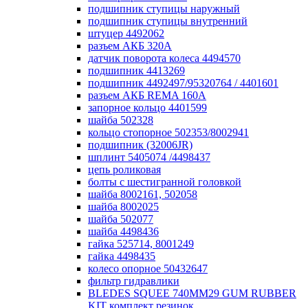
подшипник ступицы наружный
подшипник ступицы внутренний
штуцер 4492062
разъем АКБ 320А
датчик поворота колеса 4494570
подшипник 4413269
подшипник 4492497/95320764 / 4401601
разъем АКБ REMA 160А
запорное кольцо 4401599
шайба 502328
кольцо стопорное 502353/8002941
подшипник (32006JR)
шплинт 5405074 /4498437
цепь роликовая
болты с шестигранной головкой
шайба 8002161, 502058
шайба 8002025
шайба 502077
шайба 4498436
гайка 525714, 8001249
гайка 4498435
колесо опорное 50432647
фильтр гидравлики
BLEDES SQUEE 740MM29 GUM RUBBER
KIT комплект резинок