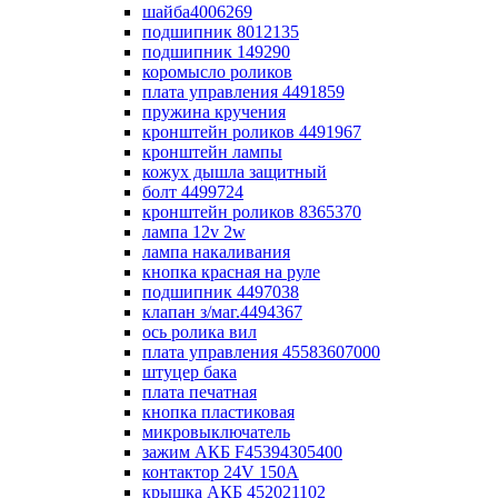
шайба4006269
подшипник 8012135
подшипник 149290
коромысло роликов
плата управления 4491859
пружина кручения
кронштейн роликов 4491967
кронштейн лампы
кожух дышла защитный
болт 4499724
кронштейн роликов 8365370
лампа 12v 2w
лампа накаливания
кнопка красная на руле
подшипник 4497038
клапан з/маг.4494367
ось ролика вил
плата управления 45583607000
штуцер бака
плата печатная
кнопка пластиковая
микровыключатель
зажим АКБ F45394305400
контактор 24V 150A
крышка АКБ 452021102