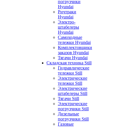
погрузчики
Hyundai
Ричтраки
Hyundai
Электро-
штабелеры
Hyundai
Самоходные
тележки Hyundai
Комплектовщики
заказов Hyundai
Тягачи Hyundai
Складская техника Still
Гидравлические
тележки Still
Электрические
тележки Still
Электрические
штабелеры Still
Тягачи Still
Электрические
погрузчики Still
Дизельные
погрузчики Still
Газовые