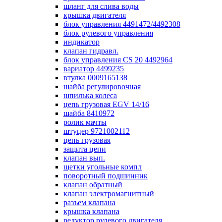
шланг для слива воды
крышка двигателя
блок управления 4491472/4492308
блок рулевого управления
индикатор
клапан гидравл.
блок управления СS 20 4492964
вариатор 4499235
втулка 0009165138
шайба регулировочная
шпилька колеса
цепь грузовая EGV 14/16
шайба 8410972
ролик мачты
штуцер 9721002112
цепь грузовая
защита цепи
клапан вып.
щетки угольные компл
поворотный подшинник
клапан обратный
клапан электромагнитный
разъем клапана
крышка клапана
редуктор рулевого двигателя