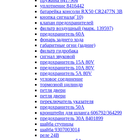
пружина 8417904
уплотнение 8416442
батарейка консоли RX50 CR2477N 3B
кнопка сигнала(`10)
клапан предохранителей
фильтр воздушный (марк. 139597)
предохранитель 60А
фонарь заднего хода
габаритные огни (задние)
фильтр гидробака
сигнал звуковой
предохранитель 15А 80V
предохранитель 10А 80V
предохранитель 5А 80V
угловое соединение
тормозной цилиндр
петля двери
петля двери
переключатель указателя
предохранитель 50А
кронштейн для шланга 606792/364299
предохранитель 30А 8401899
шайба ступицы
шайба 9307003014
реле 24В