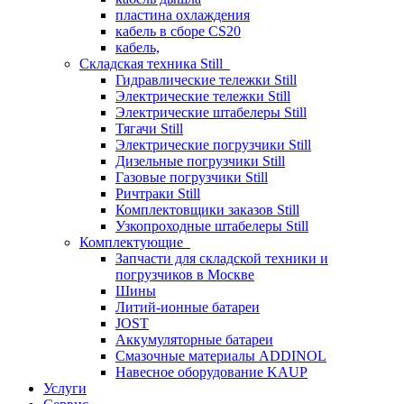
пластина охлаждения
кабель в сборе CS20
кабель,
Складская техника Still
Гидравлические тележки Still
Электрические тележки Still
Электрические штабелеры Still
Тягачи Still
Электрические погрузчики Still
Дизельные погрузчики Still
Газовые погрузчики Still
Ричтраки Still
Комплектовщики заказов Still
Узкопроходные штабелеры Still
Комплектующие
Запчасти для складской техники и
погрузчиков в Москве
Шины
Литий-ионные батареи
JOST
Аккумуляторные батареи
Смазочные материалы ADDINOL
Навесное оборудование KAUP
Услуги