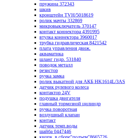
пружина 372343
шкив
кронштейн TVH/5018619
ролик мачты 332869
микровыключатель 370147
контакт коннектора 4391995
втулка коннектора 3960017
трубка гидравлическая 8421542
плата управления движ.
акваматика
шланг гидр. 531840
поводок металл
резистор
ручка замка
ролик выкатной для АКБ HK1614L/3AS
датчик рулевого колеса
контактор 24V
подушка двигателя
главный тормозной цилиндр
ручка поворотная
воздушный клапан
контакт
датчик темп.воды
шайба 0447446
кнопк. в сборе"подъем"8665726