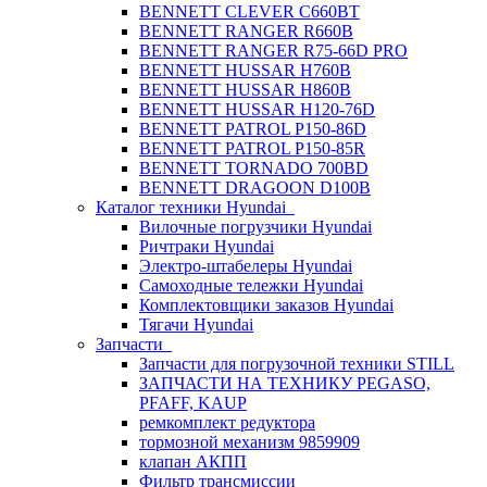
BENNETT CLEVER C660BT
BENNETT RANGER R660B
BENNETT RANGER R75-66D PRO
BENNETT HUSSAR H760B
BENNETT HUSSAR H860B
BENNETT HUSSAR H120-76D
BENNETT PATROL P150-86D
BENNETT PATROL P150-85R
BENNETT TORNADO 700BD
BENNETT DRAGOON D100B
Каталог техники Hyundai
Вилочные погрузчики Hyundai
Ричтраки Hyundai
Электро-штабелеры Hyundai
Самоходные тележки Hyundai
Комплектовщики заказов Hyundai
Тягачи Hyundai
Запчасти
Запчасти для погрузочной техники STILL
ЗАПЧАСТИ НА ТЕХНИКУ PEGASO,
PFAFF, KAUP
ремкомплект редуктора
тормозной механизм 9859909
клапан АКПП
Фильтр трансмиссии