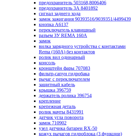
предохранитель 503168,8006406
предохранитель 3А 8401892
сигнал заднего хода
замок зажигания 90393516/9039351/4499439
кнопка А6137
переключатель клавишный
разъем ЗУ REMA 160А
замок
вилка зарядного устройства с контактами
Rema (160А) без контактов
ролик вил одинарный
консоль
кронштейн фары 707083
фильтр-сапун гидробака
рычаг с переключателем
защитный кабель
крышка 396759
держатель ролика 396754
крепление
крепежная деталь
ролик мачты 8431991
датчик угла поворота
замок 710902
узел датчика батареи RX-50
кожух рычагов гидроблока (3 функции)