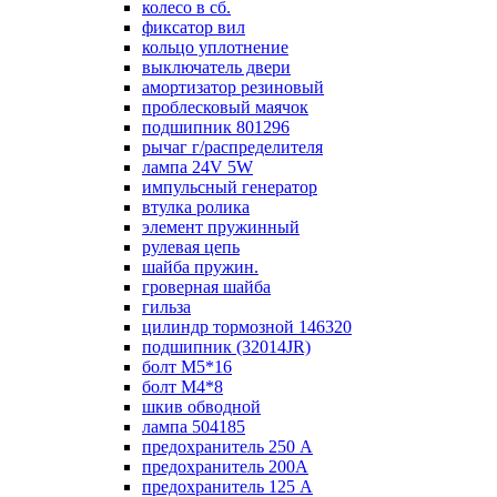
колесо в сб.
фиксатор вил
кольцо уплотнение
выключатель двери
амортизатор резиновый
проблесковый маячок
подшипник 801296
рычаг г/распределителя
лампа 24V 5W
импульсный генератор
втулка ролика
элемент пружинный
рулевая цепь
шайба пружин.
гроверная шайба
гильза
цилиндр тормозной 146320
подшипник (32014JR)
болт М5*16
болт М4*8
шкив обводной
лампа 504185
предохранитель 250 А
предохранитель 200А
предохранитель 125 А