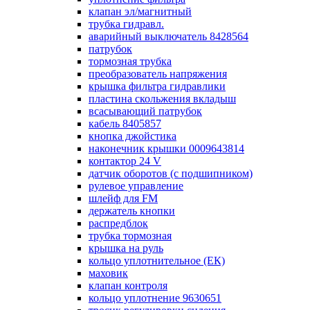
клапан эл/магнитный
трубка гидравл.
аварийный выключатель 8428564
патрубок
тормозная трубка
преобразователь напряжения
крышка фильтра гидравлики
пластина скольжения вкладыш
всасывающий патрубок
кабель 8405857
кнопка джойстика
наконечник крышки 0009643814
контактор 24 V
датчик оборотов (с подшипником)
рулевое управление
шлейф для FM
держатель кнопки
распредблок
трубка тормозная
крышка на руль
кольцо уплотнительное (ЕК)
маховик
клапан контроля
кольцо уплотнение 9630651