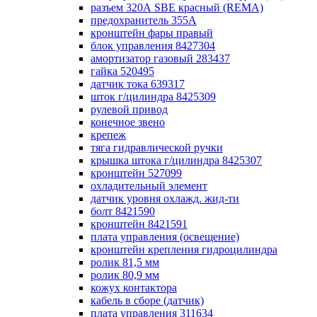
разъем 320А SBE красный (REMA)
предохранитель 355А
кронштейн фары правый
блок управления 8427304
амортизатор газовый 283437
гайка 520495
датчик тока 639317
шток г/цилиндра 8425309
рулевой привод
конечное звено
крепеж
тяга гидравлической ручки
крышка штока г/цилиндра 8425307
кронштейн 527099
охладительный элемент
датчик уровня охлажд. жид-ти
болт 8421590
кронштейн 8421591
плата управления (освещение)
кронштейн крепления гидроцилиндра
ролик 81,5 мм
ролик 80,9 мм
кожух контактора
кабель в сборе (датчик)
плата управления 311634