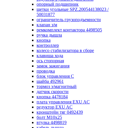
опорный подшипник
щетки угольные SPZ.200544138023 /
50031877
ограничитель грузоподъемности
клапан з/м
ремкомплект контактора 4498505
ручка дышла
кнопка
контроллер
колесо стабилизатора в сборе
клавиша хода
ось стопорная
замок зажигания
проводка
блок управления С
шайба 492961
тормоз э/магнитный
датчик скорости
кнопка 4478184
плата управления EXU AC
редуктор EXU AC
кронштейн тяг 0492439
болт М10х25
втулка 4498819
кабель дышла