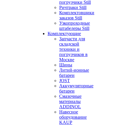
погрузчики Still
Ричтраки Still
Комплектовщики
заказов Still
Узкопроходные
штабелеры Still
Комплектующие
Запчасти для
складской
техники и
погрузчиков в
Москве
Шины
Литий-ионные
батареи
JOST
Аккумуляторные
батареи
Смазочные
материалы
ADDINOL
Навесное
оборудование
KAUP