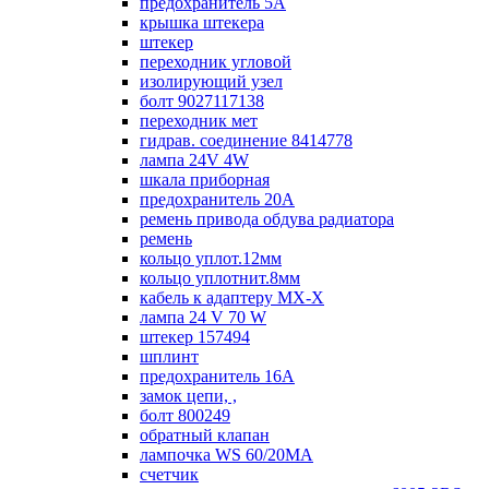
предохранитель 5А
крышка штекера
штекер
переходник угловой
изолирующий узел
болт 9027117138
переходник мет
гидрав. соединение 8414778
лампа 24V 4W
шкала приборная
предохранитель 20А
ремень привода обдува радиатора
ремень
кольцо уплот.12мм
кольцо уплотнит.8мм
кабель к адаптеру МХ-Х
лампа 24 V 70 W
штекер 157494
шплинт
предохранитель 16А
замок цепи, ,
болт 800249
обратный клапан
лампочка WS 60/20МА
счетчик