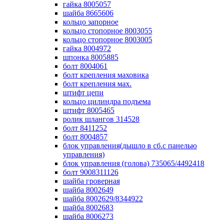
гайка 8005057
шайба 8665606
кольцо запорное
кольцо стопорное 8003055
кольцо стопорное 8003005
гайка 8004972
шпонка 8005885
болт 8004061
болт крепления маховика
болт крепления мах.
штифт цепи
кольцо цилиндра подъема
штифт 8005465
ролик шлангов 314528
болт 8411252
болт 8004857
блок управления(дышло в сб.с панелью
управления)
блок управления (голова) 735065/4492418
болт 9008311126
шайба гроверная
шайба 8002649
шайба 8002629/8344922
шайба 8002683
шайба 8006273