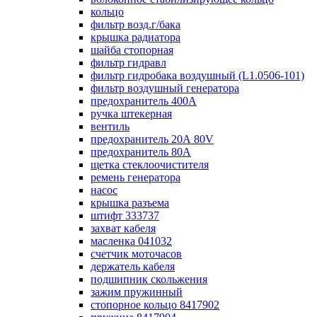
кольцо
фильтр возд.г/бака
крышка радиатора
шайба стопорная
фильтр гидравл
фильтр гидробака воздушный (L1.0506-101)
фильтр воздушный генератора
предохранитель 400А
ручка штекерная
вентиль
предохранитель 20А 80V
предохранитель 80А
щетка стеклоочистителя
ремень генератора
насос
крышка разъема
штифт 333737
захват кабеля
масленка 041032
счетчик моточасов
держатель кабеля
подшипник скольжения
зажим пружинный
стопорное кольцо 8417902