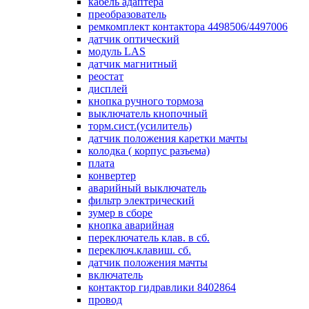
кабель адаптера
преобразователь
ремкомплект контактора 4498506/4497006
датчик оптический
модуль LAS
датчик магнитный
реостат
дисплей
кнопка ручного тормоза
выключатель кнопочный
торм.сист.(усилитель)
датчик положения каретки мачты
колодка ( корпус разъема)
плата
конвертер
аварийный выключатель
фильтр электрический
зумер в сборе
кнопка аварийная
переключатель клав. в сб.
переключ.клавиш. сб.
датчик положения мачты
включатель
контактор гидравлики 8402864
провод