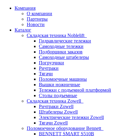
Компания
О компании
Партнеры
Новости
Каталог
Складская техника Noblelift
Гидравлические тележки
Самоходные тележки
Подборщики заказов
Самоходные штабелеры
Погрузчики
Ричтраки
Тягачи
Поломоечные машины
Вышки ножничные
Тележки с подъемной платформой
Столы подъемные
Складская техника Zowell
Ричтраки Zowell
Штабелеры Zowell
Электрические тележки Zowell
Тягачи Zowell
Поломоечное оборудование Bennett
BENNETT SMART S510B