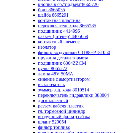
кнопка в сб."подъем"8665726
болт 8665035
шайба 8665291
контактная пластина
переключатель хода 8665285
подшипник 4414996
разъем (штекер) 4405659
контактный элемент
изолятор
фильтр воздушный С1188=P181050
пружина детали тормоза
подшипник 6304ZZCM
ручка 8665272
лампа 48V 50МА
сидение с амортизатором
выключатель
зуммер зад. хода 8010514
переключатель гидравлики 388804
диск колесный
разъем кабеля пластик
гл. тормозной цилиндр
воздушный фильтр г/бака
шланг 529054
фильтр топливо
волоконное стабилизирующее кольцо