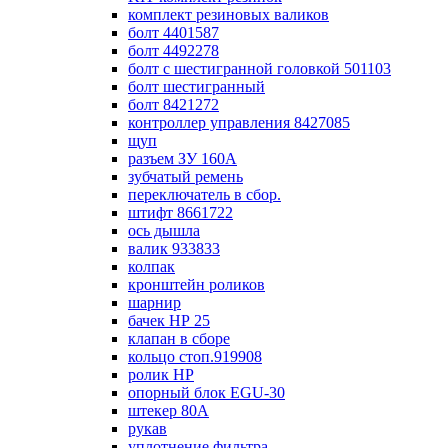
комплект резиновых валиков
болт 4401587
болт 4492278
болт с шестигранной головкой 501103
болт шестигранный
болт 8421272
контроллер управления 8427085
щуп
разъем ЗУ 160А
зубчатый ремень
переключатель в сбор.
штифт 8661722
ось дышла
валик 933833
колпак
кронштейн роликов
шарнир
бачек НР 25
клапан в сборе
кольцо стоп.919908
ролик НР
опорный блок EGU-30
штекер 80А
рукав
уплотнение фильтра