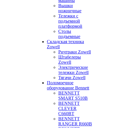
машины
Вышки
ножничные
Тележки с
подъемной
платформой
Столы
подъемные
Складская техника
Zowell
Ричтраки Zowell
Штабелеры
Zowell
Электрические
тележки Zowell
Тягачи Zowell
Поломоечное
оборудование Bennett
BENNETT
SMART S510B
BENNETT
CLEVER
C660BT
BENNETT
RANGER R660B