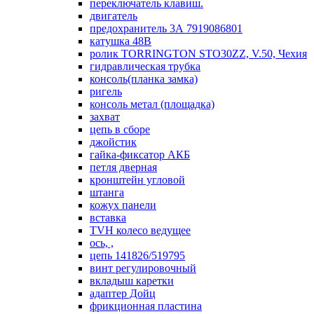
переключатель клавиш.
двигатель
предохранитель 3А 7919086801
катушка 48В
ролик TORRINGTON STO30ZZ, V.50, Чехия
гидравлическая трубка
консоль(планка замка)
ригель
консоль метал (площадка)
захват
цепь в сборе
джойстик
гайка-фиксатор АКБ
петля дверная
кронштейн угловой
штанга
кожух панели
вставка
TVH колесо ведущее
ось, ,
цепь 141826/519795
винт регулировочный
вкладыш каретки
адаптер Дойц
фрикционная пластина