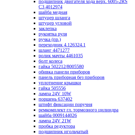
подшипник двигателя хода верх. 6005-2RS
C3 4012974
шайба медная
штуцер шланга
штуцер угловой
заклепка
рукоятка руля
ручка (пр.)
переходник 4.126324.1
шланг 4471277
ролик мачты 4461035
болт колеса
гайка 502212/8005580
обивка панели приборов
панель приборная без приборов
уплотнение крышки
гайка 505556
лампа 24V 10W
поршень 637402
штифт фиксации поручня
ремкомплект гл. тормозного цилиндра
шайба 0009144026
лампа 24V 21W
пробка редуктора
подшипник игольчатый