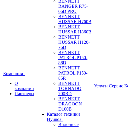
BENNETT
RANGER R75-
66D PRO
BENNETT
HUSSAR H760B
BENNETT
HUSSAR H860B
BENNETT
HUSSAR H120-
76D
BENNETT
PATROL P150-
86D
BENNETT
PATROL P150-
Компания
85R
О
BENNETT
Услуги
Сервис
К
компании
TORNADO
Партнеры
700BD
BENNETT
DRAGOON
D100B
Каталог техники
Hyundai
Вилочные