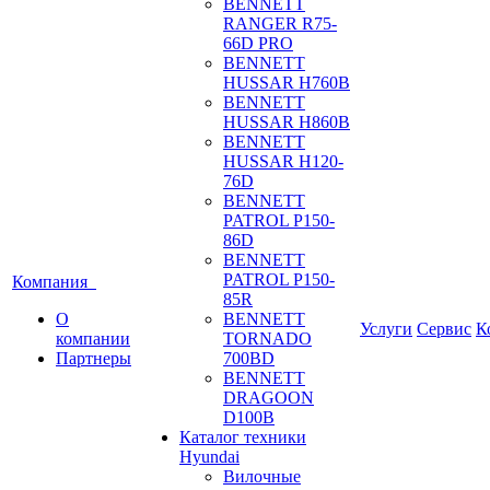
BENNETT
RANGER R75-
66D PRO
BENNETT
HUSSAR H760B
BENNETT
HUSSAR H860B
BENNETT
HUSSAR H120-
76D
BENNETT
PATROL P150-
86D
BENNETT
PATROL P150-
Компания
85R
О
BENNETT
Услуги
Сервис
К
компании
TORNADO
Партнеры
700BD
BENNETT
DRAGOON
D100B
Каталог техники
Hyundai
Вилочные