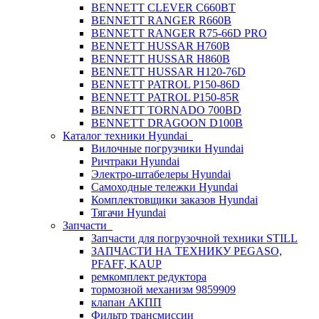
BENNETT CLEVER C660BT
BENNETT RANGER R660B
BENNETT RANGER R75-66D PRO
BENNETT HUSSAR H760B
BENNETT HUSSAR H860B
BENNETT HUSSAR H120-76D
BENNETT PATROL P150-86D
BENNETT PATROL P150-85R
BENNETT TORNADO 700BD
BENNETT DRAGOON D100B
Каталог техники Hyundai
Вилочные погрузчики Hyundai
Ричтраки Hyundai
Электро-штабелеры Hyundai
Самоходные тележки Hyundai
Комплектовщики заказов Hyundai
Тягачи Hyundai
Запчасти
Запчасти для погрузочной техники STILL
ЗАПЧАСТИ НА ТЕХНИКУ PEGASO,
PFAFF, KAUP
ремкомплект редуктора
тормозной механизм 9859909
клапан АКПП
Фильтр трансмиссии