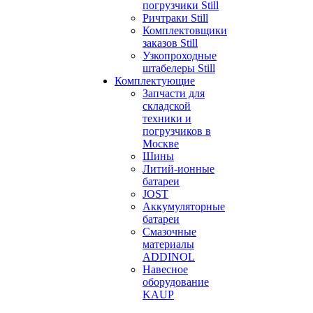
погрузчики Still
Ричтраки Still
Комплектовщики
заказов Still
Узкопроходные
штабелеры Still
Комплектующие
Запчасти для
складской
техники и
погрузчиков в
Москве
Шины
Литий-ионные
батареи
JOST
Аккумуляторные
батареи
Смазочные
материалы
ADDINOL
Навесное
оборудование
KAUP