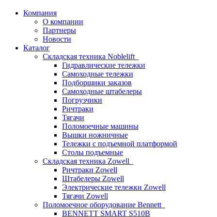
Компания
О компании
Партнеры
Новости
Каталог
Складская техника Noblelift
Гидравлические тележки
Самоходные тележки
Подборщики заказов
Самоходные штабелеры
Погрузчики
Ричтраки
Тягачи
Поломоечные машины
Вышки ножничные
Тележки с подъемной платформой
Столы подъемные
Складская техника Zowell
Ричтраки Zowell
Штабелеры Zowell
Электрические тележки Zowell
Тягачи Zowell
Поломоечное оборудование Bennett
BENNETT SMART S510B