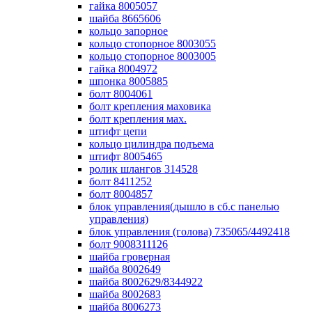
гайка 8005057
шайба 8665606
кольцо запорное
кольцо стопорное 8003055
кольцо стопорное 8003005
гайка 8004972
шпонка 8005885
болт 8004061
болт крепления маховика
болт крепления мах.
штифт цепи
кольцо цилиндра подъема
штифт 8005465
ролик шлангов 314528
болт 8411252
болт 8004857
блок управления(дышло в сб.с панелью
управления)
блок управления (голова) 735065/4492418
болт 9008311126
шайба гроверная
шайба 8002649
шайба 8002629/8344922
шайба 8002683
шайба 8006273