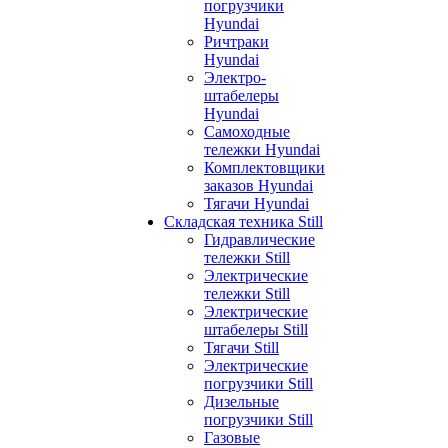
погрузчики
Hyundai
Ричтраки
Hyundai
Электро-
штабелеры
Hyundai
Самоходные
тележки Hyundai
Комплектовщики
заказов Hyundai
Тягачи Hyundai
Складская техника Still
Гидравлические
тележки Still
Электрические
тележки Still
Электрические
штабелеры Still
Тягачи Still
Электрические
погрузчики Still
Дизельные
погрузчики Still
Газовые