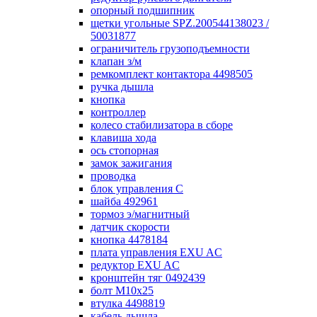
опорный подшипник
щетки угольные SPZ.200544138023 /
50031877
ограничитель грузоподъемности
клапан з/м
ремкомплект контактора 4498505
ручка дышла
кнопка
контроллер
колесо стабилизатора в сборе
клавиша хода
ось стопорная
замок зажигания
проводка
блок управления С
шайба 492961
тормоз э/магнитный
датчик скорости
кнопка 4478184
плата управления EXU AC
редуктор EXU AC
кронштейн тяг 0492439
болт М10х25
втулка 4498819
кабель дышла