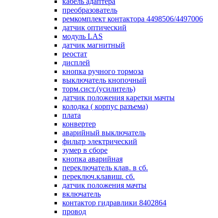
кабель адаптера
преобразователь
ремкомплект контактора 4498506/4497006
датчик оптический
модуль LAS
датчик магнитный
реостат
дисплей
кнопка ручного тормоза
выключатель кнопочный
торм.сист.(усилитель)
датчик положения каретки мачты
колодка ( корпус разъема)
плата
конвертер
аварийный выключатель
фильтр электрический
зумер в сборе
кнопка аварийная
переключатель клав. в сб.
переключ.клавиш. сб.
датчик положения мачты
включатель
контактор гидравлики 8402864
провод