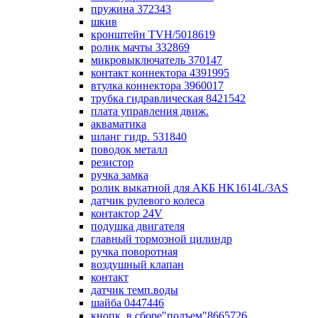
пружина 372343
шкив
кронштейн TVH/5018619
ролик мачты 332869
микровыключатель 370147
контакт коннектора 4391995
втулка коннектора 3960017
трубка гидравлическая 8421542
плата управления движ.
акваматика
шланг гидр. 531840
поводок металл
резистор
ручка замка
ролик выкатной для АКБ HK1614L/3AS
датчик рулевого колеса
контактор 24V
подушка двигателя
главный тормозной цилиндр
ручка поворотная
воздушный клапан
контакт
датчик темп.воды
шайба 0447446
кнопк. в сборе"подъем"8665726