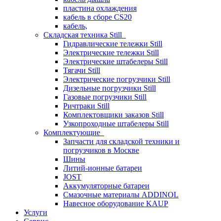
пластина охлаждения
кабель в сборе CS20
кабель,
Складская техника Still
Гидравлические тележки Still
Электрические тележки Still
Электрические штабелеры Still
Тягачи Still
Электрические погрузчики Still
Дизельные погрузчики Still
Газовые погрузчики Still
Ричтраки Still
Комплектовщики заказов Still
Узкопроходные штабелеры Still
Комплектующие
Запчасти для складской техники и
погрузчиков в Москве
Шины
Литий-ионные батареи
JOST
Аккумуляторные батареи
Смазочные материалы ADDINOL
Навесное оборудование KAUP
Услуги