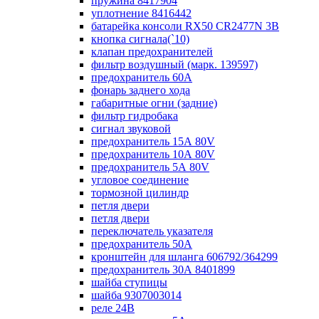
пружина 8417904
уплотнение 8416442
батарейка консоли RX50 CR2477N 3B
кнопка сигнала(`10)
клапан предохранителей
фильтр воздушный (марк. 139597)
предохранитель 60А
фонарь заднего хода
габаритные огни (задние)
фильтр гидробака
сигнал звуковой
предохранитель 15А 80V
предохранитель 10А 80V
предохранитель 5А 80V
угловое соединение
тормозной цилиндр
петля двери
петля двери
переключатель указателя
предохранитель 50А
кронштейн для шланга 606792/364299
предохранитель 30А 8401899
шайба ступицы
шайба 9307003014
реле 24В