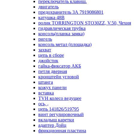
переключатель клавиш.
двигатель
предохранитель 3А 7919086801
катушка 48В
ролик TORRINGTON STO30ZZ, V.50, Чехия
гидравлическая трубка
консоль(планка замка)
ригель
консоль метал (площадка)
захват
цепь в сборе
джойстик
гайка-фиксатор АКБ
петля дверная
кронштейн угловой
штанга
кожух панели
вставка
TVH колесо ведущее
ось, ,
цепь 141826/519795
винт регулировочный
вкладыш каретки
адаптер Дойц
фрикционная пластина