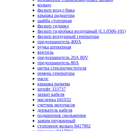
кольцо
фильтр возд.г/бака
крышка радиатора
шайба стопорная
фильтр гидравл
фильтр гидробака воздушный (L1.0506-101)
фильтр воздушный генератора
предохранитель 400А
ручка штекерная
вентиль
предохранитель 20А 80V
предохранитель 80А
щетка стеклоочистителя
ремень генератора
насос
крышка разъема
штифт 333737
захват кабеля
масленка 041032
счетчик моточасов
держатель кабеля
подшипник скольжения
зажим пружинный
стопорное кольцо 8417902