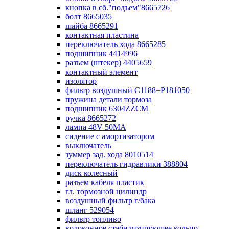
кнопка в сб."подъем"8665726
болт 8665035
шайба 8665291
контактная пластина
переключатель хода 8665285
подшипник 4414996
разъем (штекер) 4405659
контактный элемент
изолятор
фильтр воздушный С1188=P181050
пружина детали тормоза
подшипник 6304ZZCM
ручка 8665272
лампа 48V 50МА
сидение с амортизатором
выключатель
зуммер зад. хода 8010514
переключатель гидравлики 388804
диск колесный
разъем кабеля пластик
гл. тормозной цилиндр
воздушный фильтр г/бака
шланг 529054
фильтр топливо
волоконное стабилизирующее кольцо