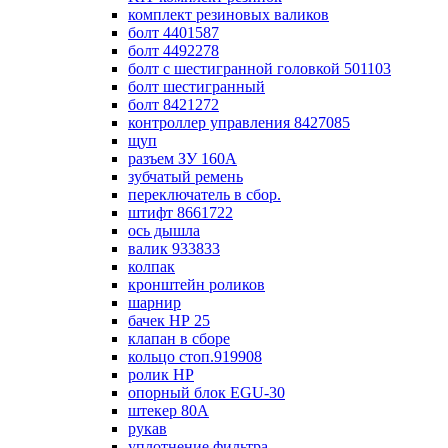
комплект резиновых валиков
болт 4401587
болт 4492278
болт с шестигранной головкой 501103
болт шестигранный
болт 8421272
контроллер управления 8427085
щуп
разъем ЗУ 160А
зубчатый ремень
переключатель в сбор.
штифт 8661722
ось дышла
валик 933833
колпак
кронштейн роликов
шарнир
бачек НР 25
клапан в сборе
кольцо стоп.919908
ролик НР
опорный блок EGU-30
штекер 80А
рукав
уплотнение фильтра