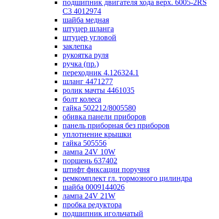
подшипник двигателя хода верх. 6005-2RS
C3 4012974
шайба медная
штуцер шланга
штуцер угловой
заклепка
рукоятка руля
ручка (пр.)
переходник 4.126324.1
шланг 4471277
ролик мачты 4461035
болт колеса
гайка 502212/8005580
обивка панели приборов
панель приборная без приборов
уплотнение крышки
гайка 505556
лампа 24V 10W
поршень 637402
штифт фиксации поручня
ремкомплект гл. тормозного цилиндра
шайба 0009144026
лампа 24V 21W
пробка редуктора
подшипник игольчатый