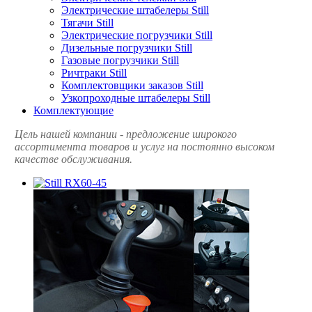
Электрические штабелеры Still
Тягачи Still
Электрические погрузчики Still
Дизельные погрузчики Still
Газовые погрузчики Still
Ричтраки Still
Комплектовщики заказов Still
Узкопроходные штабелеры Still
Комплектующие
Цель нашей компании - предложение широкого
ассортимента товаров и услуг на постоянно высоком
качестве обслуживания.