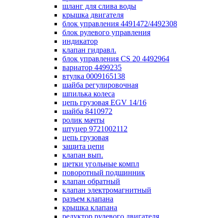
шланг для слива воды
крышка двигателя
блок управления 4491472/4492308
блок рулевого управления
индикатор
клапан гидравл.
блок управления СS 20 4492964
вариатор 4499235
втулка 0009165138
шайба регулировочная
шпилька колеса
цепь грузовая EGV 14/16
шайба 8410972
ролик мачты
штуцер 9721002112
цепь грузовая
защита цепи
клапан вып.
щетки угольные компл
поворотный подшинник
клапан обратный
клапан электромагнитный
разъем клапана
крышка клапана
редуктор рулевого двигателя