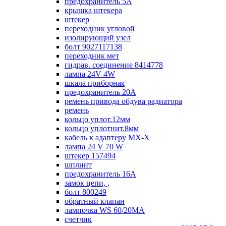
предохранитель 5А
крышка штекера
штекер
переходник угловой
изолирующий узел
болт 9027117138
переходник мет
гидрав. соединение 8414778
лампа 24V 4W
шкала приборная
предохранитель 20А
ремень привода обдува радиатора
ремень
кольцо уплот.12мм
кольцо уплотнит.8мм
кабель к адаптеру МХ-Х
лампа 24 V 70 W
штекер 157494
шплинт
предохранитель 16А
замок цепи, ,
болт 800249
обратный клапан
лампочка WS 60/20МА
счетчик