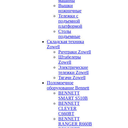
машины
Вышки
ножничные
Тележки с
подъемной
платформой
Столы
подъемные
Складская техника
Zowell
Ричтраки Zowell
Штабелеры
Zowell
Электрические
тележки Zowell
Тягачи Zowell
Поломоечное
оборудование Bennett
BENNETT
SMART S510B
BENNETT
CLEVER
C660BT
BENNETT
RANGER R660B