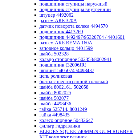
подшипник ступицы наружный
подшипник ступицы внутренний
штуцер 4492062
разъем АКБ 320А
датчик поворота колеса 4494570
подшипник 4413269
подшипник 4492497/95320764 / 4401601
разъем АКБ REMA 160А
запорное кольцо 4401599
шайба 502328
кольцо стопорное 502353/8002941
подшипник (32006JR)
шплинт 5405074 /4498437
цепь роликовая
болты с шестигранной головкой
шайба 8002161, 502058
шайба 8002025
шайба 502077
шайба 4498436
гайка 525714, 8001249
гайка 4498435
колесо опорное 50432647
фильтр гидравлики
BLEDES SQUEE 740MM29 GUM RUBBER
KIT комплект резинок