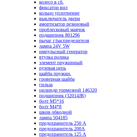
колесо в сб.
фиксатор вил
кольцо уплотнение
выключатель двери
амортизатор резиновый
проблесковый маячок
подшипник 801296
рычаг г/распределителя
лампа 24V 5W
импульсный генератор
втулка ролика
элемент пружинный
рулевая цепь
шайба пружин.
гроверная шайба
гильза
цилиндр тормозной 146320
подшипник (32014JR)
болт М5*16
болт М4*8
шкив обводной
лампа 504185
предохранитель 250 А
предохранитель 200А
предохранитель 125 А