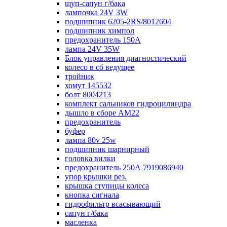
щуп-сапун г/бака
лампочка 24V 3W
подшипник 6205-2RS/8012604
подшипник химпол
предохранитель 150А
лампа 24V 35W
Блок управления диагностический
колесо в сб ведущее
тройник
хомут 145532
болт 8004213
комплект сальников гидроцилиндра
дышло в сборе AM22
предохранитель
буфер
лампа 80v 25w
подшипник шарнирный
головка вилки
предохранитель 250А 7919086940
упор крышки рез.
крышка ступицы колеса
кнопка сигнала
гидрофильтр всасывающий
сапун г/бака
масленка