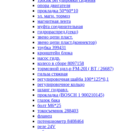
тросик регулировки сидения
опора двигателя
прокладка 50*60*10
эл. магн. тормоз
магнитная лента
муфта соединительная
гидрораспред.(секц)
звено цепи пласт.
звено цепи пласт.(коннектор)
трубка 399431
кронштейн блока
насос гидр.
колесо в сборе 8097158
тормозной цил-р FM-20I ( ВТ / 26687)
гильза стяжная
регулировочная шайба 100*125*0,1
регулировочное кольцо
шланг гидравл.
прокладка (BOSCH 1 900210145)
глазок бака
болт М6*25
токосъемник 288403
фланец
потенциометр 8408464
реле 24V