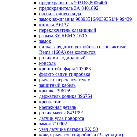
предохранитель 503168,8006406
предохранитель 3А 8401892
сигнал заднего хода
замок зажигания 90393516/9039351/4499439
кнопка А6137
переключатель клавишный
разъем ЗУ REMA 160А
замок
вилка зарядного устройства с контактами
Rema (160А) без контактов
ролик вил одинарный
консоль
кронштейн фары 707083
фильтр-сапун гидробака
рычаг с переключателем
защитный кабель
крышка 396759
держатель ролика 396754
крепление
крепежная деталь
ролик мачты 8431991
датчик угла поворота
замок 710902
узел датчика батареи RX-50
кожух рычагов гидроблока (3 функции)