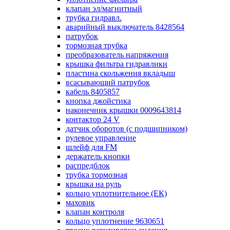
клапан эл/магнитный
трубка гидравл.
аварийный выключатель 8428564
патрубок
тормозная трубка
преобразователь напряжения
крышка фильтра гидравлики
пластина скольжения вкладыш
всасывающий патрубок
кабель 8405857
кнопка джойстика
наконечник крышки 0009643814
контактор 24 V
датчик оборотов (с подшипником)
рулевое управление
шлейф для FM
держатель кнопки
распредблок
трубка тормозная
крышка на руль
кольцо уплотнительное (ЕК)
маховик
клапан контроля
кольцо уплотнение 9630651