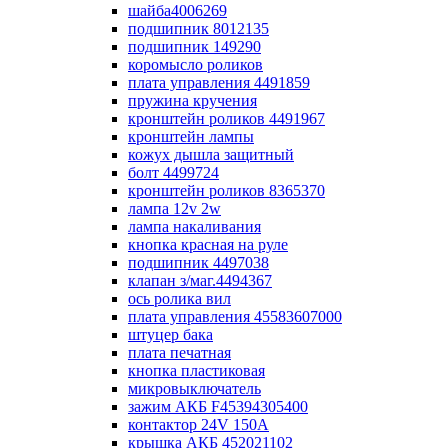
шайба4006269
подшипник 8012135
подшипник 149290
коромысло роликов
плата управления 4491859
пружина кручения
кронштейн роликов 4491967
кронштейн лампы
кожух дышла защитный
болт 4499724
кронштейн роликов 8365370
лампа 12v 2w
лампа накаливания
кнопка красная на руле
подшипник 4497038
клапан з/маг.4494367
ось ролика вил
плата управления 45583607000
штуцер бака
плата печатная
кнопка пластиковая
микровыключатель
зажим АКБ F45394305400
контактор 24V 150A
крышка АКБ 452021102