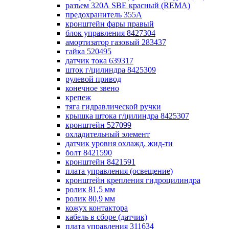
разъем 320А SBE красный (REMA)
предохранитель 355А
кронштейн фары правый
блок управления 8427304
амортизатор газовый 283437
гайка 520495
датчик тока 639317
шток г/цилиндра 8425309
рулевой привод
конечное звено
крепеж
тяга гидравлической ручки
крышка штока г/цилиндра 8425307
кронштейн 527099
охладительный элемент
датчик уровня охлажд. жид-ти
болт 8421590
кронштейн 8421591
плата управления (освещение)
кронштейн крепления гидроцилиндра
ролик 81,5 мм
ролик 80,9 мм
кожух контактора
кабель в сборе (датчик)
плата управления 311634